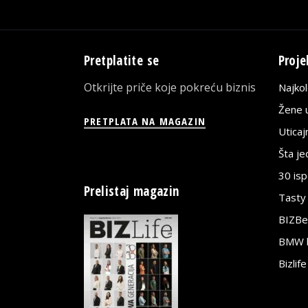
Pretplatite se
Proje
Otkrijte priče koje pokreću biznis
Najko
Žene u
PRETPLATA NA MAGAZIN
Utica
Šta j
30 is
Prelistaj magazin
Tasty
BIZBe
BMW bi
Bizlif