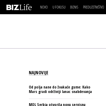
NOVO
U FOKUSU
BIZNIS
PREDUZETNIŠTVO
IZJAVA DANA
BIZNIS SCENA
VIDEO
REAL ESTATE
IZJAVA DANA
BIZNIS SCENA
BREND I KOMUNIKACI
VIDEO
REAL ESTATE
ESG & ENERGY
BREND I KOMUNIKACI
BANKE
ESG & ENERGY
OSIGURANJE
BANKE
TECH I AI
OSIGURANJE
BIZNIS & SPORT
NAJNOVIJE
TECH I AI
PULS REGIONA
BIZNIS & SPORT
NOVO NA RAFU
Od polja nane do žvakaće gume: Kako
PULS REGIONA
Mars gradi održiviji lanac snabdevanja
NOVO NA RAFU
MOL Serbia otvorila novu servisnu