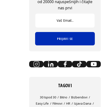
od 20000 najuspešnijih i čitajte
nas prvi
PRIJAVI SE
TAGOVI
30 Ispod 30
Bitno
Bizbendovi
Easy Life
Filmovi
HR
Izjava Dana