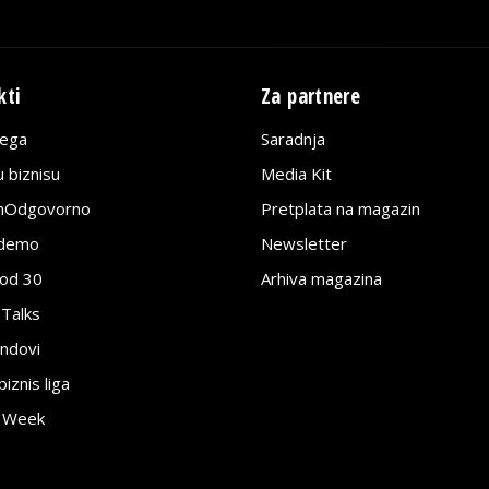
kti
Za partnere
lega
Saradnja
 biznisu
Media Kit
jnOdgovorno
Pretplata na magazin
edemo
Newsletter
pod 30
Arhiva magazina
 Talks
ndovi
znis liga
e Week