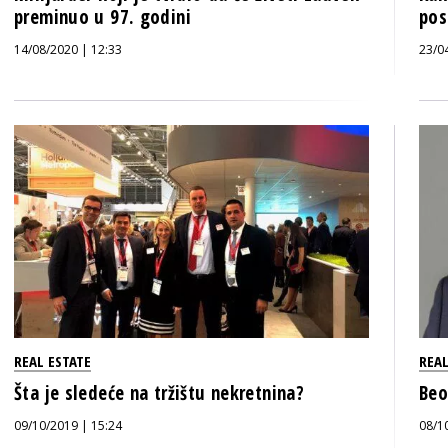
preminuo u 97. godini
pos
14/08/2020 | 12:33
23/0
REAL ESTATE
REAL
Šta je sledeće na tržištu nekretnina?
Beo
09/10/2019 | 15:24
08/1