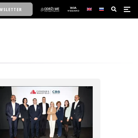
WSLETTER
E/SCHOOL
E/SCHOOL
A
A