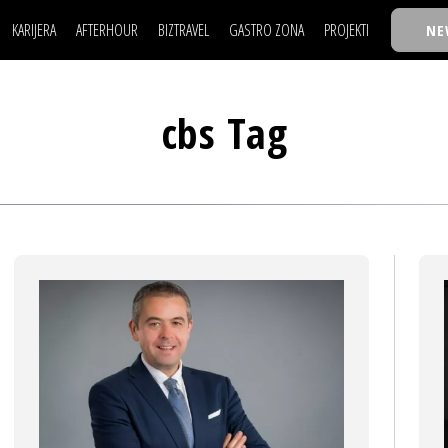
KARIJERA
AFTERHOUR
BIZTRAVEL
GASTRO ZONA
PROJEKTI
NE
POSAO
FILM I SCENA
NAJKOLEGA
LJUDI (HR)
KNJIGE
TASTY TALKS
POSAO
FILM I SCENA
NAJKOLEGA
JE
MOJ UGAO
AUTO SVET
30 ISPOD 30
cbs Tag
LJUDI (HR)
KNJIGE
TASTY TALKS
USAVRŠAVANJE
STIL
BACK TO OFFIC
JE
MOJ UGAO
AUTO SVET
30 ISPOD 30
KNOW-HOW
WELLBEING
BIZBENDOVI
USAVRŠAVANJE
STIL
BACK TO OFFIC
BIZKOLEGIJUM
KNOW-HOW
WELLBEING
BIZBENDOVI
BMW BIZNIS LIG
BIZKOLEGIJUM
BIZLIFE WEEK
BMW BIZNIS LIG
IZJAVA GODINE
BIZLIFE WEEK
IZJAVA GODINE