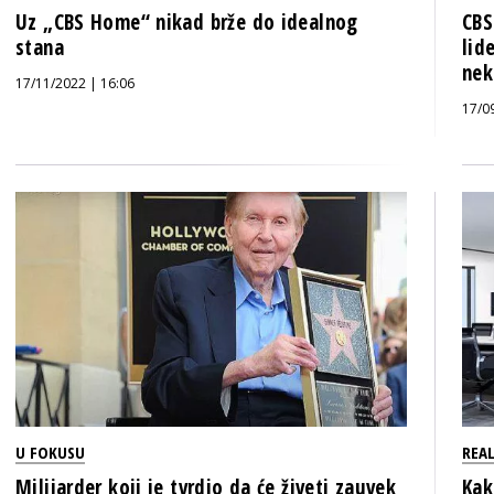
Uz „CBS Home“ nikad brže do idealnog
CBS
stana
lid
nek
17/11/2022 | 16:06
17/0
U FOKUSU
REAL
Milijarder koji je tvrdio da će živeti zauvek
Kak