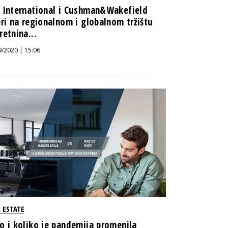
 International i Cushman&Wakefield
eri na regionalnom i globalnom tržištu
retnina...
9/2020 | 15:06
 ESTATE
o i koliko je pandemija promenila