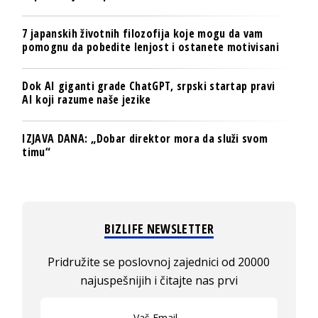
7 japanskih životnih filozofija koje mogu da vam
pomognu da pobedite lenjost i ostanete motivisani
Dok AI giganti grade ChatGPT, srpski startap pravi
AI koji razume naše jezike
IZJAVA DANA: „Dobar direktor mora da služi svom
timu“
BIZLIFE NEWSLETTER
Pridružite se poslovnoj zajednici od 20000
najuspešnijih i čitajte nas prvi