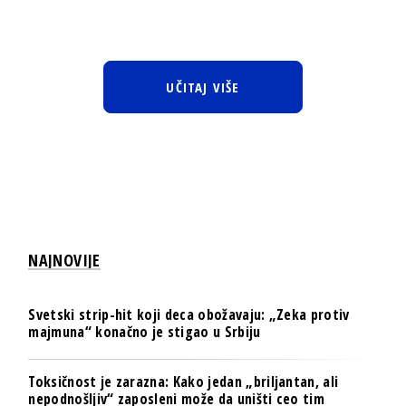
UČITAJ VIŠE
NAJNOVIJE
Svetski strip-hit koji deca obožavaju: „Zeka protiv
majmuna“ konačno je stigao u Srbiju
Toksičnost je zarazna: Kako jedan „briljantan, ali
nepodnošljiv“ zaposleni može da uništi ceo tim