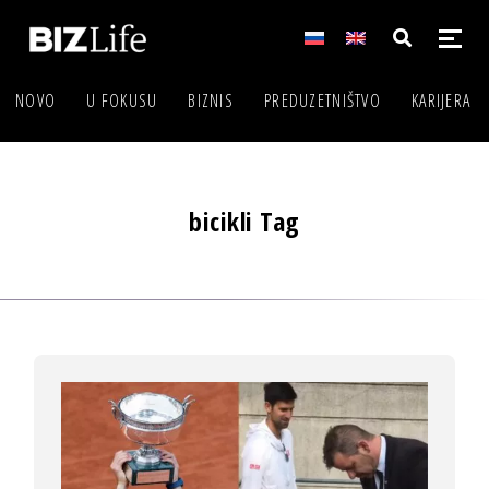
NOVO
U FOKUSU
BIZNIS
PREDUZETNIŠTVO
KARIJERA
bicikli Tag