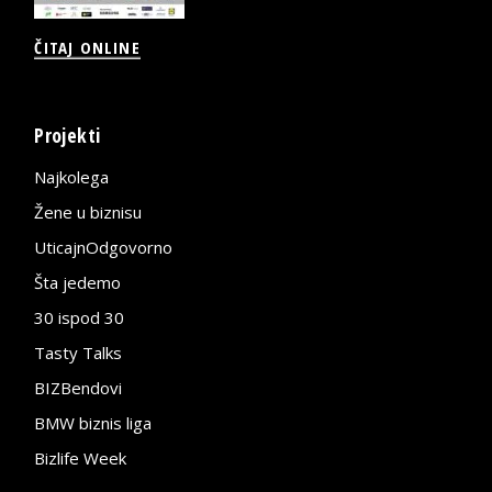
ČITAJ ONLINE
Projekti
Najkolega
Žene u biznisu
UticajnOdgovorno
Šta jedemo
30 ispod 30
Tasty Talks
BIZBendovi
BMW biznis liga
Bizlife Week