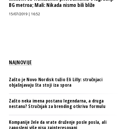
BG metroa; Mali: Nikada nismo bili bliže
15/07/2019 | 16:52
NAJNOVIJE
Zašto je Novo Nordisk tužio Eli Lilly: stručnjaci
objašnjavaju šta stoji iza spora
Zašto neka imena postanu legendarna, a druga
nestanu? Stručnjak za brending otkriva formulu
Kompanije žele da vrate druženje posle posla, ali
zaposleni više nisu zainteresovani