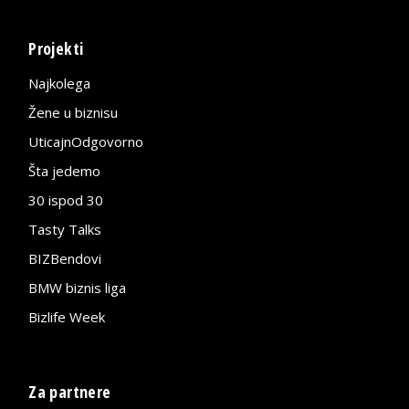
Projekti
Najkolega
Žene u biznisu
UticajnOdgovorno
Šta jedemo
30 ispod 30
Tasty Talks
BIZBendovi
BMW biznis liga
Bizlife Week
Za partnere