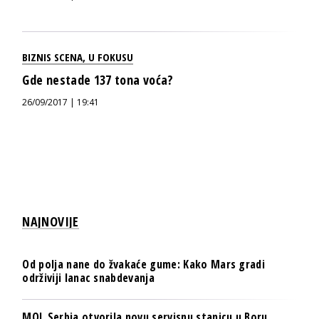
BIZNIS SCENA
,
U FOKUSU
Gde nestade 137 tona voća?
26/09/2017 | 19:41
NAJNOVIJE
Od polja nane do žvakaće gume: Kako Mars gradi
održiviji lanac snabdevanja
MOL Serbia otvorila novu servisnu stanicu u Boru