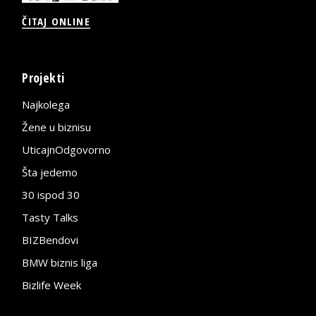
ČITAJ ONLINE
Projekti
Najkolega
Žene u biznisu
UticajnOdgovorno
Šta jedemo
30 ispod 30
Tasty Talks
BIZBendovi
BMW biznis liga
Bizlife Week