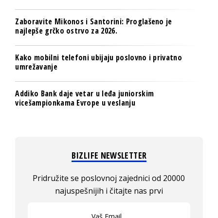
Zaboravite Mikonos i Santorini: Proglašeno je
najlepše grčko ostrvo za 2026.
Kako mobilni telefoni ubijaju poslovno i privatno
umrežavanje
Addiko Bank daje vetar u leđa juniorskim
vicešampionkama Evrope u veslanju
BIZLIFE NEWSLETTER
Pridružite se poslovnoj zajednici od 20000
najuspešnijih i čitajte nas prvi