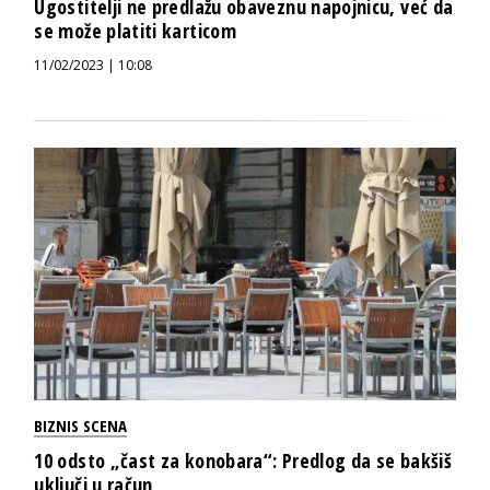
Ugostitelji ne predlažu obaveznu napojnicu, već da
se može platiti karticom
11/02/2023 | 10:08
BIZNIS SCENA
10 odsto „čast za konobara“: Predlog da se bakšiš
uključi u račun