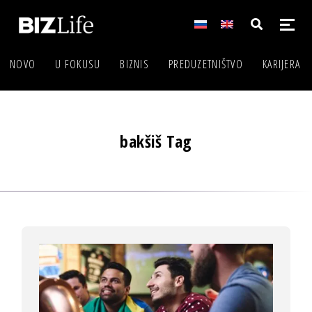
NOVO
U FOKUSU
BIZNIS
PREDUZETNIŠTVO
KARIJERA
bakšiš Tag