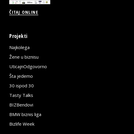
ČITAJ ONLINE
Projekti
Najkolega
Žene u biznisu
UticajnOdgovorno
Šta jedemo
30 ispod 30
Tasty Talks
BIZBendovi
BMW biznis liga
Bizlife Week