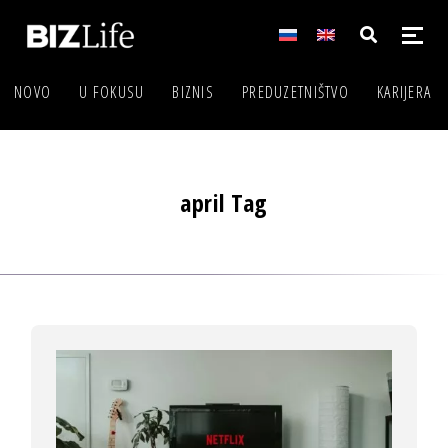
NOVO
U FOKUSU
BIZNIS
PREDUZETNIŠTVO
KARIJERA
april Tag