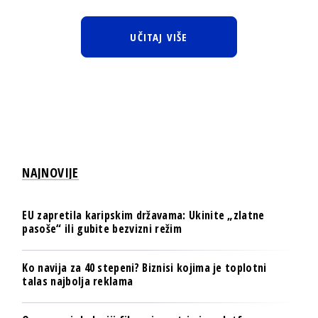
UČITAJ VIŠE
NAJNOVIJE
EU zapretila karipskim državama: Ukinite „zlatne
pasoše“ ili gubite bezvizni režim
Ko navija za 40 stepeni? Biznisi kojima je toplotni
talas najbolja reklama