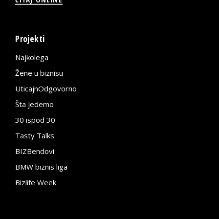
Projekti
Najkolega
Žene u biznisu
UticajnOdgovorno
Šta jedemo
30 ispod 30
Tasty Talks
BIZBendovi
BMW biznis liga
Bizlife Week