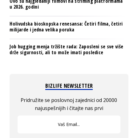
Ovo su najgledaniji filmovi na striming platformama
u 2026. godini
Holivudska bioskopska renesansa: Četiri filma, četiri
milijarde i jedna velika poruka
Job hugging menja tržište rada: Zaposleni se sve više
drže sigurnosti, ali to može imati posledice
BIZLIFE NEWSLETTER
Pridružite se poslovnoj zajednici od 20000
najuspešnijih i čitajte nas prvi