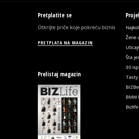
Pretplatite se
Proje
Otkrijte priče koje pokreću biznis
Najko
Žene u
PRETPLATA NA MAGAZIN
Utica
Šta j
30 is
Prelistaj magazin
Tasty
BIZBe
BMW bi
Bizlif