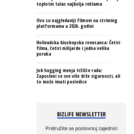
toplotni talas najbolja reklama
Ovo su najgledaniji filmovi na striming
platformama u 2026. godini
Holivudska bioskopska renesansa: Četiri
filma, četiri milijarde i jedna velika
poruka
Job hugging menja tržište rada:
Zaposleni se sve više drže sigurnosti, ali
to može imati posledice
BIZLIFE NEWSLETTER
Pridružite se poslovnoj zajednici