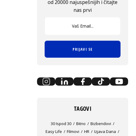
od 20000 najuspešnijih i čitajte
nas prvi
PRIJAVI SE
TAGOVI
30 Ispod 30
Bitno
Bizbendovi
Easy Life
Filmovi
HR
Izjava Dana