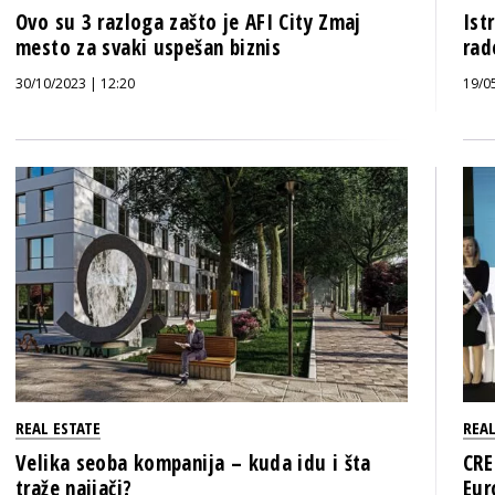
Ovo su 3 razloga zašto je AFI City Zmaj
Ist
mesto za svaki uspešan biznis
rad
30/10/2023 | 12:20
19/0
REAL ESTATE
REAL
Velika seoba kompanija – kuda idu i šta
CRE
traže najjači?
Eur