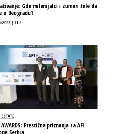
raživanje: Gde milenijalci i zumeri žele da
e u Beogradu?
5/2023 | 11:54
 ESTATE
 AWARDS: Prestižna priznanja za AFI
ope Serbia