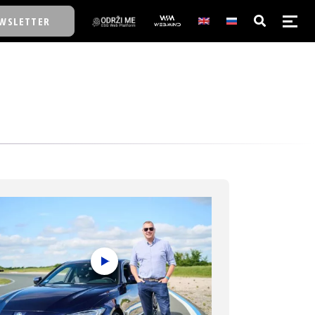
WSLETTER
E/SCHOOL
E/SCHOOL
A
A