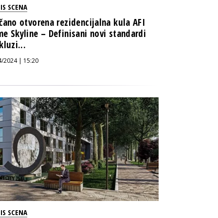
IS SCENA
čano otvorena rezidencijalna kula AFI
e Skyline – Definisani novi standardi
kluzi...
4/2024 | 15:20
IS SCENA