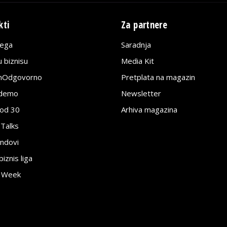
kti
Za partnere
lega
Saradnja
 biznisu
Media Kit
jnOdgovorno
Pretplata na magazin
edemo
Newsletter
pod 30
Arhiva magazina
 Talks
ndovi
znis liga
e Week