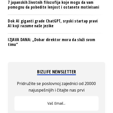
7 japanskih životnih filozofija koje mogu da vam
pomognu da pobedite lenjost i ostanete motivisani
Dok AI giganti grade ChatGPT, srpski startap pravi
AI koji razume naše jezike
IZJAVA DANA: „Dobar direktor mora da služi svom
timu“
BIZLIFE NEWSLETTER
Pridružite se poslovnoj zajednici od 20000
najuspešnijih i čitajte nas prvi