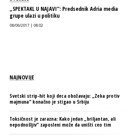
„SPEKTAKL U NAJAVI“: Predsednik Adria media
grupe ulazi u politiku
08/06/2017 | 08:02
NAJNOVIJE
Svetski strip-hit koji deca obožavaju: „Zeka protiv
majmuna“ konačno je stigao u Srbiju
Toksičnost je zarazna: Kako jedan „briljantan, ali
nepodnošljiv“ zaposleni može da uništi ceo tim