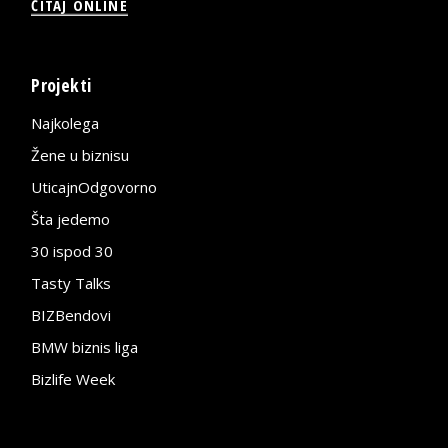
ČITAJ ONLINE
Projekti
Najkolega
Žene u biznisu
UticajnOdgovorno
Šta jedemo
30 ispod 30
Tasty Talks
BIZBendovi
BMW biznis liga
Bizlife Week