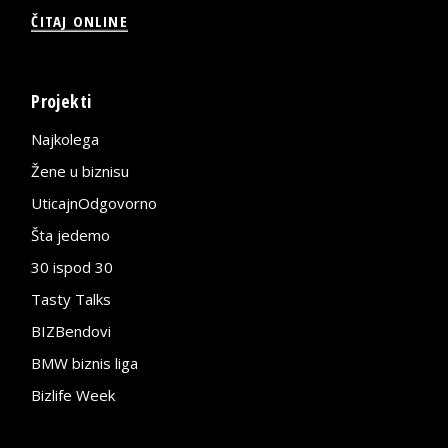
ČITAJ ONLINE
Projekti
Najkolega
Žene u biznisu
UticajnOdgovorno
Šta jedemo
30 ispod 30
Tasty Talks
BIZBendovi
BMW biznis liga
Bizlife Week