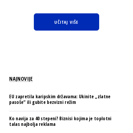
UČITAJ VIŠE
NAJNOVIJE
EU zapretila karipskim državama: Ukinite „zlatne
pasoše“ ili gubite bezvizni režim
Ko navija za 40 stepeni? Biznisi kojima je toplotni
talas najbolja reklama