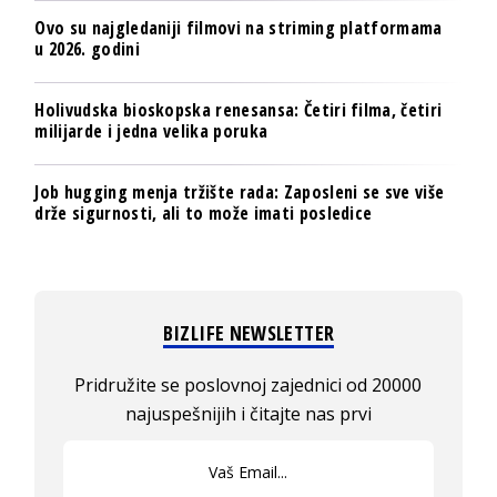
Ovo su najgledaniji filmovi na striming platformama
u 2026. godini
Holivudska bioskopska renesansa: Četiri filma, četiri
milijarde i jedna velika poruka
Job hugging menja tržište rada: Zaposleni se sve više
drže sigurnosti, ali to može imati posledice
BIZLIFE NEWSLETTER
Pridružite se poslovnoj zajednici od 20000
najuspešnijih i čitajte nas prvi