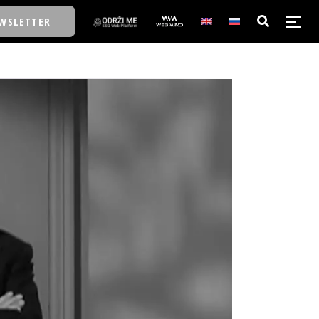
WSLETTER
E/SCHOOL
E/SCHOOL
A
A