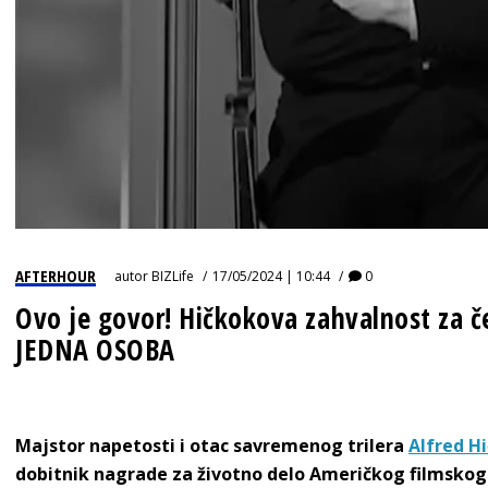
AFTERHOUR
autor
BIZLife
17/05/2024 | 10:44
0
Ovo je govor! Hičkokova zahvalnost za čet
JEDNA OSOBA
Majstor napetosti i otac savremenog trilera
Alfred H
dobitnik nagrade za životno delo Američkog filmskog 