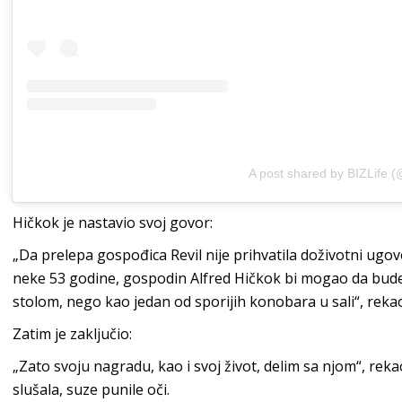
A post shared by BIZLife (@
Hičkok je nastavio svoj govor:
„Da prelepa gospođica Revil nije prihvatila doživotni ugo
neke 53 godine, gospodin Alfred Hičkok bi mogao da bude u
stolom, nego kao jedan od sporijih konobara u sali“, rekao
Zatim je zaključio:
„Zato svoju nagradu, kao i svoj život, delim sa njom“, reka
slušala, suze punile oči.