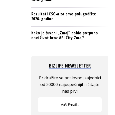
Rezultati CSG-a za prvo polugodište
2026. godine
Kako je čuveni „Zmaj“ dobio potpuno
novi život kroz AFI City Zmaj?
BIZLIFE NEWSLETTER
Pridružite se poslovnoj zajednici
od 20000 najuspešnijih i čitajte
nas prvi