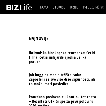
NOVO
U FOKUSU
BIZNIS
PREDUZETNIŠTVO
IZJAVA DANA
BIZNIS SCENA
VIDEO
REAL ESTATE
IZJAVA DANA
BIZNIS SCENA
BREND I KOMUNIKACI
VIDEO
REAL ESTATE
ESG & ENERGY
NAJNOVIJE
BREND I KOMUNIKACI
BANKE
ESG & ENERGY
OSIGURANJE
Holivudska bioskopska renesansa: Četiri
BANKE
filma, četiri milijarde i jedna velika
TECH I AI
poruka
OSIGURANJE
BIZNIS & SPORT
TECH I AI
Job hugging menja tržište rada:
PULS REGIONA
Zaposleni se sve više drže sigurnosti, ali
BIZNIS & SPORT
to može imati posledice
NOVO NA RAFU
PULS REGIONA
Pouzdano poslovanje i kontinuitet rasta
NOVO NA RAFU
– Rezultati OTP Grupe za prvu polovinu
2026. godine