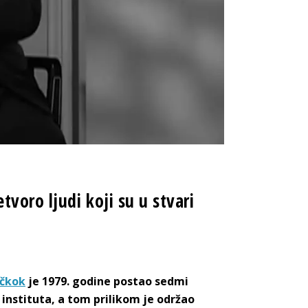
voro ljudi koji su u stvari
ičkok
je 1979. godine postao sedmi
instituta, a tom prilikom je održao