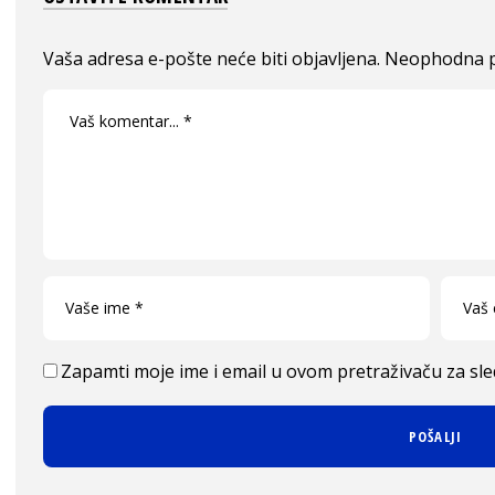
Vaša adresa e-pošte neće biti objavljena.
Neophodna p
Zapamti moje ime i email u ovom pretraživaču za sl