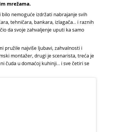
venim mrežama.
 bilo nemoguće izdržati nabrajanje svih
ara, tehničara, bankara, izlagača… i raznih
učio da svoje zahvaljenje uputi ka samo
ružile najviše ljubavi, zahvalnosti i
mski montažer, drugi je scenarista, treća je
ni čuda u domaćoj kuhinji… i sve četiri se