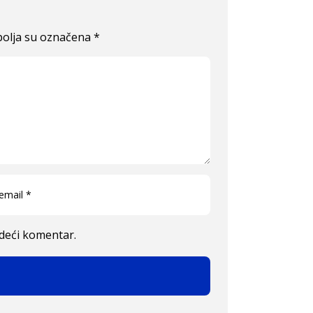
olja su označena
*
edeći komentar.