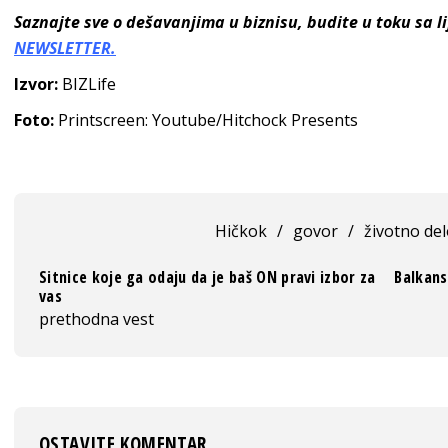
Saznajte sve o dešavanjima u biznisu, budite u toku sa 
NEWSLETTER.
Izvor:
BIZLife
Foto:
Printscreen: Youtube/Hitchock Presents
Hičkok
/
govor
/
životno de
Sitnice koje ga odaju da je baš ON pravi izbor za
Balkans
vas
prethodna vest
OSTAVITE KOMENTAR