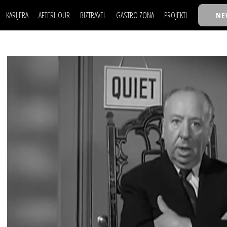
KARIJERA
AFTERHOUR
BIZTRAVEL
GASTRO ZONA
PROJEKTI
NE
POSAO
FILM I SCENA
NAJKOLEGA
LJUDI (HR)
KNJIGE
TASTY TALKS
POSAO
FILM I SCENA
NAJKOLEGA
JE
MOJ UGAO
AUTO SVET
30 ISPOD 30
LJUDI (HR)
KNJIGE
TASTY TALKS
USAVRŠAVANJE
STIL
BACK TO OFFIC
JE
MOJ UGAO
AUTO SVET
30 ISPOD 30
KNOW-HOW
WELLBEING
BIZBENDOVI
USAVRŠAVANJE
STIL
BACK TO OFFIC
BIZKOLEGIJUM
KNOW-HOW
WELLBEING
BIZBENDOVI
BMW BIZNIS LIG
BIZKOLEGIJUM
BIZLIFE WEEK
BMW BIZNIS LIG
IZJAVA GODINE
BIZLIFE WEEK
IZJAVA GODINE