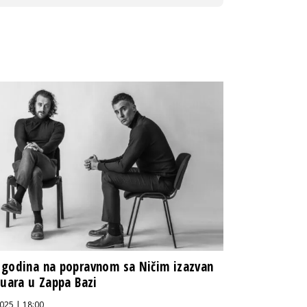
godina na popravnom sa Ničim izazvan
nuara u Zappa Bazi
025 | 18:00