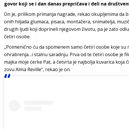
govor koji se i dan danas prepričava i deli na društ
On je, prilikom primanja nagrade, rekao okupljenima da bi
onih hiljada glumaca, pisaca, montažera, snimatelja, muzič
drugih ljudi koji doprineli njegovom životu, pa je zato odl
četiri osobe.
„Poimenično ću da spomenem samo četiri osobe koje su mi p
ohrabrenja…i stalnu saradnju. Prva od te četiri osobe je fil
majka moje ćerke Pat, a četvrta je najbolja kuvarica koja či
zovu Alma Reville“, rekao je on.