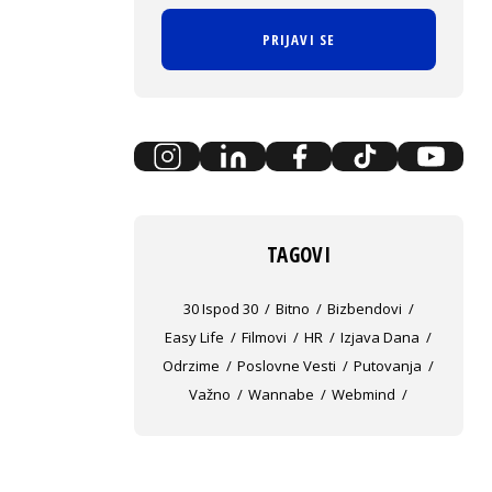
PRIJAVI SE
TAGOVI
30 Ispod 30
Bitno
Bizbendovi
Easy Life
Filmovi
HR
Izjava Dana
Odrzime
Poslovne Vesti
Putovanja
Važno
Wannabe
Webmind