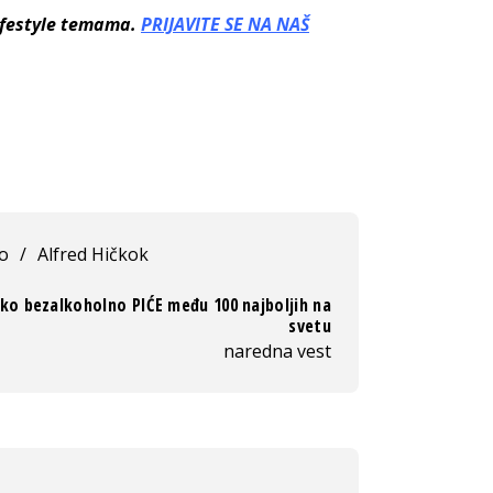
lifestyle temama.
PRIJAVITE SE NA NAŠ
lo
/
Alfred Hičkok
ko bezalkoholno PIĆE među 100 najboljih na
svetu
naredna vest