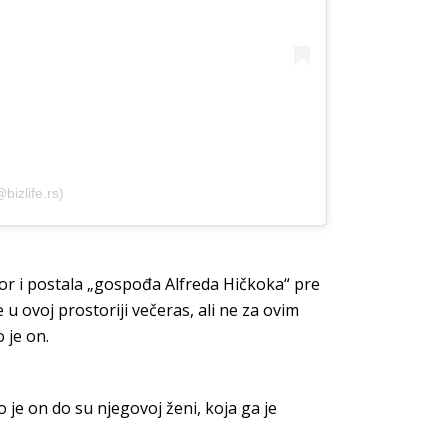
bizlife.rs)
vor i postala „gospođa Alfreda Hičkoka“ pre
 ovoj prostoriji večeras, ali ne za ovim
 je on.
o je on do su njegovoj ženi, koja ga je