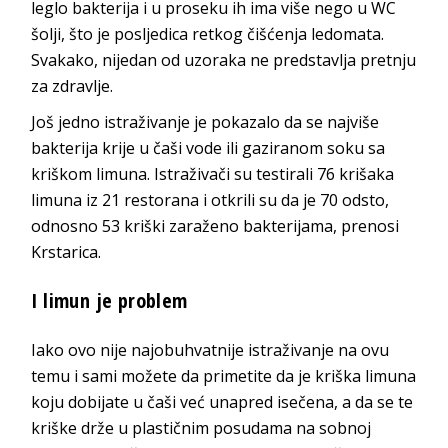
leglo bakterija i u proseku ih ima više nego u WC
šolji, što je posljedica retkog čišćenja ledomata.
Svakako, nijedan od uzoraka ne predstavlja pretnju
za zdravlje.
Još jedno istraživanje je pokazalo da se najviše
bakterija krije u čaši vode ili gaziranom soku sa
kriškom limuna. Istraživači su testirali 76 krišaka
limuna iz 21 restorana i otkrili su da je 70 odsto,
odnosno 53 kriški zaraženo bakterijama, prenosi
Krstarica.
I limun je problem
Iako ovo nije najobuhvatnije istraživanje na ovu
temu i sami možete da primetite da je kriška limuna
koju dobijate u čaši već unapred isečena, a da se te
kriške drže u plastičnim posudama na sobnoj