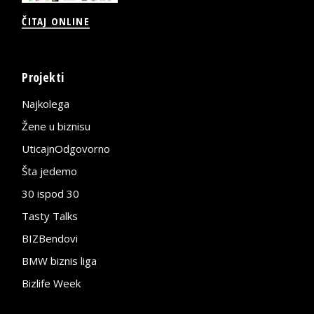
ČITAJ ONLINE
Projekti
Najkolega
Žene u biznisu
UticajnOdgovorno
Šta jedemo
30 ispod 30
Tasty Talks
BIZBendovi
BMW biznis liga
Bizlife Week