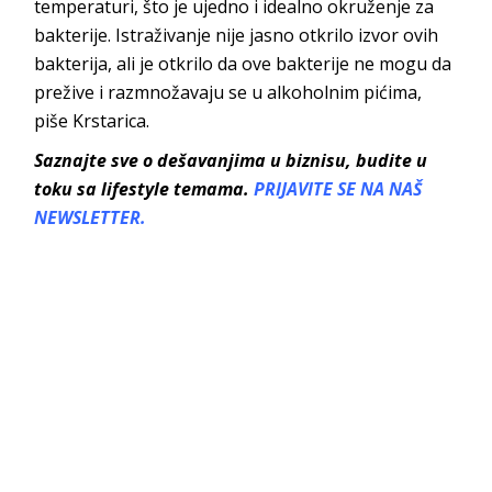
temperaturi, što je ujedno i idealno okruženje za
bakterije. Istraživanje nije jasno otkrilo izvor ovih
bakterija, ali je otkrilo da ove bakterije ne mogu da
prežive i razmnožavaju se u alkoholnim pićima,
piše Krstarica.
Saznajte sve o dešavanjima u biznisu, budite u
toku sa lifestyle temama.
PRIJAVITE SE NA NAŠ
NEWSLETTER.