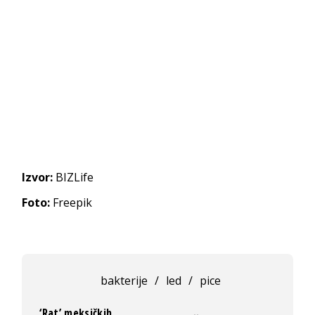
Izvor:
BIZLife
Foto:
Freepik
bakterije
/
led
/
pice
‘Rat’ meksičkih