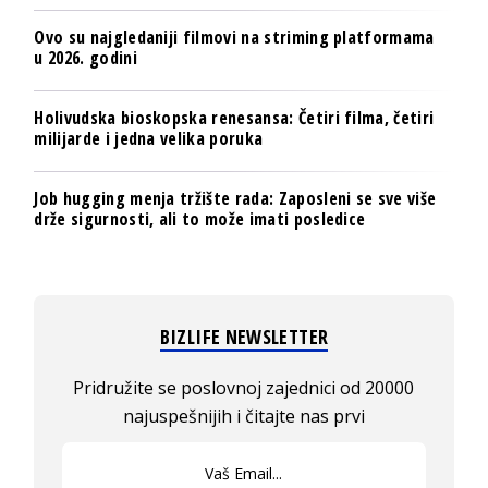
Ovo su najgledaniji filmovi na striming platformama
u 2026. godini
Holivudska bioskopska renesansa: Četiri filma, četiri
milijarde i jedna velika poruka
Job hugging menja tržište rada: Zaposleni se sve više
drže sigurnosti, ali to može imati posledice
BIZLIFE NEWSLETTER
Pridružite se poslovnoj zajednici od 20000
najuspešnijih i čitajte nas prvi