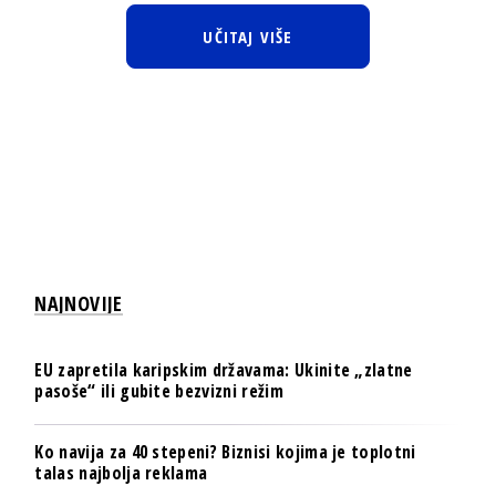
UČITAJ VIŠE
NAJNOVIJE
EU zapretila karipskim državama: Ukinite „zlatne
pasoše“ ili gubite bezvizni režim
Ko navija za 40 stepeni? Biznisi kojima je toplotni
talas najbolja reklama