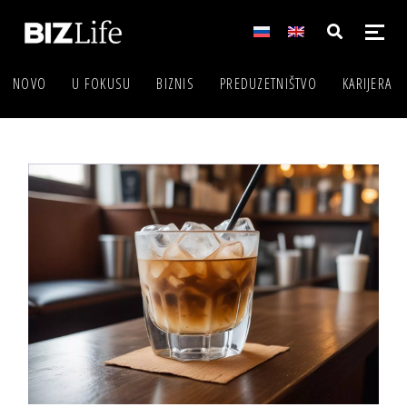
NOVO
U FOKUSU
BIZNIS
PREDUZETNIŠTVO
KARIJERA