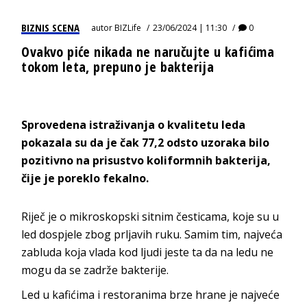
BIZNIS SCENA
autor
BIZLife
23/06/2024 | 11:30
0
Ovakvo piće nikada ne naručujte u kafićima
tokom leta, prepuno je bakterija
Sprovedena istraživanja o kvalitetu leda
pokazala su da je čak 77,2 odsto uzoraka bilo
pozitivno na prisustvo koliformnih bakterija,
čije je poreklo fekalno.
Riječ je o mikroskopski sitnim česticama, koje su u
led dospjele zbog prljavih ruku. Samim tim, najveća
zabluda koja vlada kod ljudi jeste ta da na ledu ne
mogu da se zadrže bakterije.
Led u kafićima i restoranima brze hrane je najveće