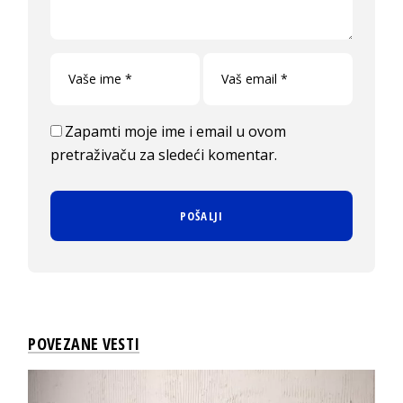
Zapamti moje ime i email u ovom
pretraživaču za sledeći komentar.
POVEZANE VESTI