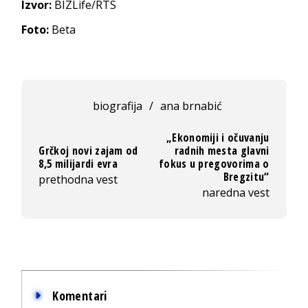
Izvor:
BIZLife/RTS
Foto:
Beta
biografija
/
ana brnabić
„Ekonomiji i očuvanju
Grčkoj novi zajam od
radnih mesta glavni
8,5 milijardi evra
fokus u pregovorima o
Bregzitu“
prethodna vest
naredna vest
Komentari