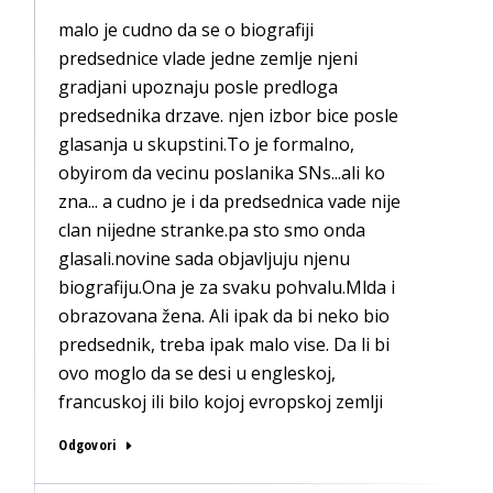
malo je cudno da se o biografiji
predsednice vlade jedne zemlje njeni
gradjani upoznaju posle predloga
predsednika drzave. njen izbor bice posle
glasanja u skupstini.To je formalno,
obyirom da vecinu poslanika SNs...ali ko
zna... a cudno je i da predsednica vade nije
clan nijedne stranke.pa sto smo onda
glasali.novine sada objavljuju njenu
biografiju.Ona je za svaku pohvalu.Mlda i
obrazovana žena. Ali ipak da bi neko bio
predsednik, treba ipak malo vise. Da li bi
ovo moglo da se desi u engleskoj,
francuskoj ili bilo kojoj evropskoj zemlji
Odgovori