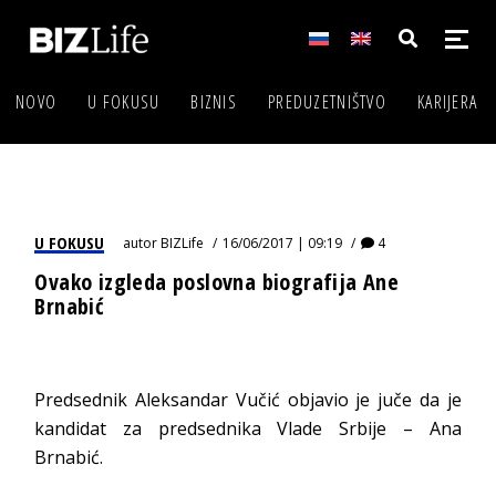
NOVO
U FOKUSU
BIZNIS
PREDUZETNIŠTVO
KARIJERA
U FOKUSU
autor
BIZLife
16/06/2017 | 09:19
4
Ovako izgleda poslovna biografija Ane
Brnabić
Predsednik Aleksandar Vučić objavio je juče da je
kandidat za predsednika Vlade Srbije – Ana
Brnabić.