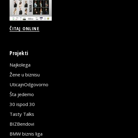
ČITAJ ONLINE
Projekti
Najkolega
Žene u biznisu
UticajnOdgovorno
Šta jedemo
30 ispod 30
Tasty Talks
BIZBendovi
BMW biznis liga