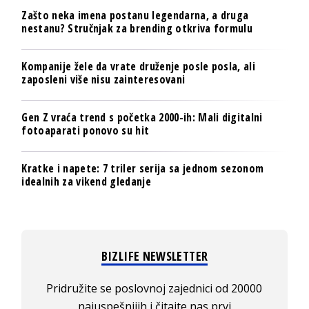
Zašto neka imena postanu legendarna, a druga
nestanu? Stručnjak za brending otkriva formulu
Kompanije žele da vrate druženje posle posla, ali
zaposleni više nisu zainteresovani
Gen Z vraća trend s početka 2000-ih: Mali digitalni
fotoaparati ponovo su hit
Kratke i napete: 7 triler serija sa jednom sezonom
idealnih za vikend gledanje
BIZLIFE NEWSLETTER
Pridružite se poslovnoj zajednici od 20000
najuspešnijih i čitajte nas prvi