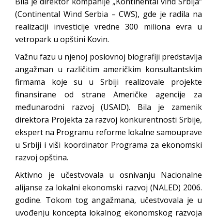
Bila je direktor kompanije „Kontinental vind Srbija“
(Continental Wind Serbia – CWS), gde je radila na
realizaciji investicije vredne 300 miliona evra u
vetropark u opštini Kovin.
Važnu fazu u njenoj poslovnoj biografiji predstavlja
angažman u različitim američkim konsultantskim
firmama koje su u Srbiji realizovale projekte
finansirane od strane Američke agencije za
međunarodni razvoj (USAID). Bila je zamenik
direktora Projekta za razvoj konkurentnosti Srbije,
ekspert na Programu reforme lokalne samouprave
u Srbiji i viši koordinator Programa za ekonomski
razvoj opština.
Aktivno je učestvovala u osnivanju Nacionalne
alijanse za lokalni ekonomski razvoj (NALED) 2006.
godine. Tokom tog angažmana, učestvovala je u
uvođenju koncepta lokalnog ekonomskog razvoja