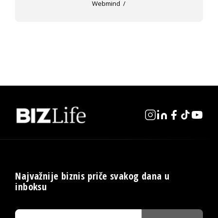
Webmind
Najvažnije biznis priče svakog dana u
inboksu