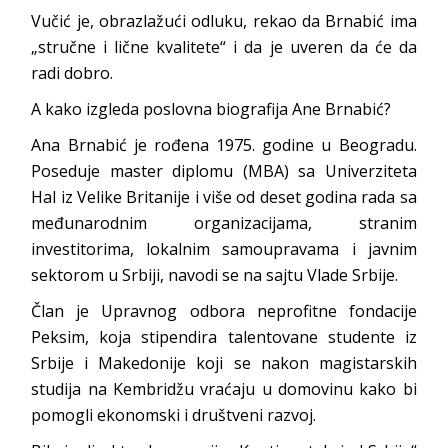
Vučić je, obrazlažući odluku, rekao da Brnabić ima
„stručne i lične kvalitete“ i da je uveren da će da
radi dobro.
A kako izgleda poslovna biografija Ane Brnabić?
Ana Brnabić je rođena 1975. godine u Beogradu.
Poseduje master diplomu (MBA) sa Univerziteta
Hal iz Velike Britanije i više od deset godina rada sa
međunarodnim organizacijama, stranim
investitorima, lokalnim samoupravama i javnim
sektorom u Srbiji, navodi se na sajtu Vlade Srbije.
Član je Upravnog odbora neprofitne fondacije
Peksim, koja stipendira talentovane studente iz
Srbije i Makedonije koji se nakon magistarskih
studija na Kembridžu vraćaju u domovinu kako bi
pomogli ekonomski i društveni razvoj.