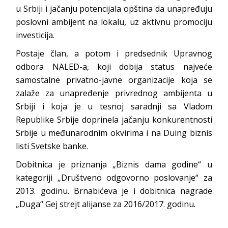
u Srbiji i jačanju potencijala opština da unapređuju
poslovni ambijent na lokalu, uz aktivnu promociju
investicija.
Postaje član, a potom i predsednik Upravnog
odbora NALED-a, koji dobija status najveće
samostalne privatno-javne organizacije koja se
zalaže za unapređenje privrednog ambijenta u
Srbiji i koja je u tesnoj saradnji sa Vladom
Republike Srbije doprinela jačanju konkurentnosti
Srbije u međunarodnim okvirima i na Duing biznis
listi Svetske banke.
Dobitnica je priznanja „Biznis dama godine“ u
kategoriji „Društveno odgovorno poslovanje“ za
2013. godinu. Brnabićeva je i dobitnica nagrade
„Duga“ Gej strejt alijanse za 2016/2017. godinu.