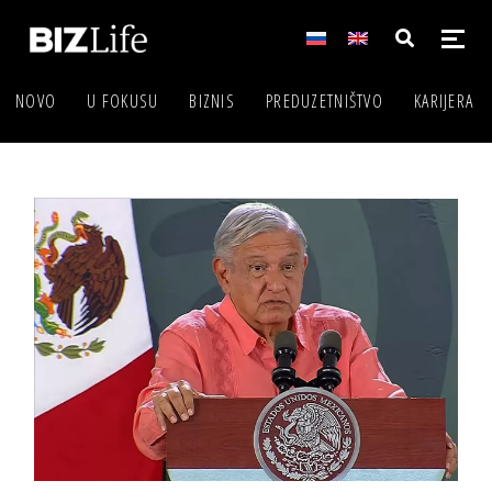
NOVO
U FOKUSU
BIZNIS
PREDUZETNIŠTVO
KARIJERA