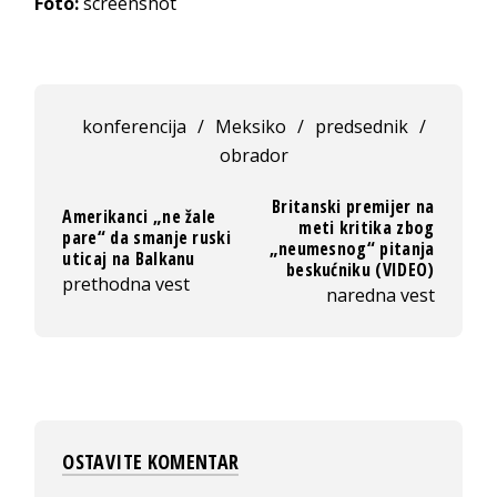
Foto:
screenshot
konferencija
/
Meksiko
/
predsednik
/
obrador
Britanski premijer na
Amerikanci „ne žale
meti kritika zbog
pare“ da smanje ruski
„neumesnog“ pitanja
uticaj na Balkanu
beskućniku (VIDEO)
prethodna vest
naredna vest
OSTAVITE KOMENTAR