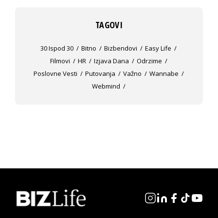
TAGOVI
30 Ispod 30
Bitno
Bizbendovi
Easy Life
Filmovi
HR
Izjava Dana
Odrzime
Poslovne Vesti
Putovanja
Važno
Wannabe
Webmind