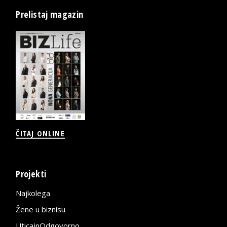
Prelistaj magazin
ČITAJ ONLINE
Projekti
Najkolega
Žene u biznisu
UticajnOdgovorno