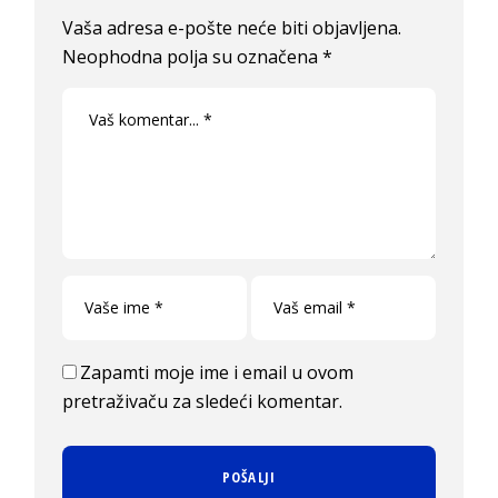
Vaša adresa e-pošte neće biti objavljena.
Neophodna polja su označena
*
Zapamti moje ime i email u ovom
pretraživaču za sledeći komentar.