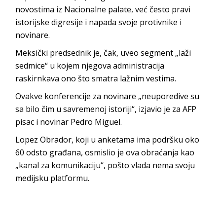
novostima iz Nacionalne palate, već često pravi
istorijske digresije i napada svoje protivnike i
novinare.
Meksički predsednik je, čak, uveo segment „laži
sedmice“ u kojem njegova administracija
raskirnkava ono što smatra lažnim vestima.
Ovakve konferencije za novinare „neuporedive su
sa bilo čim u savremenoj istoriji“, izjavio je za AFP
pisac i novinar Pedro Miguel.
Lopez Obrador, koji u anketama ima podršku oko
60 odsto građana, osmislio je ova obraćanja kao
„kanal za komunikaciju“, pošto vlada nema svoju
medijsku platformu.