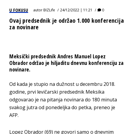
U FOKUSU
autor
BIZLife
24/12/2022 | 11:21
0
Ovaj predsednik je održao 1.000 konferencija
za novinare
Meksički predsednik Andres Manuel Lopez
Obrador održao je hiljaditu dnevnu konferenciju za
novinare.
Od kada je stupio na dužnost u decembru 2018.
godine, prvi levičarski predsednik Meksika
odgovarao je na pitanja novinara do 180 minuta
svakog jutra od ponedeljka do petka, preneo je
AFP.
Lopez Obrador (69) ne govori samo o dnevnim