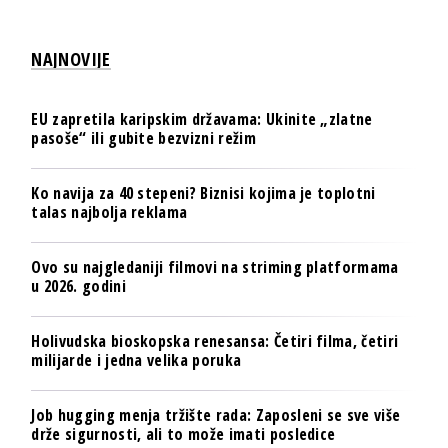
NAJNOVIJE
EU zapretila karipskim državama: Ukinite „zlatne
pasoše“ ili gubite bezvizni režim
Ko navija za 40 stepeni? Biznisi kojima je toplotni
talas najbolja reklama
Ovo su najgledaniji filmovi na striming platformama
u 2026. godini
Holivudska bioskopska renesansa: Četiri filma, četiri
milijarde i jedna velika poruka
Job hugging menja tržište rada: Zaposleni se sve više
drže sigurnosti, ali to može imati posledice