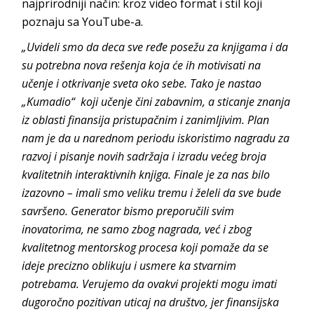
najprirodniji način: kroz video format i stil koji
poznaju sa YouTube-a.
„Uvideli smo da deca sve ređe posežu za knjigama i da
su potrebna nova rešenja koja će ih motivisati na
učenje i otkrivanje sveta oko sebe. Tako je nastao
„Kumadio“ koji učenje čini zabavnim, a sticanje znanja
iz oblasti finansija pristupačnim i zanimljivim. Plan
nam je da u narednom periodu iskoristimo nagradu za
razvoj i pisanje novih sadržaja i izradu većeg broja
kvalitetnih interaktivnih knjiga. Finale je za nas bilo
izazovno – imali smo veliku tremu i želeli da sve bude
savršeno. Generator bismo preporučili svim
inovatorima, ne samo zbog nagrada, već i zbog
kvalitetnog mentorskog procesa koji pomaže da se
ideje precizno oblikuju i usmere ka stvarnim
potrebama. Verujemo da ovakvi projekti mogu imati
dugoročno pozitivan uticaj na društvo, jer finansijska