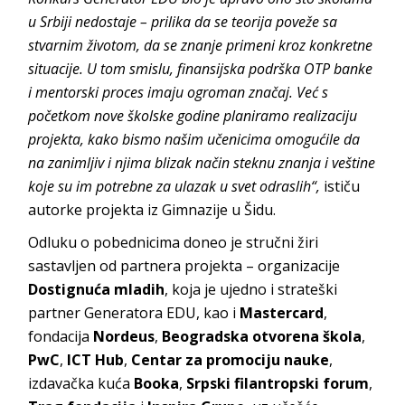
u Srbiji nedostaje – prilika da se teorija poveže sa
stvarnim životom, da se znanje primeni kroz konkretne
situacije. U tom smislu, finansijska podrška OTP banke
i mentorski proces imaju ogroman značaj. Već s
početkom nove školske godine planiramo realizaciju
projekta, kako bismo našim učenicima omogućile da
na zanimljiv i njima blizak način steknu znanja i veštine
koje su im potrebne za ulazak u svet odraslih“,
ističu
autorke projekta iz Gimnazije u Šidu.
Odluku o pobednicima doneo je stručni žiri
sastavljen od partnera projekta – organizacije
Dostignuća mladih
, koja je ujedno i strateški
partner Generatora EDU, kao i
Mastercard
,
fondacija
Nordeus
,
Beogradska otvorena škola
,
PwC
,
ICT Hub
,
Centar za promociju nauke
,
izdavačka kuća
Booka
,
Srpski filantropski forum
,