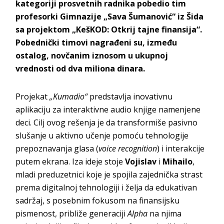
kategoriji prosvetnih radnika pobedio tim
profesorki Gimnazije „Sava Šumanović“ iz Šida
sa projektom „KešKOD: Otkrij tajne finansija“.
Pobednički timovi nagrađeni su, između
ostalog, novčanim iznosom u ukupnoj
vrednosti od dva miliona dinara.
Projekat
„Kumadio“
predstavlja inovativnu
aplikaciju za interaktivne audio knjige namenjene
deci. Cilj ovog rešenja je da transformiše pasivno
slušanje u aktivno učenje pomoću tehnologije
prepoznavanja glasa (
voice recognition
) i interakcije
putem ekrana. Iza ideje stoje
Vojislav
i
Mihailo
,
mladi preduzetnici koje je spojila zajednička strast
prema digitalnoj tehnologiji i želja da edukativan
sadržaj, s posebnim fokusom na finansijsku
pismenost, približe generaciji
Alpha
na njima