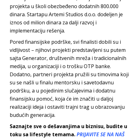
projekta u školi obezbeđeno dodatnih 800.000
dinara. Startapu Artemi Studios d.o.o. dodeljen je
iznos od milion dinara za dalji razvoj i
implementaciju rešenja.
Pored finansijske podrške, svi finalisti dobili su i
vidljivost – njihovi projekti predstavljeni su putem
sajta Generator, društvenih mreža i tradicionalnih
medija, u organizaciji i o trošku OTP banke.
Dodatno, partneri projekta pružili su timovima koji
su se našli u finalu mentorsku i savetodavnu
podršku, a u pojedinim slučajevima i dodatnu
finansijsku pomoć, koja će im značiti u daljoj
realizaciji ideja i ostaviti trajni trag u obrazovanju
budućih generacija.
Saznajte sve o dešavanjima u biznisu, budite u
toku sa lifestyle temama.
PRIJAVITE SE NA NAŠ