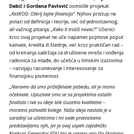
Dabić i Gordana Pavlović
osmislile projekat
„KešKOD: Otkrij tajne finansija“
. Njihov pristup ne
polazi od definicija i teorije, već od jednostavnog,
ali važnog pitanja:
„Kako ti trošiš novac?“
Učenici
kroz ovaj projekat ne uče napamet pojmove poput
kamate, kredita ili štednje, već kroz praktičan rad –
od kreiranja sadržaja za društvene mreže i vođenja
radionica za mlađe, do učešća u timskim izazovima
– razvijaju razumevanje i interesovanje za
finansijsku pismenost.
„Naravno da smo priželjkivale pobedu, ali je nismo
očekivale. Upoznale smo se sa projektima ostalih
finalista i sve su ideje bile izuzetno kvalitetne –
moramo pohvaliti kolege. Naša ideja nastala je u
saradnji sa učenicima i mi ovde prvenstveno
predstavljamo njih, jer je ovaj uspeh zajednički.
Konkurs Generator EDU bio je upravo ono što školama