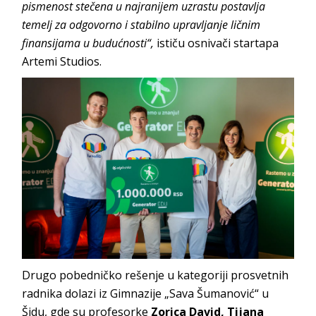
pismenost stečena u najranijem uzrastu postavlja
temelj za odgovorno i stabilno upravljanje ličnim
finansijama u budućnosti“,
ističu osnivači startapa
Artemi Studios.
Drugo pobedničko rešenje u kategoriji prosvetnih
radnika dolazi iz Gimnazije „Sava Šumanović“ u
Šidu, gde su profesorke
Zorica David, Tijana