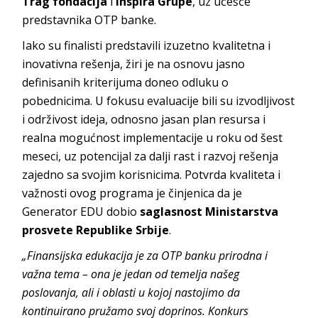
Trag fondacija
i
Inspira Grupe
, uz učešće
predstavnika OTP banke.
Iako su finalisti predstavili izuzetno kvalitetna i
inovativna rešenja, žiri je na osnovu jasno
definisanih kriterijuma doneo odluku o
pobednicima. U fokusu evaluacije bili su izvodljivost
i održivost ideja, odnosno jasan plan resursa i
realna mogućnost implementacije u roku od šest
meseci, uz potencijal za dalji rast i razvoj rešenja
zajedno sa svojim korisnicima. Potvrda kvaliteta i
važnosti ovog programa je činjenica da je
Generator EDU dobio
saglasnost Ministarstva
prosvete Republike Srbije
.
„Finansijska edukacija je za OTP banku prirodna i
važna tema – ona je jedan od temelja našeg
poslovanja, ali i oblasti u kojoj nastojimo da
kontinuirano pružamo svoj doprinos. Konkurs