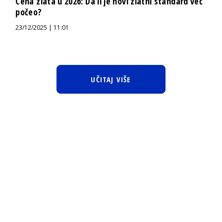
Cena zlata u 2026: Da li je novi zlatni standard već
počeo?
23/12/2025 | 11:01
UČITAJ VIŠE