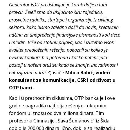
Generator EDU predstavljao je korak dalje u tom
pravcu. Želeli smo da uključimo širu zajednicu,
prosvetne radnike, startape i organizacije iz civilnog
sektora, kako bismo zajedno došli do novih, kreativnih
načina za unapređenje finansijske pismenosti kod dece
i mladih. Više od stotinu prijava, kao i izuzetno visok
kvalitet predloženih rešenja, pokazali su koliko je
ovakav konkurs bio potreban i koliko potencijala
postoji u našem društvu kada se znanje, inovativnost i
entuzijazam udruže“,
ističe
Milica Babić,
vodeći
konsultant za komunikacije, CSR i održivost u
OTP banci.
Kao i u prethodnim ciklusima, OTP banka je i ove
godine nagradila najbolja rešenja – ukupnim
fondom u iznosu od dva miliona dinara. Tim
profesorki Gimnazije „Sava Šumanović“ iz Šida
dobio je 200.000 dinara lično, dok je za realizaciju