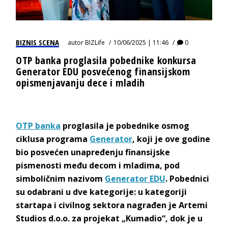
BIZNIS SCENA
autor
BIZLife
10/06/2025 | 11:46
0
OTP banka proglasila pobednike konkursa
Generator EDU posvećenog finansijskom
opismenjavanju dece i mladih
OTP banka
proglasila je pobednike osmog
ciklusa programa
Generator
, koji je ove godine
bio posvećen unapređenju finansijske
pismenosti među decom i mladima, pod
simboličnim nazivom
Generator EDU
. Pobednici
su odabrani u dve kategorije: u kategoriji
startapa i civilnog sektora nagrađen je Artemi
Studios d.o.o. za projekat „Kumadio“, dok je u