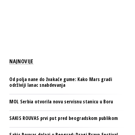
NAJNOVIJE
Od polja nane do žvakaće gume: Kako Mars gradi
održiviji lanac snabdevanja
MOL Serbia otvorila novu servisnu stanicu u Boru
SAKIS ROUVAS prvi put pred beogradskom publikom
Sakis Rouvas dolazi u Beograd: Dragi Bravo Festival