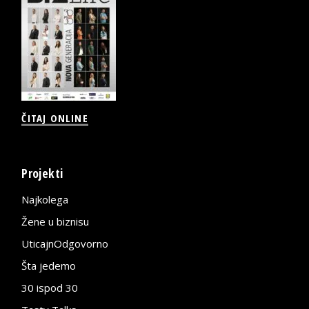
ČITAJ ONLINE
Projekti
Najkolega
Žene u biznisu
UticajnOdgovorno
Šta jedemo
30 ispod 30