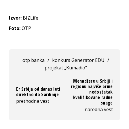
Izvor:
BIZLife
Foto:
OTP
otp banka
/
konkurs Generator EDU
/
projekat „Kumadio“
Menadžere u Srbiji i
regionu najviše brine
Er Srbija od danas leti
nedostatak
direktno do Sardinije
kvalifikovane radne
prethodna vest
snage
naredna vest