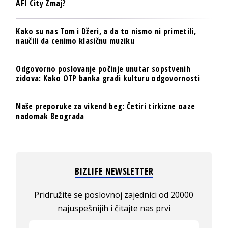
AFI City Zmaj?
Kako su nas Tom i Džeri, a da to nismo ni primetili,
naučili da cenimo klasičnu muziku
Odgovorno poslovanje počinje unutar sopstvenih
zidova: Kako OTP banka gradi kulturu odgovornosti
Naše preporuke za vikend beg: Četiri tirkizne oaze
nadomak Beograda
BIZLIFE NEWSLETTER
Pridružite se poslovnoj zajednici od 20000
najuspešnijih i čitajte nas prvi