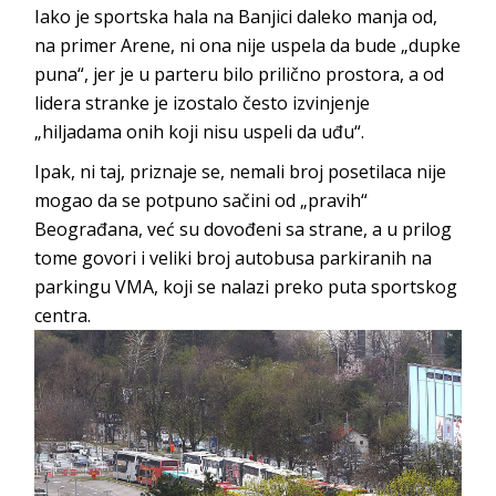
Iako je sportska hala na Banjici daleko manja od,
na primer Arene, ni ona nije uspela da bude „dupke
puna“, jer je u parteru bilo prilično prostora, a od
lidera stranke je izostalo često izvinjenje
„hiljadama onih koji nisu uspeli da uđu“.
Ipak, ni taj, priznaje se, nemali broj posetilaca nije
mogao da se potpuno sačini od „pravih“
Beograđana, već su dovođeni sa strane, a u prilog
tome govori i veliki broj autobusa parkiranih na
parkingu VMA, koji se nalazi preko puta sportskog
centra.