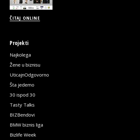
ČITAJ ONLINE
Projekti
Najkolega
Žene u biznisu
UticajnOdgovorno
Šta jedemo
30 ispod 30
Tasty Talks
BIZBendovi
BMW biznis liga
Bizlife Week