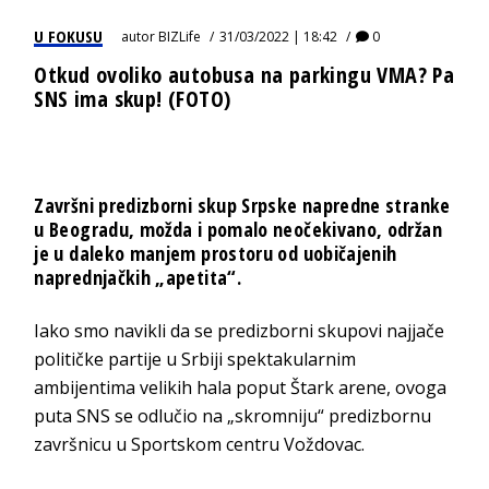
U FOKUSU
autor
BIZLife
31/03/2022 | 18:42
0
Otkud ovoliko autobusa na parkingu VMA? Pa
SNS ima skup! (FOTO)
Završni predizborni skup Srpske napredne stranke
u Beogradu, možda i pomalo neočekivano, održan
je u daleko manjem prostoru od uobičajenih
naprednjačkih „apetita“.
Iako smo navikli da se predizborni skupovi najjače
političke partije u Srbiji spektakularnim
ambijentima velikih hala poput Štark arene, ovoga
puta SNS se odlučio na „skromniju“ predizbornu
završnicu u Sportskom centru Voždovac.