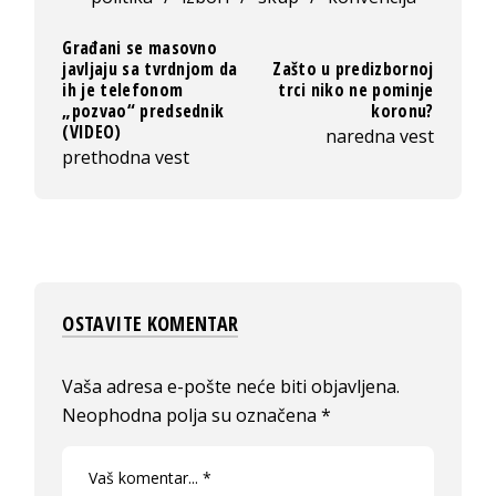
Građani se masovno
javljaju sa tvrdnjom da
Zašto u predizbornoj
ih je telefonom
trci niko ne pominje
„pozvao“ predsednik
koronu?
(VIDEO)
naredna vest
prethodna vest
OSTAVITE KOMENTAR
Vaša adresa e-pošte neće biti objavljena.
Neophodna polja su označena
*