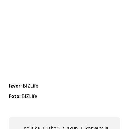
Izvor:
BIZLife
Foto:
BIZLife
politika
/
izbori
/
skup
/
konvencija