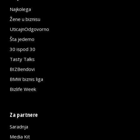
Najkolega
Žene u biznisu
UticajnOdgovorno
Šta jedemo
30 ispod 30
Tasty Talks
BIZBendovi
BMW biznis liga
Bizlife Week
Za partnere
Saradnja
Media Kit