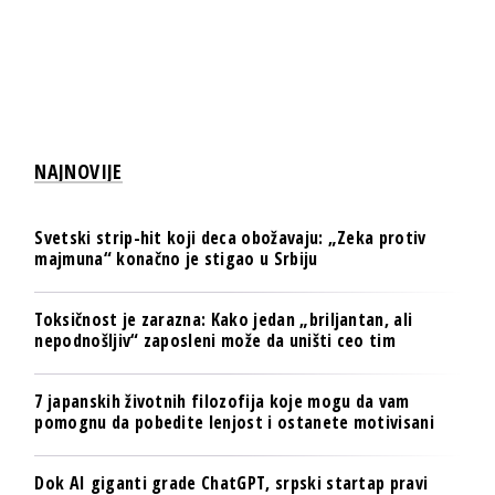
NAJNOVIJE
Svetski strip-hit koji deca obožavaju: „Zeka protiv
majmuna“ konačno je stigao u Srbiju
Toksičnost je zarazna: Kako jedan „briljantan, ali
nepodnošljiv“ zaposleni može da uništi ceo tim
7 japanskih životnih filozofija koje mogu da vam
pomognu da pobedite lenjost i ostanete motivisani
Dok AI giganti grade ChatGPT, srpski startap pravi