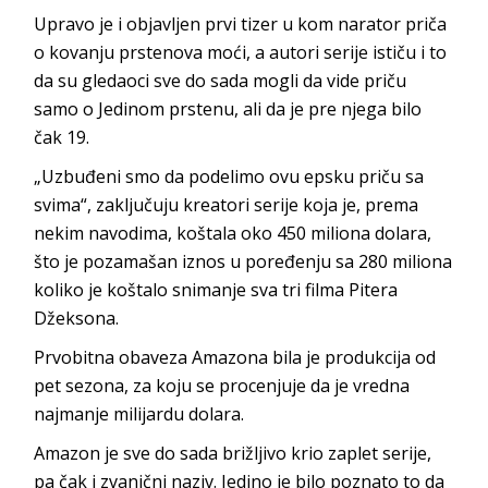
Upravo je i objavljen prvi tizer u kom narator priča
o kovanju prstenova moći, a autori serije ističu i to
da su gledaoci sve do sada mogli da vide priču
samo o Jedinom prstenu, ali da je pre njega bilo
čak 19.
„Uzbuđeni smo da podelimo ovu epsku priču sa
svima“, zaključuju kreatori serije koja je, prema
nekim navodima, koštala oko 450 miliona dolara,
što je pozamašan iznos u poređenju sa 280 miliona
koliko je koštalo snimanje sva tri filma Pitera
Džeksona.
Prvobitna obaveza Amazona bila je produkcija od
pet sezona, za koju se procenjuje da je vredna
najmanje milijardu dolara.
Amazon je sve do sada brižljivo krio zaplet serije,
pa čak i zvanični naziv. Jedino je bilo poznato to da