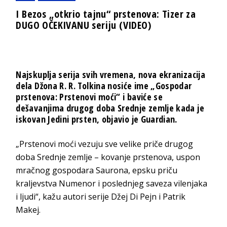
I Bezos „otkrio tajnu“ prstenova: Tizer za
DUGO OČEKIVANU seriju (VIDEO)
Najskuplja serija svih vremena, nova ekranizacija
dela Džona R. R. Tolkina nosiće ime „Gospodar
prstenova: Prstenovi moći“ i baviće se
dešavanjima drugog doba Srednje zemlje kada je
iskovan Jedini prsten, objavio je Guardian.
„Prstenovi moći vezuju sve velike priče drugog
doba Srednje zemlje – kovanje prstenova, uspon
mračnog gospodara Saurona, epsku priču
kraljevstva Numenor i poslednjeg saveza vilenjaka
i ljudi“, kažu autori serije Džej Di Pejn i Patrik
Makej.