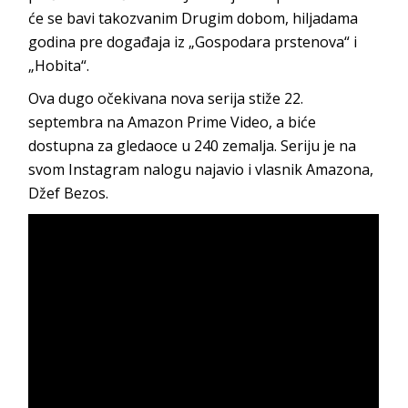
će se bavi takozvanim Drugim dobom, hiljadama
godina pre događaja iz „Gospodara prstenova“ i
„Hobita“.
Ova dugo očekivana nova serija stiže 22.
septembra na Amazon Prime Video, a biće
dostupna za gledaoce u 240 zemalja. Seriju je na
svom Instagram nalogu najavio i vlasnik Amazona,
Džef Bezos.