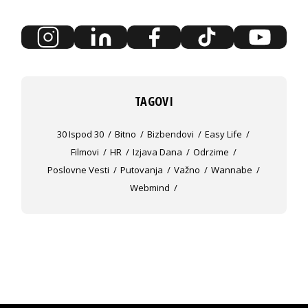
TAGOVI
30 Ispod 30
Bitno
Bizbendovi
Easy Life
Filmovi
HR
Izjava Dana
Odrzime
Poslovne Vesti
Putovanja
Važno
Wannabe
Webmind