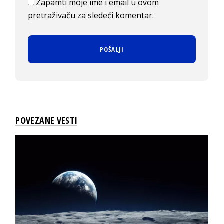
Zapamti moje ime i email u ovom
pretraživaču za sledeći komentar.
POVEZANE VESTI