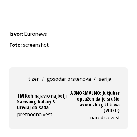
Izvor:
Euronews
Foto:
screenshot
tizer
/
gosodar prstenova
/
serija
ABNORMALNO: Jutjuber
TM Roh najavio najbolji
optužen da je srušio
Samsung Galaxy S
avion zbog klikova
uređaj do sada
(VIDEO)
prethodna vest
naredna vest