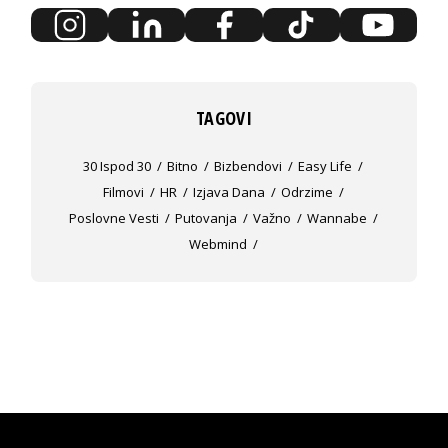
TAGOVI
30 Ispod 30
Bitno
Bizbendovi
Easy Life
Filmovi
HR
Izjava Dana
Odrzime
Poslovne Vesti
Putovanja
Važno
Wannabe
Webmind