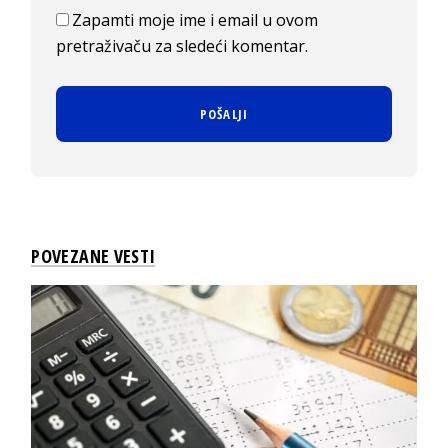
Zapamti moje ime i email u ovom
pretraživaču za sledeći komentar.
POVEZANE VESTI