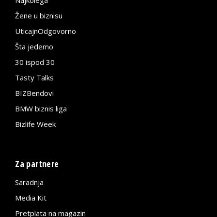
Najkolega
Žene u biznisu
UticajnOdgovorno
Šta jedemo
30 ispod 30
Tasty Talks
BIZBendovi
BMW biznis liga
Bizlife Week
Za partnere
Saradnja
Media Kit
Pretplata na magazin