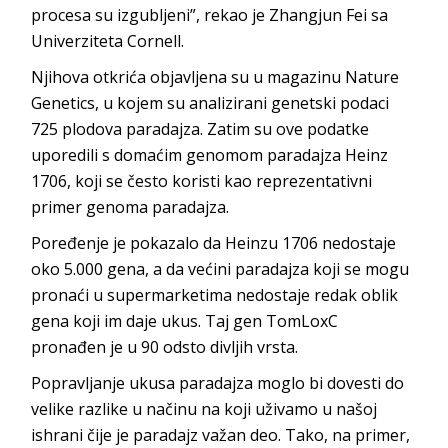
procesa su izgubljeni”, rekao je Zhangjun Fei sa
Univerziteta Cornell.
Njihova otkrića objavljena su u magazinu Nature
Genetics, u kojem su analizirani genetski podaci
725 plodova paradajza. Zatim su ove podatke
uporedili s domaćim genomom paradajza Heinz
1706, koji se često koristi kao reprezentativni
primer genoma paradajza.
Poređenje je pokazalo da Heinzu 1706 nedostaje
oko 5.000 gena, a da većini paradajza koji se mogu
pronaći u supermarketima nedostaje redak oblik
gena koji im daje ukus. Taj gen TomLoxC
pronađen je u 90 odsto divljih vrsta.
Popravljanje ukusa paradajza moglo bi dovesti do
velike razlike u načinu na koji uživamo u našoj
ishrani čije je paradajz važan deo. Tako, na primer,