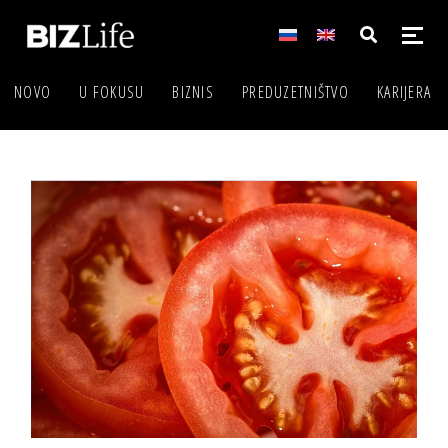
NOVO
U FOKUSU
BIZNIS
PREDUZETNIŠTVO
KARIJERA