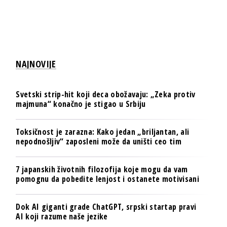
NAJNOVIJE
Svetski strip-hit koji deca obožavaju: „Zeka protiv
majmuna“ konačno je stigao u Srbiju
Toksičnost je zarazna: Kako jedan „briljantan, ali
nepodnošljiv“ zaposleni može da uništi ceo tim
7 japanskih životnih filozofija koje mogu da vam
pomognu da pobedite lenjost i ostanete motivisani
Dok AI giganti grade ChatGPT, srpski startap pravi
AI koji razume naše jezike