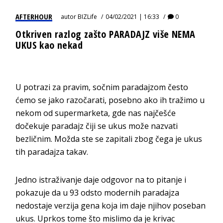
AFTERHOUR
autor
BIZLife
04/02/2021 | 16:33
0
Otkriven razlog zašto PARADAJZ više NEMA
UKUS kao nekad
U potrazi za pravim, sočnim paradajzom često
ćemo se jako razočarati, posebno ako ih tražimo u
nekom od supermarketa, gde nas najčešće
dočekuje paradajz čiji se ukus može nazvati
bezličnim. Možda ste se zapitali zbog čega je ukus
tih paradajza takav.
Jedno istraživanje daje odgovor na to pitanje i
pokazuje da u 93 odsto modernih paradajza
nedostaje verzija gena koja im daje njihov poseban
ukus. Uprkos tome što mislimo da je krivac