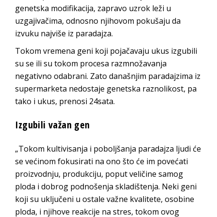
genetska modifikacija, zapravo uzrok leži u
uzgajivačima, odnosno njihovom pokušaju da
izvuku najviše iz paradajza.
Tokom vremena geni koji pojačavaju ukus izgubili
su se ili su tokom procesa razmnožavanja
negativno odabrani. Zato današnjim paradajzima iz
supermarketa nedostaje genetska raznolikost, pa
tako i ukus, prenosi 24sata.
Izgubili važan gen
„Tokom kultivisanja i poboljšanja paradajza ljudi će
se većinom fokusirati na ono što će im povećati
proizvodnju, produkciju, poput veličine samog
ploda i dobrog podnošenja skladištenja. Neki geni
koji su uključeni u ostale važne kvalitete, osobine
ploda, i njihove reakcije na stres, tokom ovog