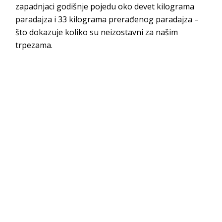
zapadnjaci godišnje pojedu oko devet kilograma
paradajza i 33 kilograma prerađenog paradajza –
što dokazuje koliko su neizostavni za našim
trpezama.