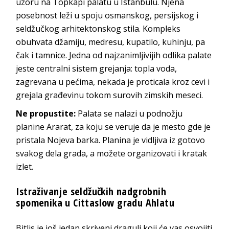
uzoru na Topkapi palatu u Istanbulu. Njena
posebnost leži u spoju osmanskog, persijskog i
seldžučkog arhitektonskog stila. Kompleks
obuhvata džamiju, medresu, kupatilo, kuhinju, pa
čak i tamnice. Jedna od najzanimljivijih odlika palate
jeste centralni sistem grejanja: topla voda,
zagrevana u pećima, nekada je proticala kroz cevi i
grejala građevinu tokom surovih zimskih meseci.
Ne propustite:
Palata se nalazi u podnožju
planine Ararat, za koju se veruje da je mesto gde je
pristala Nojeva barka. Planina je vidljiva iz gotovo
svakog dela grada, a možete organizovati i kratak
izlet.
Istraživanje seldžučkih nadgrobnih
spomenika u Cittaslow gradu Ahlatu
Bitlis je još jedan skriveni dragulj koji će vas osvojiti