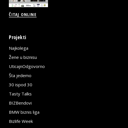
ČITAJ ONLINE
Projekti
Najkolega
Žene u biznisu
UticajnOdgovorno
Šta jedemo
30 ispod 30
Tasty Talks
BIZBendovi
BMW biznis liga
Bizlife Week