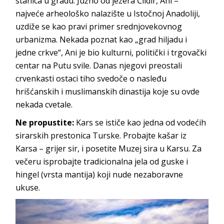
stanica u gradu. Južno od jezera Čildir, Ani –
najveće arheološko nalazište u Istočnoj Anadoliji,
uzdiže se kao pravi primer srednjovekovnog
urbanizma. Nekada poznat kao „grad hiljadu i
jedne crkve“, Ani je bio kulturni, politički i trgovački
centar na Putu svile. Danas njegovi preostali
crvenkasti ostaci tiho svedoče o nasleđu
hrišćanskih i muslimanskih dinastija koje su ovde
nekada cvetale.
Ne propustite:
Kars se ističe kao jedna od vodećih
sirarskih prestonica Turske. Probajte kašar iz
Karsa – grijer sir, i posetite Muzej sira u Karsu. Za
večeru isprobajte tradicionalna jela od guske i
hingel (vrsta mantija) koji nude nezaboravne
ukuse.