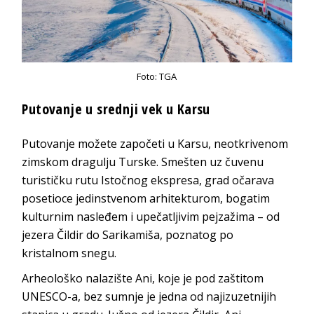
Foto: TGA
Putovanje u srednji vek u Karsu
Putovanje možete započeti u Karsu, neotkrivenom
zimskom dragulju Turske. Smešten uz čuvenu
turističku rutu Istočnog ekspresa, grad očarava
posetioce jedinstvenom arhitekturom, bogatim
kulturnim nasleđem i upečatljivim pejzažima – od
jezera Čildir do Sarikamiša, poznatog po
kristalnom snegu.
Arheološko nalazište Ani, koje je pod zaštitom
UNESCO-a, bez sumnje je jedna od najizuzetnijih