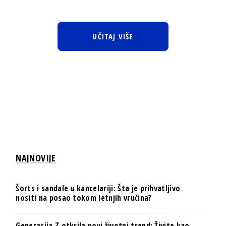
UČITAJ VIŠE
NAJNOVIJE
Šorts i sandale u kancelariji: Šta je prihvatljivo
nositi na posao tokom letnjih vrućina?
Generacija Z otkrila novi životni trend: Živite kao