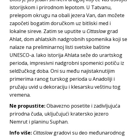
istorijskom i prirodnom lepotom. U Tatvanu,
prelepom okrugu na obali jezera Van, dan možete
započeti bogatim doručkom uz bitliski med i
lokalne sireve. Zatim se uputite u
Cittaslow
grad
Ahlat, dom ahlatskih nadgrobnih spomenika koji se
nalaze na preliminarnoj listi svetske baštine
UNESCO-a. Iako istorija Ahlata seže do urartskog
perioda, impresivni nadgrobni spomenici potiču iz
seldžučkog doba. Oni su među najistaknutijim
primerima ranog turskog perioda u Anadoliji i
pružaju uvid u dekoraciju i klesarsku veštinu tog
vremena.
Ne propustite:
Obavezno posetite i zadivljujuća
prirodna čuda, uključujući kratersko jezero
Nemrut i planinu Suphan.
Info više:
Cittaslow
gradovi su deo međunarodnog