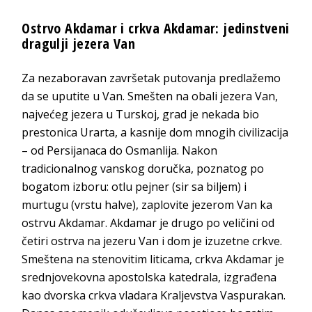
Ostrvo Akdamar i crkva Akdamar: jedinstveni
dragulji jezera Van
Za nezaboravan završetak putovanja predlažemo
da se uputite u Van. Smešten na obali jezera Van,
najvećeg jezera u Turskoj, grad je nekada bio
prestonica Urarta, a kasnije dom mnogih civilizacija
– od Persijanaca do Osmanlija. Nakon
tradicionalnog vanskog doručka, poznatog po
bogatom izboru: otlu pejner (sir sa biljem) i
murtugu (vrstu halve), zaplovite jezerom Van ka
ostrvu Akdamar. Akdamar je drugo po veličini od
četiri ostrva na jezeru Van i dom je izuzetne crkve.
Smeštena na stenovitim liticama, crkva Akdamar je
srednjovekovna apostolska katedrala, izgrađena
kao dvorska crkva vladara Kraljevstva Vaspurakan.