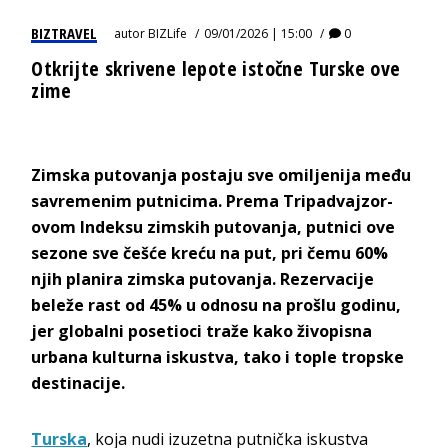
BIZTRAVEL
autor
BIZLife
09/01/2026 | 15:00
0
Otkrijte skrivene lepote istočne Turske ove
zime
Zimska putovanja postaju sve omiljenija među
savremenim putnicima. Prema Tripadvajzor-
ovom Indeksu zimskih putovanja, putnici ove
sezone sve češće kreću na put, pri čemu 60%
njih planira zimska putovanja. Rezervacije
beleže rast od 45% u odnosu na prošlu godinu,
jer globalni posetioci traže kako živopisna
urbana kulturna iskustva, tako i tople tropske
destinacije.
Turska
, koja nudi izuzetna putnička iskustva