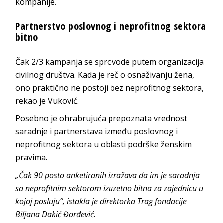
kompanije.
Partnerstvo poslovnog i neprofitnog sektora
bitno
Čak 2/3 kampanja se sprovode putem organizacija
civilnog društva. Kada je reč o osnaživanju žena,
ono praktično ne postoji bez neprofitnog sektora,
rekao je Vuković.
Posebno je ohrabrujuća prepoznata vrednost
saradnje i partnerstava između poslovnog i
neprofitnog sektora u oblasti podrške ženskim
pravima.
„Čak 90 posto anketiranih izražava da im je saradnja
sa neprofitnim sektorom izuzetno bitna za zajednicu u
kojoj posluju“, istakla je direktorka Trag fondacije
Biljana Dakić Đorđević.