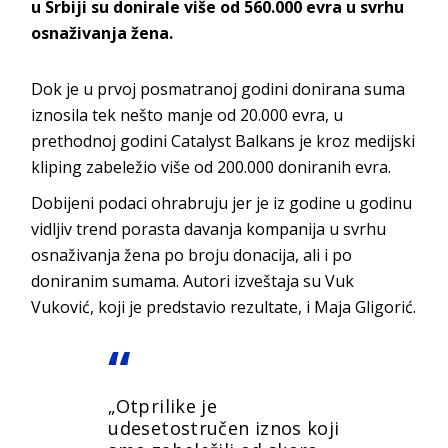
u Srbiji su donirale više od 560.000 evra u svrhu
osnaživanja žena.
Dok je u prvoj posmatranoj godini donirana suma
iznosila tek nešto manje od 20.000 evra, u
prethodnoj godini Catalyst Balkans je kroz medijski
kliping zabeležio više od 200.000 doniranih evra.
Dobijeni podaci ohrabruju jer je iz godine u godinu
vidljiv trend porasta davanja kompanija u svrhu
osnaživanja žena po broju donacija, ali i po
doniranim sumama. Autori izveštaja su Vuk
Vuković, koji je predstavio rezultate, i Maja Gligorić.
„Otprilike je
udesetostručen iznos koji