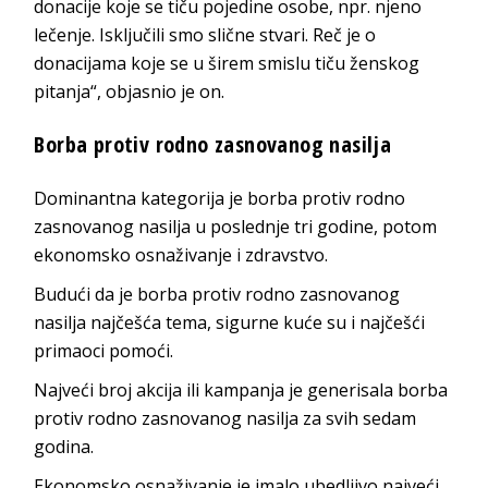
donacije koje se tiču pojedine osobe, npr. njeno
lečenje. Isključili smo slične stvari. Reč je o
donacijama koje se u širem smislu tiču ženskog
pitanja“, objasnio je on.
Borba protiv rodno zasnovanog nasilja
Dominantna kategorija je borba protiv rodno
zasnovanog nasilja u poslednje tri godine, potom
ekonomsko osnaživanje i zdravstvo.
Budući da je borba protiv rodno zasnovanog
nasilja najčešća tema, sigurne kuće su i najčešći
primaoci pomoći.
Najveći broj akcija ili kampanja je generisala borba
protiv rodno zasnovanog nasilja za svih sedam
godina.
Ekonomsko osnaživanje je imalo ubedljivo najveći