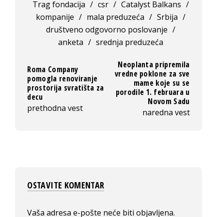
Trag fondacija
/
csr
/
Catalyst Balkans
/
kompanije
/
mala preduzeća
/
Srbija
/
društveno odgovorno poslovanje
/
anketa
/
srednja preduzeća
Neoplanta pripremila
Roma Company
vredne poklone za sve
pomogla renoviranje
mame koje su se
prostorija svratišta za
porodile 1. februara u
decu
Novom Sadu
prethodna vest
naredna vest
OSTAVITE KOMENTAR
Vaša adresa e-pošte neće biti objavljena.