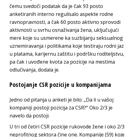
čemu svedoči podatak da je čak 93 posto
anketiranih interno regulisalo aspekte rodne
ravnopravnosti, a čak 60 posto aktivno sprovodi
aktivnosti u svrhu osnaživanja žena, uključujući
mere koje su usmerene ka suzbijanju seksualnog
uznemiravanja i politikama koje testiraju rodni jaz
u platama, karijernu zaštitu i podršku roditeljstvu,
pa čak i uvođene kvota za pozicije na mestima
odlučivanja, dodala je.
Postojanje CSR pozicije u kompanijama
Jedno od pitanja u anketi je bilo: „Da li u vašoj
kompaniji postoji pozicija za CSR?“ Oko 2/3 je
navelo da postoji.
U tri od četiri CSR pozicije rukovode žene i oko 2/3
neprofitnog sektora čine one. Kompanije (59) koje