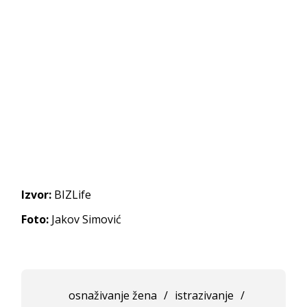
Izvor:
BIZLife
Foto:
Jakov Simović
osnaživanje žena
/
istrazivanje
/