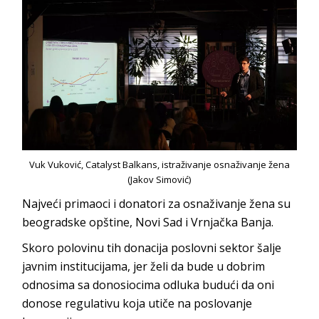
Vuk Vuković, Catalyst Balkans, istraživanje osnaživanje žena
(Jakov Simović)
Najveći primaoci i donatori za osnaživanje žena su
beogradske opštine, Novi Sad i Vrnjačka Banja.
Skoro polovinu tih donacija poslovni sektor šalje
javnim institucijama, jer želi da bude u dobrim
odnosima sa donosiocima odluka budući da oni
donose regulativu koja utiče na poslovanje