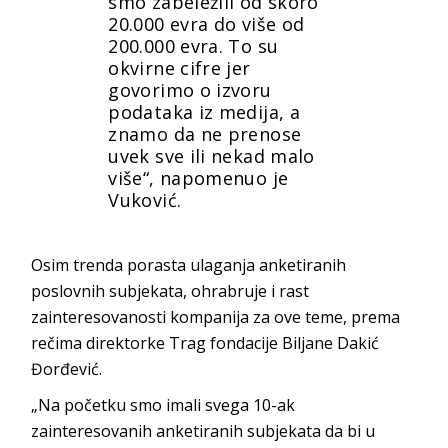
smo zabeležili od skoro
20.000 evra do više od
200.000 evra. To su
okvirne cifre jer
govorimo o izvoru
podataka iz medija, a
znamo da ne prenose
uvek sve ili nekad malo
više“, napomenuo je
Vuković.
Osim trenda porasta ulaganja anketiranih
poslovnih subjekata, ohrabruje i rast
zainteresovanosti kompanija za ove teme, prema
rečima direktorke Trag fondacije Biljane Dakić
Đorđević.
„Na početku smo imali svega 10-ak
zainteresovanih anketiranih subjekata da bi u