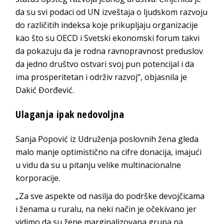
da su svi podaci od UN izveštaja o ljudskom razvoju
do različitih indeksa koje prikupljaju organizacije
kao što su OECD i Svetski ekonomski forum takvi
da pokazuju da je rodna ravnopravnost preduslov
da jedno društvo ostvari svoj pun potencijal i da
ima prosperitetan i održiv razvoj“, objasnila je
Dakić Đorđević.
Ulaganja ipak nedovoljna
Sanja Popović iz Udruženja poslovnih žena gleda
malo manje optimistično na cifre donacija, imajući
u vidu da su u pitanju velike multinacionalne
korporacije.
„Za sve aspekte od nasilja do podrške devojčicama
i ženama u ruralu, na neki način je očekivano jer
vidimo da su žene marginalizovana grupa na