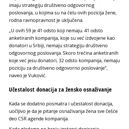
imaju strategiju društveno odgovornog
poslovanja, u kojima su na čelu ovih pozicija žene,
rodna ravnopravnost je uključena.
„U ovih 59 je 41 odsto koji nemaju. 41 odsto
anketiranih kompanija, koje su već izdvojene kao
donatori u Srbiji, nemaju strategiju društveno
odgovornog poslovanja. Skoro trećina anketiranih
koje već jesu donatori, 32 odsto kompanija, nemaju
poziciju za društveno odgovorno poslovanje“,
naveo je Vuković.
Učestalost donacija za žensko osnaživanje
Kada se dodatno posmatra i učestalost donacija,
uočljivo je da je pitanje osnaživanja žena sve češće
deo CSR agende kompanija.
Kada gledamo po broju instanci doniranja,