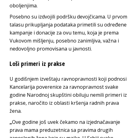
oboljenjima.
Posebno su izdvojili podršku devojčicama. U prvom
talasu prikupljanja podataka primetili su određene
kampanje i donacije za ovu temu, koja je prema
Vukovom mišljenju, posebno zanimljiva, važna i
nedovoljno promovisana u javnosti.
Loši primeri iz prakse
U godišnjem izveštaju ravnopravnosti koji podnosi
Kancelarija poverenice za ravnopravnost svake
godine Narodnoj skupštini obiluju nemili primeri iz
prakse, naročito iz oblasti kršenja radnih prava
žena.
„
Ove godine još uvek čekamo na izjednačavanje
prava mama preduzetnica sa pravima drugih