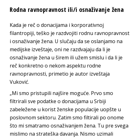
Rodna ravnopravnost ili/i osnaživanje žena
Kada je reč o donacijama i korporativnoj
filantropiji, teško je razdvojiti rodnu ravnopravnost
i osnaživanje žena. U slučaju da se oslanjamo na
medijske izveštaje, oni ne razdvajaju da li je
osnaživanje žena u širem ili užem smislu i da li je
reč konkretno o nekom aspektu rodne
ravnopravnosti, primetio je autor izveštaja
Vuković.
„Mi smo pristupili najšire moguće. Prvo smo
filtrirali sve podatke o donacijama u Srbiji
zabeležene u korist ženske populacije uopšte u
poslovnom sektoru. Zatim smo filtirali po onome
što mi smatramo osnaživanjem žena. Tu pre svega
mislimo na strateška davanja. Nismo uzimali