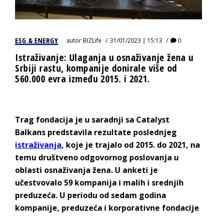
ESG & ENERGY
autor
BIZLife
31/01/2023 | 15:13
0
Istraživanje: Ulaganja u osnaživanje žena u
Srbiji rastu, kompanije donirale više od
560.000 evra između 2015. i 2021.
Trag fondacija je u saradnji sa Catalyst
Balkans predstavila rezultate poslednjeg
istraživanja
, koje je trajalo od 2015. do 2021, na
temu društveno odgovornog poslovanja u
oblasti osnaživanja žena. U anketi je
učestvovalo 59 kompanija i malih i srednjih
preduzeća. U periodu od sedam godina
kompanije, preduzeća i korporativne fondacije