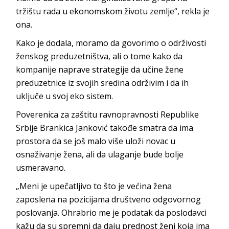
tržištu rada u ekonomskom životu zemlje“, rekla je
ona.
Kako je dodala, moramo da govorimo o održivosti
ženskog preduzetništva, ali o tome kako da
kompanije naprave strategije da učine žene
preduzetnice iz svojih sredina održivim i da ih
uključe u svoj eko sistem.
Poverenica za zaštitu ravnopravnosti Republike
Srbije Brankica Janković takođe smatra da ima
prostora da se još malo više uloži novac u
osnaživanje žena, ali da ulaganje bude bolje
usmeravano.
„Meni je upečatljivo to što je većina žena
zaposlena na pozicijama društveno odgovornog
poslovanja. Ohrabrio me je podatak da poslodavci
kažu da su spremni da daju prednost ženi koja ima