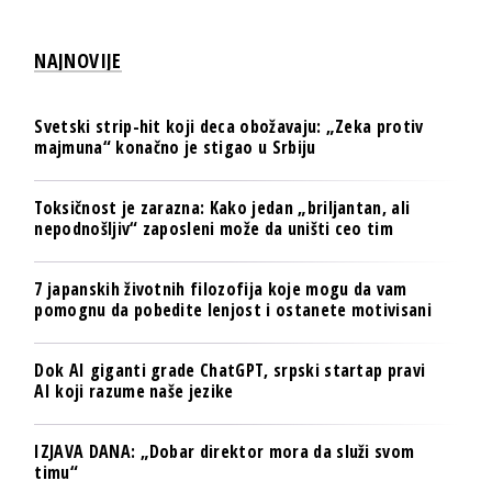
NAJNOVIJE
Svetski strip-hit koji deca obožavaju: „Zeka protiv
majmuna“ konačno je stigao u Srbiju
Toksičnost je zarazna: Kako jedan „briljantan, ali
nepodnošljiv“ zaposleni može da uništi ceo tim
7 japanskih životnih filozofija koje mogu da vam
pomognu da pobedite lenjost i ostanete motivisani
Dok AI giganti grade ChatGPT, srpski startap pravi
AI koji razume naše jezike
IZJAVA DANA: „Dobar direktor mora da služi svom
timu“