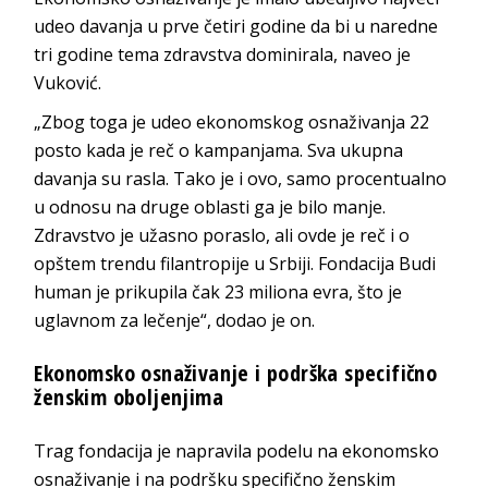
udeo davanja u prve četiri godine da bi u naredne
tri godine tema zdravstva dominirala, naveo je
Vuković.
„Zbog toga je udeo ekonomskog osnaživanja 22
posto kada je reč o kampanjama. Sva ukupna
davanja su rasla. Tako je i ovo, samo procentualno
u odnosu na druge oblasti ga je bilo manje.
Zdravstvo je užasno poraslo, ali ovde je reč i o
opštem trendu filantropije u Srbiji. Fondacija Budi
human je prikupila čak 23 miliona evra, što je
uglavnom za lečenje“, dodao je on.
Ekonomsko osnaživanje i podrška specifično
ženskim oboljenjima
Trag fondacija je napravila podelu na ekonomsko
osnaživanje i na podršku specifično ženskim