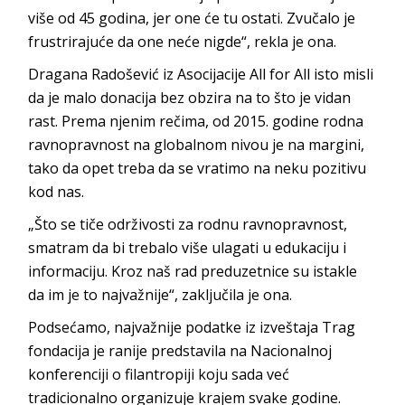
više od 45 godina, jer one će tu ostati. Zvučalo je
frustrirajuće da one neće nigde“, rekla je ona.
Dragana Radošević iz Asocijacije All for All isto misli
da je malo donacija bez obzira na to što je vidan
rast. Prema njenim rečima, od 2015. godine rodna
ravnopravnost na globalnom nivou je na margini,
tako da opet treba da se vratimo na neku pozitivu
kod nas.
„Što se tiče održivosti za rodnu ravnopravnost,
smatram da bi trebalo više ulagati u edukaciju i
informaciju. Kroz naš rad preduzetnice su istakle
da im je to najvažnije“, zaključila je ona.
Podsećamo, najvažnije podatke iz izveštaja Trag
fondacija je ranije predstavila na Nacionalnoj
konferenciji o filantropiji koju sada već
tradicionalno organizuje krajem svake godine.