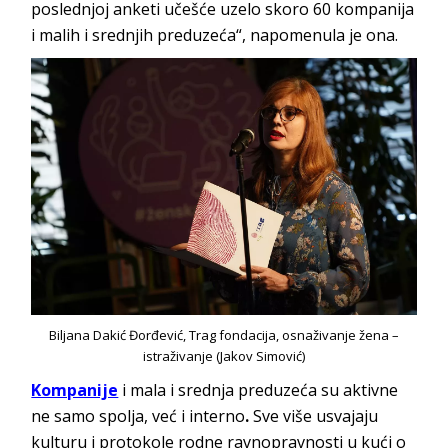
poslednjoj anketi učešće uzelo skoro 60 kompanija
i malih i srednjih preduzeća“, napomenula je ona.
Biljana Dakić Đorđević, Trag fondacija, osnaživanje žena –
istraživanje (Jakov Simović)
Kompanije
i mala i srednja preduzeća su aktivne
ne samo spolja, već i interno
.
Sve više usvajaju
kulturu i protokole rodne ravnopravnosti u kući o