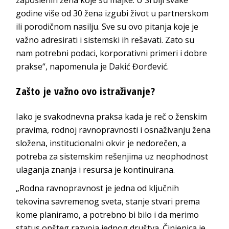
zaposlenih žena koje su majke. U Srbiji svake
godine više od 30 žena izgubi život u partnerskom
ili porodičnom nasilju. Sve su ovo pitanja koje je
važno adresirati i sistemski ih rešavati. Zato su
nam potrebni podaci, korporativni primeri i dobre
prakse“, napomenula je Dakić Đorđević.
Zašto je važno ovo istraživanje?
Iako je svakodnevna praksa kada je reč o ženskim
pravima, rodnoj ravnopravnosti i osnaživanju žena
složena, institucionalni okvir je nedorečen, a
potreba za sistemskim rešenjima uz neophodnost
ulaganja znanja i resursa je kontinuirana.
„Rodna ravnopravnost je jedna od ključnih
tekovina savremenog sveta, stanje stvari prema
kome planiramo, a potrebno bi bilo i da merimo
status opšteg razvoja jednog društva. Činjenica je