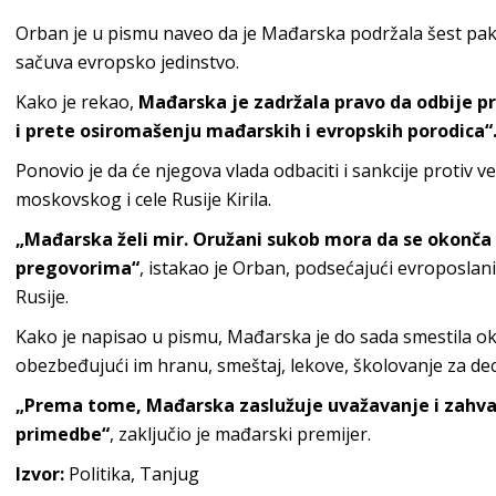
Orban je u pismu naveo da je Mađarska podržala šest paket
sačuva evropsko jedinstvo.
Kako je rekao,
Mađarska je zadržala pravo da odbije p
i prete osiromašenju mađarskih i evropskih porodica“
Ponovio je da će njegova vlada odbaciti i sankcije protiv ve
moskovskog i cele Rusije Kirila.
„Mađarska želi mir. Oružani sukob mora da se okonča i
pregovorima“
, istakao je Orban, podsećajući evroposlan
Rusije.
Kako je napisao u pismu, Mađarska je do sada smestila oko
obezbeđujući im hranu, smeštaj, lekove, školovanje za dec
„Prema tome, Mađarska zaslužuje uvažavanje i zahval
primedbe“
, zaključio je mađarski premijer.
Izvor:
Politika, Tanjug