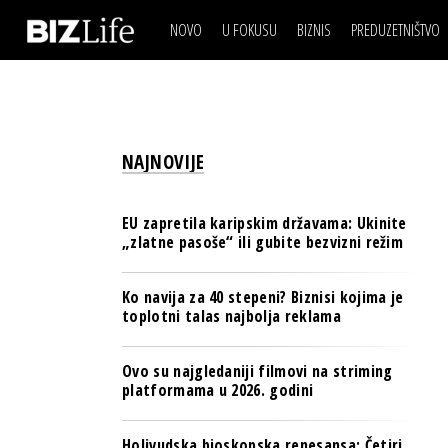
NOVO
U FOKUSU
BIZNIS
PREDUZETNIŠTVO
IZJAVA DANA
BIZNIS SCENA
VIDEO
REAL ESTATE
IZJAVA DANA
BIZNIS SCENA
BREND I KOMUNIKACI
VIDEO
REAL ESTATE
ESG & ENERGY
NAJNOVIJE
BREND I KOMUNIKACI
BANKE
ESG & ENERGY
OSIGURANJE
EU zapretila karipskim državama: Ukinite
BANKE
„zlatne pasoše“ ili gubite bezvizni režim
TECH I AI
OSIGURANJE
BIZNIS & SPORT
Ko navija za 40 stepeni? Biznisi kojima je
TECH I AI
toplotni talas najbolja reklama
PULS REGIONA
BIZNIS & SPORT
NOVO NA RAFU
Ovo su najgledaniji filmovi na striming
PULS REGIONA
platformama u 2026. godini
NOVO NA RAFU
Holivudska bioskopska renesansa: Četiri