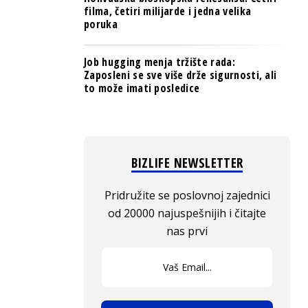
filma, četiri milijarde i jedna velika
poruka
Job hugging menja tržište rada:
Zaposleni se sve više drže sigurnosti, ali
to može imati posledice
BIZLIFE NEWSLETTER
Pridružite se poslovnoj zajednici
od 20000 najuspešnijih i čitajte
nas prvi