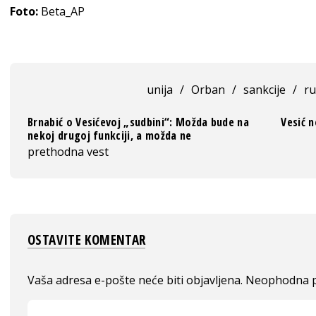
Foto:
Beta_AP
unija
/
Orban
/
sankcije
/
ru
Brnabić o Vesićevoj „sudbini“: Možda bude na
Vesić n
nekoj drugoj funkciji, a možda ne
prethodna vest
OSTAVITE KOMENTAR
Vaša adresa e-pošte neće biti objavljena.
Neophodna p