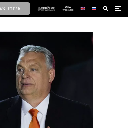
WSLETTER
E/SCHOOL
E/SCHOOL
A
A