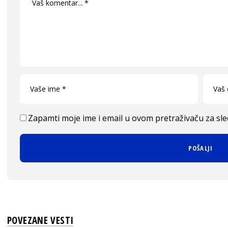
Zapamti moje ime i email u ovom pretraživaču za sl
POVEZANE VESTI