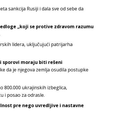
a sankcija Rusiji i dala sve od sebe da
redloge „koji se protive zdravom razumu
.
rskih lidera, uključujući patrijarha
 sporovi moraju biti rešeni
ike da je njegova zemlja osudila postupke
 800.000 ukrajinskih izbeglica,
u i posao za odrasle.
nost pre nego uvredljive i nastavne