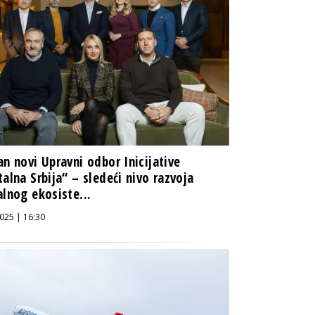
an novi Upravni odbor Inicijative
talna Srbija“ – sledeći nivo razvoja
alnog ekosiste...
025 | 16:30