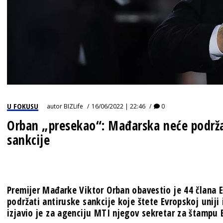
U FOKUSU
autor
BIZLife
16/06/2022 | 22:46
0
Orban „presekao“: Mađarska neće podr
sankcije
Premijer Mađarke Viktor Orban obavestio je 44 člana 
podržati antiruske sankcije koje štete Evropskoj uniji
izjavio je za agenciju MTI njegov sekretar za štampu 