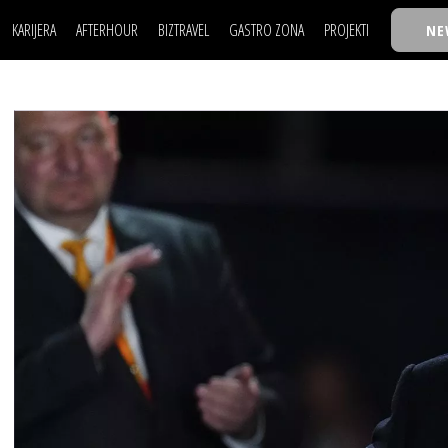
KARIJERA
AFTERHOUR
BIZTRAVEL
GASTRO ZONA
PROJEKTI
NE
POSAO
FILM I SCENA
NAJKOLEGA
LJUDI (HR)
KNJIGE
TASTY TALKS
POSAO
FILM I SCENA
NAJKOLEGA
JE
MOJ UGAO
AUTO SVET
30 ISPOD 30
LJUDI (HR)
KNJIGE
TASTY TALKS
USAVRŠAVANJE
STIL
BACK TO OFFIC
JE
MOJ UGAO
AUTO SVET
30 ISPOD 30
KNOW-HOW
WELLBEING
BIZBENDOVI
USAVRŠAVANJE
STIL
BACK TO OFFIC
BIZKOLEGIJUM
KNOW-HOW
WELLBEING
BIZBENDOVI
BMW BIZNIS LIG
BIZKOLEGIJUM
BIZLIFE WEEK
BMW BIZNIS LIG
IZJAVA GODINE
BIZLIFE WEEK
IZJAVA GODINE