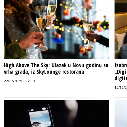
High Above The Sky: Ulazak u Novu godinu sa
Izabr
vrha grada, iz SkyLounge restorana
„Digi
digit
22/12/2025 | 12:30
15/12/2