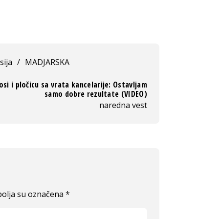
sija
/
MADJARSKA
osi i pločicu sa vrata kancelarije: Ostavljam
samo dobre rezultate (VIDEO)
naredna vest
olja su označena
*