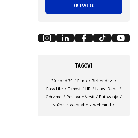
PRIJAVI SE
TAGOVI
30 Ispod 30
Bitno
Bizbendovi
Easy Life
Filmovi
HR
Izjava Dana
Odrzime
Poslovne Vesti
Putovanja
Važno
Wannabe
Webmind