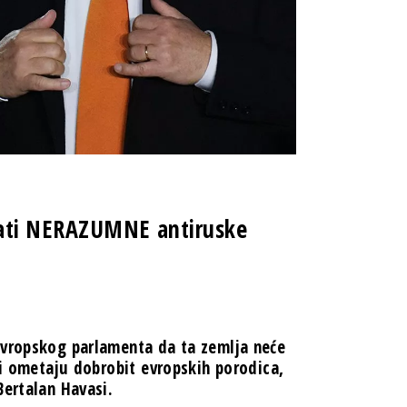
žati NERAZUMNE antiruske
Evropskog parlamenta da ta zemlja neće
 i ometaju dobrobit evropskih porodica,
Bertalan Havasi.