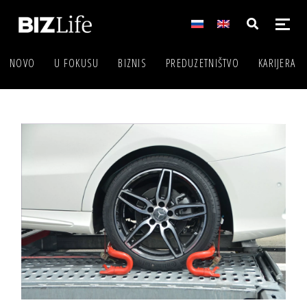
NOVO
U FOKUSU
BIZNIS
PREDUZETNIŠTVO
KARIJERA