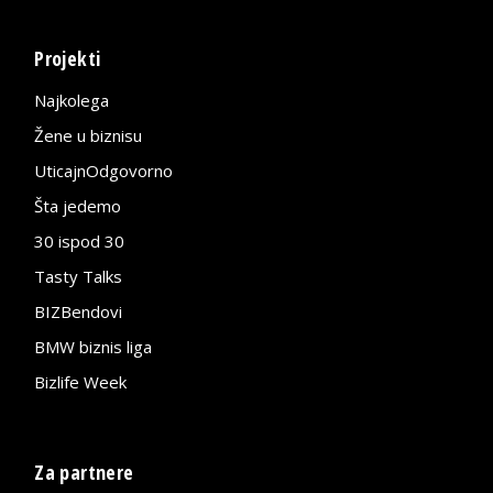
Projekti
Najkolega
Žene u biznisu
UticajnOdgovorno
Šta jedemo
30 ispod 30
Tasty Talks
BIZBendovi
BMW biznis liga
Bizlife Week
Za partnere