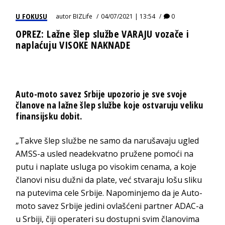
U FOKUSU
autor
BIZLife
04/07/2021 | 13:54
0
OPREZ: Lažne šlep službe VARAJU vozače i
naplaćuju VISOKE NAKNADE
Auto-moto savez Srbije upozorio je sve svoje
članove na lažne šlep službe koje ostvaruju veliku
finansijsku dobit.
„Takve šlep službe ne samo da narušavaju ugled
AMSS-a usled neadekvatno pružene pomoći na
putu i naplate usluga po visokim cenama, a koje
članovi nisu dužni da plate, već stvaraju lošu sliku
na putevima cele Srbije. Napominjemo da je Auto-
moto savez Srbije jedini ovlašćeni partner ADAC-a
u Srbiji, čiji operateri su dostupni svim članovima