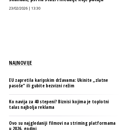
23/02/2026 | 13:30
NAJNOVIJE
EU zapretila karipskim državama: Ukinite „zlatne
pasoše“ ili gubite bezvizni režim
Ko navija za 40 stepeni? Biznisi kojima je toplotni
talas najbolja reklama
Ovo su najgledaniji filmovi na striming platformama
u 2026. godini