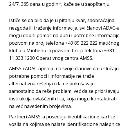
24/7, 365 dana u godini“, kaže se u saopštenju.
Ističe se da bilo da je u pitanju kvar, saobraćajna
nezgoda ili traženje informacija, svi članovi ADAC-a
mogu dobiti pomoć na putu i potrebne informacije
pozivom na broj telefona +49 89 222 222 matičnog
kluba u Minhenu ili pozivom broja telefona +381
11 333 1200 Operativnog centra AMSS.
AMSS i ADAC apeluju na svoje članove da u slučaju
potrebne pomoći i informacije ne traže
alternativna rešenja i da ne pokušavaju
samostalno da reše problem, već da se pridržavaju
instrukcija ovlašćenih lica, koja mogu kontaktirati
na već navedenim brojevima.
Partneri AMSS-a poseduju identifikacione kartice i
vozila na kojima se nalaze identifikacione nalepnice