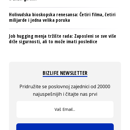
Holivudska bioskopska renesansa: Četiri filma, četiri
milijarde i jedna velika poruka
Job hugging menja tržište rada: Zaposleni se sve više
drže sigurnosti, ali to može imati posledice
BIZLIFE NEWSLETTER
Pridružite se poslovnoj zajednici od 20000
najuspešnijih i čitajte nas prvi