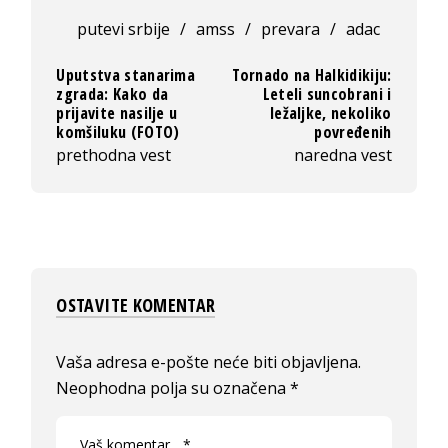
putevi srbije
/
amss
/
prevara
/
adac
Uputstva stanarima
Tornado na Halkidikiju:
zgrada: Kako da
Leteli suncobrani i
prijavite nasilje u
ležaljke, nekoliko
komšiluku (FOTO)
povređenih
prethodna vest
naredna vest
OSTAVITE KOMENTAR
Vaša adresa e-pošte neće biti objavljena.
Neophodna polja su označena
*