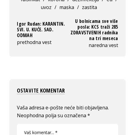
uvoz
/
maska
/
zastita
U bolnicama sve više
Igor Rudan: KARANTIN.
posla: KCS traži 285
SVI. U. KUĆE. SAD.
ZDRAVSTVENIH radnika
ODMAH
na tri meseca
prethodna vest
naredna vest
OSTAVITE KOMENTAR
Vaša adresa e-pošte neće biti objavljena.
Neophodna polja su označena
*