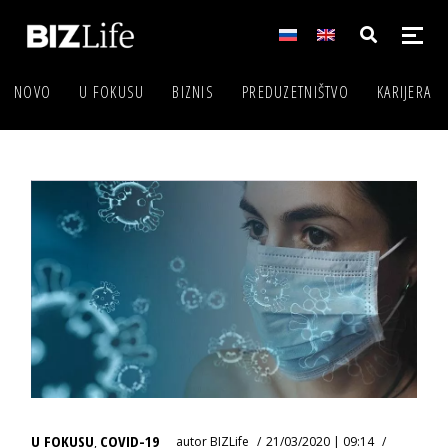
NOVO
U FOKUSU
BIZNIS
PREDUZETNIŠTVO
KARIJERA
U FOKUSU
COVID-19
autor
BIZLife
21/03/2020 | 09:14
,