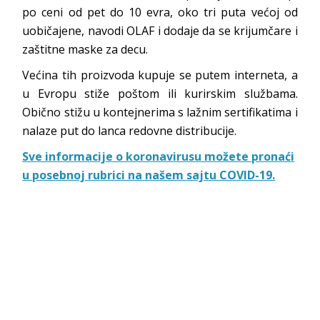
po ceni od pet do 10 evra, oko tri puta većoj od
uobičajene, navodi OLAF i dodaje da se krijumčare i
zaštitne maske za decu.
Većina tih proizvoda kupuje se putem interneta, a
u Evropu stiže poštom ili kurirskim službama.
Obično stižu u kontejnerima s lažnim sertifikatima i
nalaze put do lanca redovne distribucije.
Sve informacije o koronavirusu možete pronaći
u posebnoj rubrici na našem sajtu COVID-19.