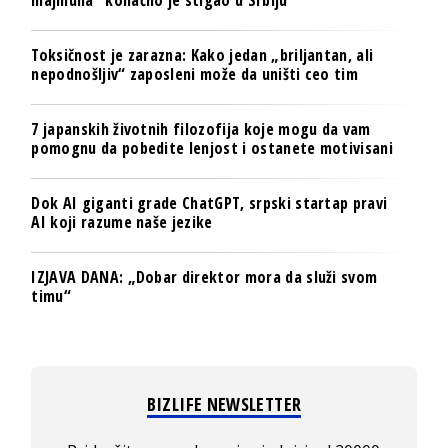
Toksičnost je zarazna: Kako jedan „briljantan, ali
nepodnošljiv“ zaposleni može da uništi ceo tim
7 japanskih životnih filozofija koje mogu da vam
pomognu da pobedite lenjost i ostanete motivisani
Dok AI giganti grade ChatGPT, srpski startap pravi
AI koji razume naše jezike
IZJAVA DANA: „Dobar direktor mora da služi svom
timu“
BIZLIFE NEWSLETTER