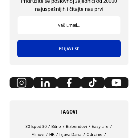
Pridružite se poslovnoj zajednici od 20000
najuspešnijih i čitajte nas prvi
PRIJAVI SE
TAGOVI
30 Ispod 30
Bitno
Bizbendovi
Easy Life
Filmovi
HR
Izjava Dana
Odrzime