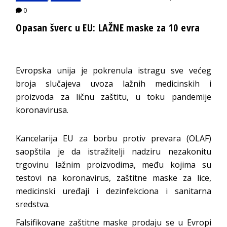
0
Opasan šverc u EU: LAŽNE maske za 10 evra
Evropska unija je pokrenula istragu sve većeg
broja slučajeva uvoza lažnih medicinskih i
proizvoda za ličnu zaštitu, u toku pandemije
koronavirusa.
Kancelarija EU za borbu protiv prevara (OLAF)
saopštila je da istražitelji nadziru nezakonitu
trgovinu lažnim proizvodima, među kojima su
testovi na koronavirus, zaštitne maske za lice,
medicinski uređaji i dezinfekciona i sanitarna
sredstva.
Falsifikovane zaštitne maske prodaju se u Evropi