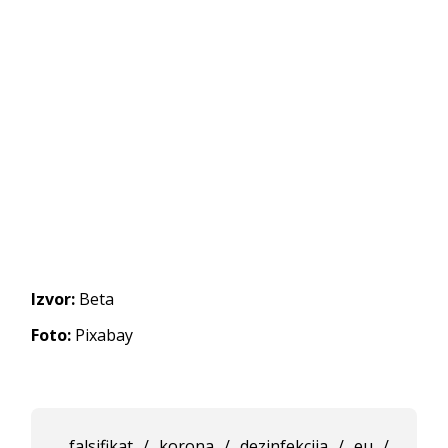
Izvor:
Beta
Foto:
Pixabay
falsifikat
/
korona
/
dezinfekcija
/
eu
/