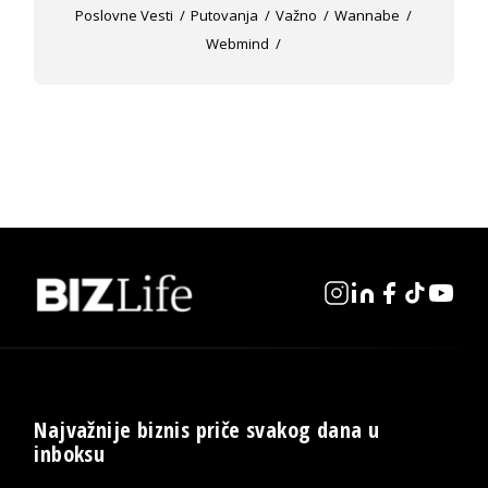
Poslovne Vesti
Putovanja
Važno
Wannabe
Webmind
Najvažnije biznis priče svakog dana u
inboksu