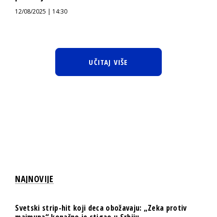
12/08/2025 | 14:30
UČITAJ VIŠE
NAJNOVIJE
Svetski strip-hit koji deca obožavaju: „Zeka protiv
majmuna“ konačno je stigao u Srbiju