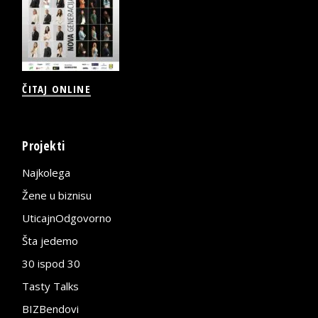
ČITAJ ONLINE
Projekti
Najkolega
Žene u biznisu
UticajnOdgovorno
Šta jedemo
30 ispod 30
Tasty Talks
BIZBendovi