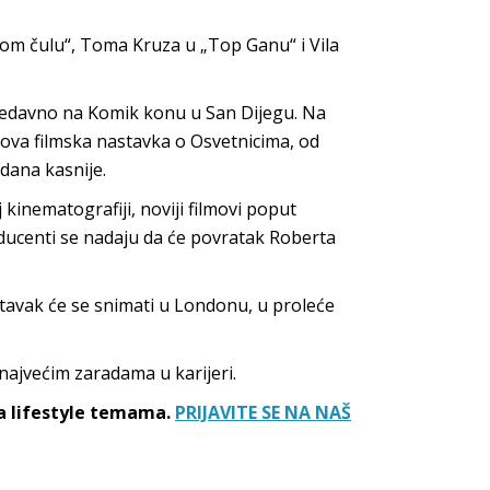
om čulu“, Toma Kruza u „Top Ganu“ i Vila
nedavno na Komik konu u San Dijegu. Na
nova filmska nastavka o Osvetnicima, od
 dana kasnije.
kinematografiji, noviji filmovi poput
ducenti se nadaju da će povratak Roberta
tavak će se snimati u Londonu, u proleće
najvećim zaradama u karijeri.
sa lifestyle temama.
PRIJAVITE SE NA NAŠ