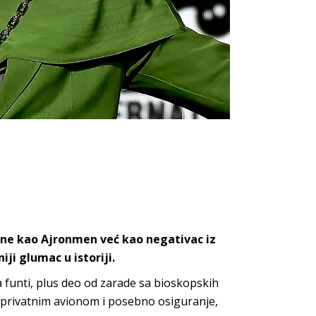
i ne kao Ajronmen već kao negativac iz
ji glumac u istoriji.
 funti, plus deo od zarade sa bioskopskih
e privatnim avionom i posebno osiguranje,