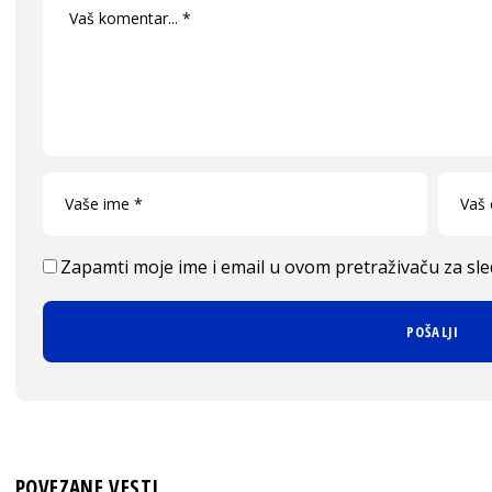
Zapamti moje ime i email u ovom pretraživaču za sl
POVEZANE VESTI