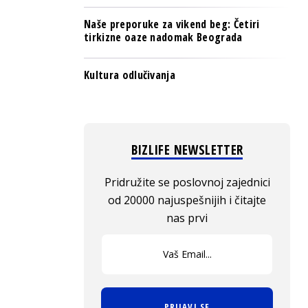
Naše preporuke za vikend beg: Četiri
tirkizne oaze nadomak Beograda
Kultura odlučivanja
BIZLIFE NEWSLETTER
Pridružite se poslovnoj zajednici
od 20000 najuspešnijih i čitajte
nas prvi
PRIJAVI SE