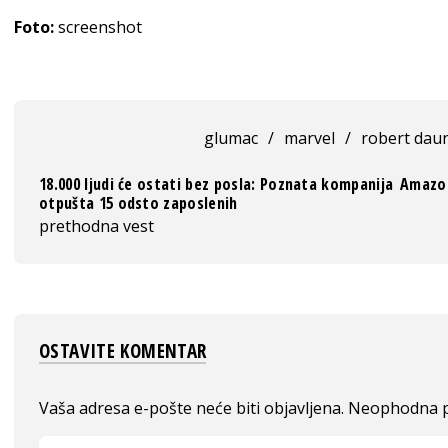
Foto:
screenshot
glumac
/
marvel
/
robert daun
18.000 ljudi će ostati bez posla: Poznata kompanija
Amazon 
otpušta 15 odsto zaposlenih
prethodna vest
OSTAVITE KOMENTAR
Vaša adresa e-pošte neće biti objavljena.
Neophodna p