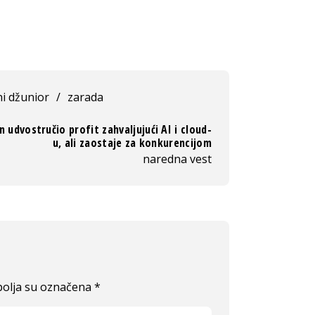
i džunior
/
zarada
udvostručio profit zahvaljujući AI i cloud-
u, ali zaostaje za konkurencijom
naredna vest
olja su označena
*