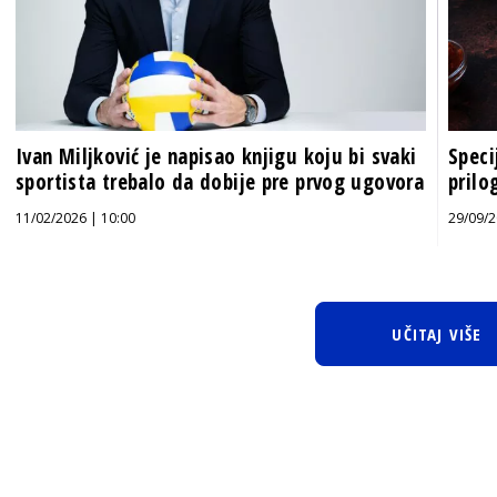
Ivan Miljković je napisao knjigu koju bi svaki
Speci
sportista trebalo da dobije pre prvog ugovora
prilo
11/02/2026 | 10:00
29/09/2
UČITAJ VIŠE