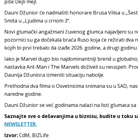
piše Dejli mejl.
Dauni Džunior će nadmašiti honorare Brusa Vilisa u „Šest
Smita u „Ljudima u crnom 3“.
Novi glumački angažmani čuvenog glumca najavljeni su 
pozornici su ga dočekala braća Ruso koja će režirati dva 
kojih bi prvi trebalo da izađe 2026. godine, a drugi godinu
Iako je Marvel dugo bio najdominantniji brend u globalnoj 
nastavka Ant-Man i The Marvels doživeli su neuspeh. Pro
Daunija Džuniora izmeniti situaciju nabolje.
Prethodna dva filma o Osvetnicima snimana su u SAD, nas
naredne godine.
Dauni Džunior se već godinama nalazi na listi glumaca sa 
Saznajte sve o dešavanjima u biznisu, budite u toku 
NEWSLETTER.
Izvor:
CdM, BIZLife