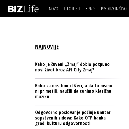
NOVO
U FOKUSU
BIZNIS
PREDUZETNIŠTVO
IZJAVA DANA
BIZNIS SCENA
VIDEO
REAL ESTATE
IZJAVA DANA
BIZNIS SCENA
BREND I KOMUNIKACI
VIDEO
REAL ESTATE
ESG & ENERGY
NAJNOVIJE
BREND I KOMUNIKACI
BANKE
ESG & ENERGY
OSIGURANJE
Kako je čuveni „Zmaj“ dobio potpuno
BANKE
novi život kroz AFI City Zmaj?
TECH I AI
OSIGURANJE
BIZNIS & SPORT
Kako su nas Tom i Džeri, a da to nismo
TECH I AI
ni primetili, naučili da cenimo klasičnu
PULS REGIONA
muziku
BIZNIS & SPORT
NOVO NA RAFU
PULS REGIONA
Odgovorno poslovanje počinje unutar
sopstvenih zidova: Kako OTP banka
NOVO NA RAFU
gradi kulturu odgovornosti