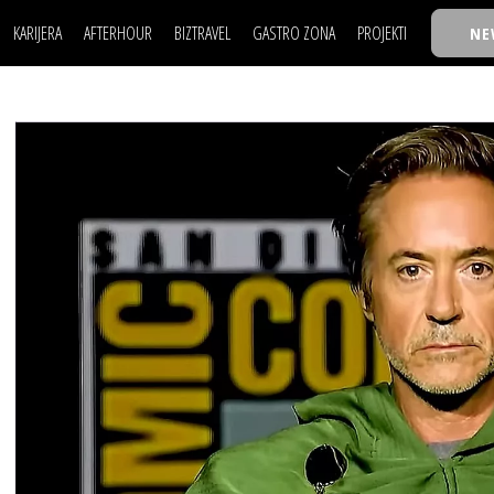
KARIJERA
AFTERHOUR
BIZTRAVEL
GASTRO ZONA
PROJEKTI
NE
POSAO
FILM I SCENA
NAJKOLEGA
LJUDI (HR)
KNJIGE
TASTY TALKS
POSAO
FILM I SCENA
NAJKOLEGA
JE
MOJ UGAO
AUTO SVET
30 ISPOD 30
LJUDI (HR)
KNJIGE
TASTY TALKS
USAVRŠAVANJE
STIL
BACK TO OFFICE/SCHOOL
JE
MOJ UGAO
AUTO SVET
30 ISPOD 30
KNOW-HOW
WELLBEING
BIZBENDOVI
USAVRŠAVANJE
STIL
BACK TO OFFICE/SCHOOL
BIZKOLEGIJUM
KNOW-HOW
WELLBEING
BIZBENDOVI
BMW BIZNIS LIGA
BIZKOLEGIJUM
BIZLIFE WEEK
BMW BIZNIS LIGA
IZJAVA GODINE
BIZLIFE WEEK
IZJAVA GODINE