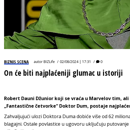
BIZNIS SCENA
autor
BIZLife
02/08/2024 | 17:31
0
On će biti najplaćeniji glumac u istoriji
Robert Dauni Džunior koji se vraća u Marvelov tim, al
„Fantastične četvorke“ Doktor Dum, postaje najplaćeni
Zahvaljujući ulozi Doktora Duma dobiće više od 62 miliona
blagajni. Ostale povlastice u ugovoru uključuju putovanj