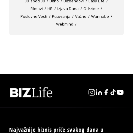
30 Ispod 30
Bitno
Bizbendovi
Easy Life
Filmovi
HR
Izjava Dana
Odrzime
Poslovne Vesti
Putovanja
Važno
Wannabe
Webmind
Najvažnije biznis priče svakog dana u