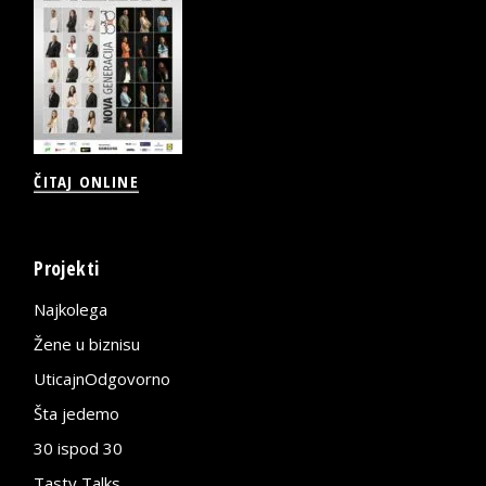
ČITAJ ONLINE
Projekti
Najkolega
Žene u biznisu
UticajnOdgovorno
Šta jedemo
30 ispod 30
Tasty Talks