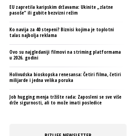
EU zapretila karipskim državama: Ukinite „zlatne
pasoše“ ili gubite bezvizni režim
Ko navija za 40 stepeni? Biznisi kojima je toplotni
talas najbolja reklama
Ovo su najgledaniji filmovi na striming platformama
u 2026. godini
Holivudska bioskopska renesansa: Četiri filma, četiri
milijarde i jedna velika poruka
Job hugging menja tržište rada: Zaposleni se sve više
drže sigurnosti, ali to može imati posledice
BIZLIFE NEWSLETTER