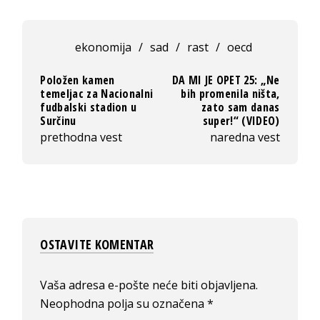
ekonomija
/
sad
/
rast
/
oecd
Položen kamen
DA MI JE OPET 25: „Ne
temeljac za Nacionalni
bih promenila ništa,
fudbalski stadion u
zato sam danas
Surčinu
super!“ (VIDEO)
prethodna vest
naredna vest
OSTAVITE KOMENTAR
Vaša adresa e-pošte neće biti objavljena.
Neophodna polja su označena
*