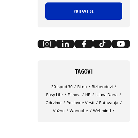
PRIJAVI SE
TAGOVI
30 Ispod 30
Bitno
Bizbendovi
Easy Life
Filmovi
HR
Izjava Dana
Odrzime
Poslovne Vesti
Putovanja
Važno
Wannabe
Webmind