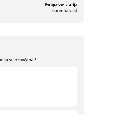
Evropa sve starija
naredna vest
olja su označena
*