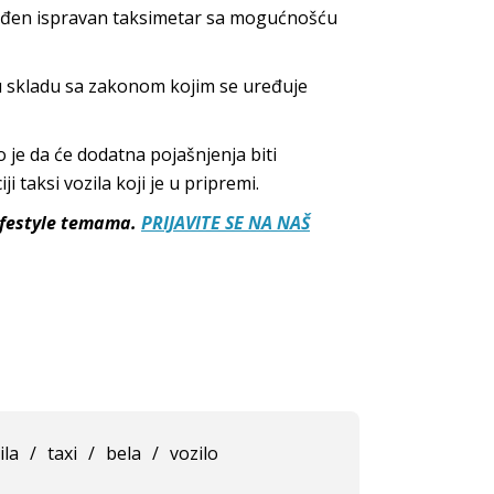
rađen ispravan taksimetar sa mogućnošću
u skladu sa zakonom kojim se uređuje
 je da će dodatna pojašnjenja biti
i taksi vozila koji je u pripremi.
lifestyle temama.
PRIJAVITE SE NA NAŠ
ila
/
taxi
/
bela
/
vozilo