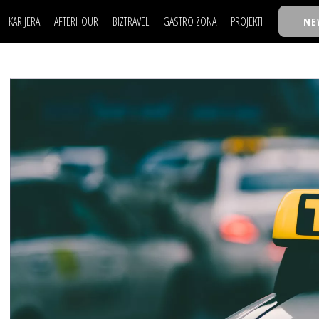
KARIJERA
AFTERHOUR
BIZTRAVEL
GASTRO ZONA
PROJEKTI
NE
POSAO
FILM I SCENA
NAJKOLEGA
LJUDI (HR)
KNJIGE
TASTY TALKS
POSAO
FILM I SCENA
NAJKOLEGA
JE
MOJ UGAO
AUTO SVET
30 ISPOD 30
LJUDI (HR)
KNJIGE
TASTY TALKS
USAVRŠAVANJE
STIL
BACK TO OFFIC
JE
MOJ UGAO
AUTO SVET
30 ISPOD 30
KNOW-HOW
WELLBEING
BIZBENDOVI
USAVRŠAVANJE
STIL
BACK TO OFFIC
BIZKOLEGIJUM
KNOW-HOW
WELLBEING
BIZBENDOVI
BMW BIZNIS LIG
BIZKOLEGIJUM
BIZLIFE WEEK
BMW BIZNIS LIG
IZJAVA GODINE
BIZLIFE WEEK
IZJAVA GODINE