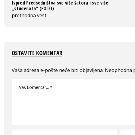
Ispred Predsedništva sve više šatora i sve više
„studenata“ (FOTO)
prethodna vest
OSTAVITE KOMENTAR
Vaša adresa e-pošte neće biti objavljena.
Neophodna p