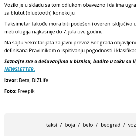
Vozilo je u skladu sa tom odlukom obavezno i da ima ug
za blutut (bluetooth) konekciju.
Taksimetar takođe mora biti podešen i overen isključivo 
metrologija najkasnije do 7. jula ove godine.
Na sajtu Sekretarijata za javni prevoz Beograda objavljeno
definisana Pravilnikom o ispitivanju pogodnosti i klasifikacij
Saznajte sve o dešavanjima u biznisu, budite u toku sa 
NEWSLETTER.
Izvor:
Beta, BIZLife
Foto:
Freepik
taksi
/
boja
/
belo
/
beograd
/
voz