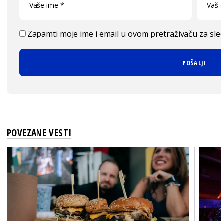
Zapamti moje ime i email u ovom pretraživaču za sl
POVEZANE VESTI