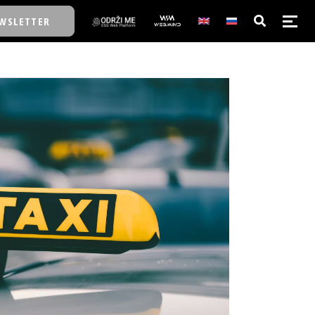
WSLETTER
E/SCHOOL
E/SCHOOL
A
A