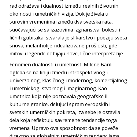
rad odražava i dualnost između realnih životnih
okolnosti i umetničkih vizija. Dok je živela u
surovim vremenima između dva svetska rata,
suočavajući se sa izazovima izgnanstva, bolesti i
ličnih gubitaka, stvarala je slikarstvo i poeziju sveta
snova, melanholije i idealizovane prošlosti, gde
mitovi i legende dobijaju nove, lične interpretacije.
Fenomen dualnosti u umetnosti Milene Barili
ogleda se na liniji između introspektivnog i
univerzalnog, klasičnog i modernog, komercijalnog
i umetničkog, stvarnog i imaginarnog. Kao
umetnica koja nije poznavala geografske ili
kulturne granice, delujući spram evropskih i
svetskih umetničkih pokreta, iza sebe je ostavila
dela koja reflektuju savremene tendencije toga
vremena. Upravo ova sposobnost da se poveže
direktno sa globalnim umetničkim tendencijama,