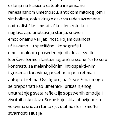
oslanja na klasičnu estetiku inspirisanu
renesansnom umetnošću, antičkom mitologijom i
simbolima, dok s druge otkriva tada savremene
nadrealističke i metafizičke elemente koji
naglašavaju unutrašnja stanja, snove i
emocionalnu varijabilnost. Pojam dualnosti
učitavamo i u specifičnoj ikonografiji i
emocionalnom prosedeu njenih dela – svetle,
lepršave forme i fantazmagorične scene često su u
kontrastu sa melanholičnim, introspektivnim
figurama i tonovima, posebno u portretima i
autoportretima. Ove figure, najčešće žena, mogu
se prepoznati kao umetnički prikaz njenog
unutrašnjeg sveta refleksije sopstvenih emocija i
životnih iskustava. Scene koje slika obavijene su
velovima snova i fantazije, u atmosferi između
stvarnosti i iluzije.