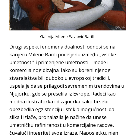
Galerija Milene Pavlović Barilli
Drugi aspekt fenomena dualnosti odnosi se na
karijeru Milene Barili podeljenu između „visoke
umetnosti” i primenjene umetnosti – mode i
komercijalnog dizajna. Iako su koreni njenog
stvaralaštva bili duboko u evropskoj tradiciji,
uspela je da se prilagodi savremenim trendovima u
Njujorku, gde se preselila iz Evrope. Radeći kao
modna ilustratorka i dizajnerka kako bi sebi
obezbedila egzistenciju i stekla mogućnosti da
slika i izlaže, pronalazila je načine da unese
umetničku rafiniranost u komercijalne radove,
čuvajući integritet svog izraza. Naposletku, njen