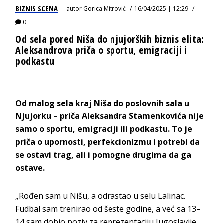
BIZNIS SCENA
autor
Gorica Mitrović
16/04/2025 | 12:29
0
Od sela pored Niša do njujorških biznis elita:
Aleksandrova priča o sportu, emigraciji i
podkastu
Od malog sela kraj Niša do poslovnih sala u
Njujorku – priča Aleksandra Stamenkovića nije
samo o sportu, emigraciji ili podkastu. To je
priča o upornosti, perfekcionizmu i potrebi da
se ostavi trag, ali i pomogne drugima da ga
ostave.
„Rođen sam u Nišu, a odrastao u selu Lalinac.
Fudbal sam trenirao od šeste godine, a već sa 13–
14 sam dobio poziv za reprezentaciju Jugoslavije.