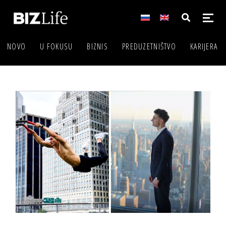
NOVO
U FOKUSU
BIZNIS
PREDUZETNIŠTVO
KARIJERA