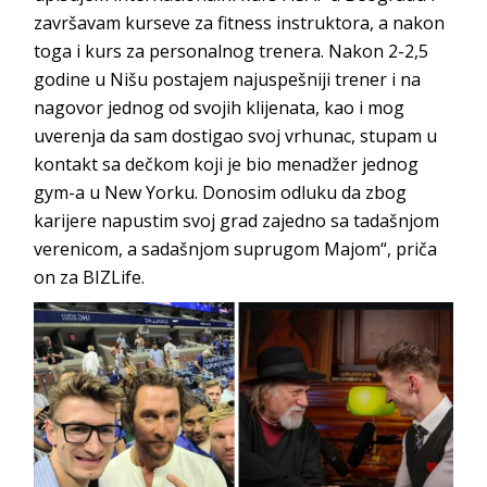
završavam kurseve za fitness instruktora, a nakon
toga i kurs za personalnog trenera. Nakon 2-2,5
godine u Nišu postajem najuspešniji trener i na
nagovor jednog od svojih klijenata, kao i mog
uverenja da sam dostigao svoj vrhunac, stupam u
kontakt sa dečkom koji je bio menadžer jednog
gym-a u New Yorku. Donosim odluku da zbog
karijere napustim svoj grad zajedno sa tadašnjom
verenicom, a sadašnjom suprugom Majom“, priča
on za BIZLife.