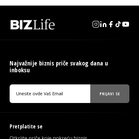
Najvažnije biznis priče svakog dana u
inboksu
PRIJAVI SE
Pretplatite se
Otkrijte priče koje pokreću biznis