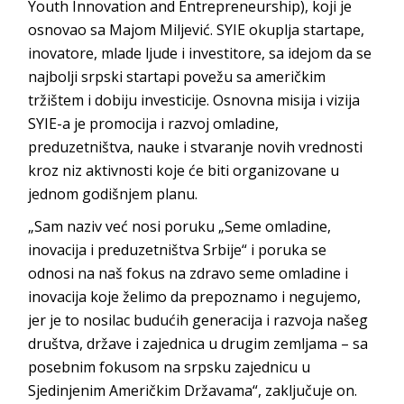
Youth Innovation and Entrepreneurship), koji je
osnovao sa Majom Miljević. SYIE okuplja startape,
inovatore, mlade ljude i investitore, sa idejom da se
najbolji srpski startapi povežu sa američkim
tržištem i dobiju investicije. Osnovna misija i vizija
SYIE-a je promocija i razvoj omladine,
preduzetništva, nauke i stvaranje novih vrednosti
kroz niz aktivnosti koje će biti organizovane u
jednom godišnjem planu.
„Sam naziv već nosi poruku „Seme omladine,
inovacija i preduzetništva Srbije“ i poruka se
odnosi na naš fokus na zdravo seme omladine i
inovacija koje želimo da prepoznamo i negujemo,
jer je to nosilac budućih generacija i razvoja našeg
društva, države i zajednica u drugim zemljama – sa
posebnim fokusom na srpsku zajednicu u
Sjedinjenim Američkim Državama“, zaključuje on.