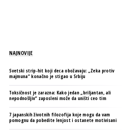
NAJNOVIJE
Svetski strip-hit koji deca obožavaju: „Zeka protiv
majmuna“ konačno je stigao u Srbiju
Toksičnost je zarazna: Kako jedan „briljantan, ali
nepodnošljiv“ zaposleni može da uništi ceo tim
7 japanskih životnih filozofija koje mogu da vam
pomognu da pobedite lenjost i ostanete motivisani