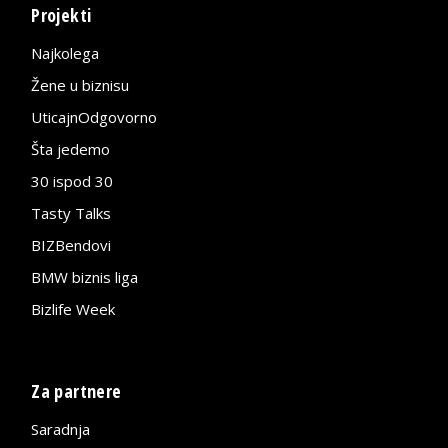
Projekti
Najkolega
Žene u biznisu
UticajnOdgovorno
Šta jedemo
30 ispod 30
Tasty Talks
BIZBendovi
BMW biznis liga
Bizlife Week
Za partnere
Saradnja