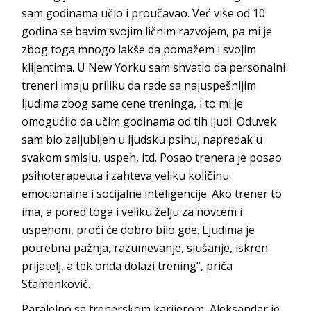
sam godinama učio i proučavao. Već više od 10
godina se bavim svojim ličnim razvojem, pa mi je
zbog toga mnogo lakše da pomažem i svojim
klijentima. U New Yorku sam shvatio da personalni
treneri imaju priliku da rade sa najuspešnijim
ljudima zbog same cene treninga, i to mi je
omogućilo da učim godinama od tih ljudi. Oduvek
sam bio zaljubljen u ljudsku psihu, napredak u
svakom smislu, uspeh, itd. Posao trenera je posao
psihoterapeuta i zahteva veliku količinu
emocionalne i socijalne inteligencije. Ako trener to
ima, a pored toga i veliku želju za novcem i
uspehom, proći će dobro bilo gde. Ljudima je
potrebna pažnja, razumevanje, slušanje, iskren
prijatelj, a tek onda dolazi trening“, priča
Stamenković.
Paralelno sa trenerskom karijerom, Aleksandar je