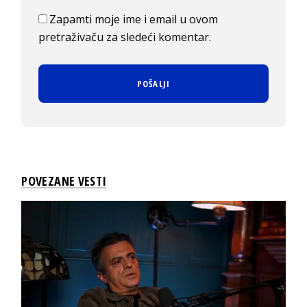
Zapamti moje ime i email u ovom
pretraživaču za sledeći komentar.
POVEZANE VESTI