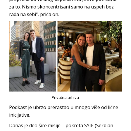
za to. Nismo skoncentrisani samo na uspeh bez
rada na sebi“, priča on.
Privatna arhiva
Podkast je ubrzo prerastao u mnogo više od lične
inicijative.
Danas je deo šire misije – pokreta SYIE (Serbian