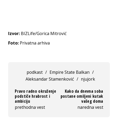
Izvor:
BIZLife/Gorica Mitrović
Foto:
Privatna arhiva
podkast
/
Empire State Balkan
/
Aleksandar Stamenković
/
njujork
Pravo radno okruženje
Kako da dnevna soba
podstiče hrabrost i
postane omiljeni kutak
ambiciju
vašeg doma
prethodna vest
naredna vest