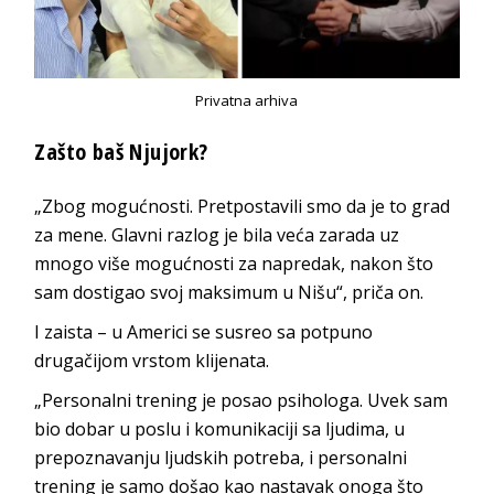
Privatna arhiva
Zašto baš Njujork?
„Zbog mogućnosti. Pretpostavili smo da je to grad
za mene. Glavni razlog je bila veća zarada uz
mnogo više mogućnosti za napredak, nakon što
sam dostigao svoj maksimum u Nišu“, priča on.
I zaista – u Americi se susreo sa potpuno
drugačijom vrstom klijenata.
„Personalni trening je posao psihologa. Uvek sam
bio dobar u poslu i komunikaciji sa ljudima, u
prepoznavanju ljudskih potreba, i personalni
trening je samo došao kao nastavak onoga što