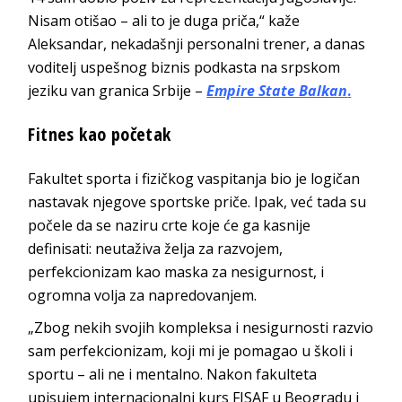
Nisam otišao – ali to je duga priča,“ kaže
Aleksandar, nekadašnji personalni trener, a danas
voditelj uspešnog biznis podkasta na srpskom
jeziku van granica Srbije –
Empire State Balkan
.
Fitnes kao početak
Fakultet sporta i fizičkog vaspitanja bio je logičan
nastavak njegove sportske priče. Ipak, već tada su
počele da se naziru crte koje će ga kasnije
definisati: neutaživa želja za razvojem,
perfekcionizam kao maska za nesigurnost, i
ogromna volja za napredovanjem.
„Zbog nekih svojih kompleksa i nesigurnosti razvio
sam perfekcionizam, koji mi je pomagao u školi i
sportu – ali ne i mentalno. Nakon fakulteta
upisujem internacionalni kurs FISAF u Beogradu i