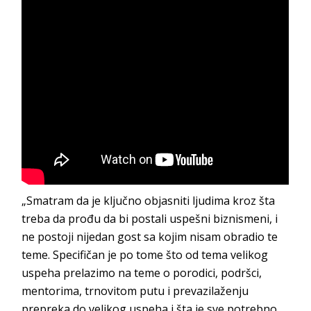
„Smatram da je ključno objasniti ljudima kroz šta
treba da prođu da bi postali uspešni biznismeni, i
ne postoji nijedan gost sa kojim nisam obradio te
teme. Specifičan je po tome što od tema velikog
uspeha prelazimo na teme o porodici, podršci,
mentorima, trnovitom putu i prevazilaženju
prepreka do velikog uspeha i šta je sve potrebno