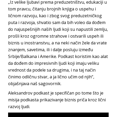
„Iz velike ljubavi prema preduzetništvu, edukaciji u
tom pravcu, čitanju brojnih knjiga o uspehu i
ličnom razvoju, kao i zbog svog preduzetničkog
puta i razvoja, shvatio sam da bih voleo da dođem
do najuspešnijih naših ljudi koji su napustili zemlju,
prošli kroz ogromne strahove i ostvarili uspeh ili
biznis u inostranstvu, a na neki način žele da vrate
znanjem, savetima, ili i dalje posluju između
Srbije/Balkana i Amerike. Podkast koristim kao alat
da dođem do impresivnih ljudi koji imaju veliku
vrednost da podele sa drugima, i na taj način
činimo odličnu stvar, a ja lično učim od njih“,
objašnjava naš sagovornik.
Aleksandrov podkast je specifičan po tome što je
misija podkasta prikazivanje biznis priča kroz lični
razvoj ljudi.