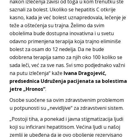
nakon izlečenja zavisi od toga u kom trenutku ste
saznali za bolest. Ukoliko se hepatitis C otkrije
kasno, kada je već bolest uznapredovala, lečenje je
teže a oštećenja su trajna. Želimo da svim
obolelima bude dostupna inovativna i u svetu
odavno primenjena terapija koja trajno eliminiše
bolest za osam do 12 nedelja. Da ne bude
odobrena terapija samo za njih oko 100 koliko se
sada leči, već za sve nas. Svi smo podjednako važni
na putu izlečenja“ kaže
Ivana Dragojević,
predsednica Udruženja pacijenata sa bolestima
jetre „Hronos“
.
Osobe suočene sa ovim zdravstvenim problemom
u potpunosti su „nevidljive“ za zdravstveni sistem.
„Postoji tiha, a ponekad i javna stigmatizacija ljudi
koji su inficirani hepatitisom. Većina ljudi u našoj
zemlji je ubeđena da je ovo oboljenje rezervisano