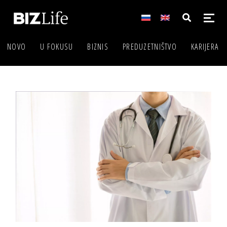
NOVO
U FOKUSU
BIZNIS
PREDUZETNIŠTVO
KARIJERA