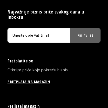
Najvažnije biznis priče svakog dana u
inboksu
PRIJAVI SE
Pretplatite se
Otkrijte priče koje pokreću biznis
PRETPLATA NA MAGAZIN
Prelistaj magazin