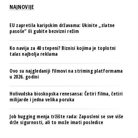
NAJNOVIJE
EU zapretila karipskim državama: Ukinite „zlatne
pasoše“ ili gubite bezvizni režim
Ko navija za 40 stepeni? Biznisi kojima je toplotni
talas najbolja reklama
Ovo su najgledaniji filmovi na striming platformama
u 2026. godini
Holivudska bioskopska renesansa: Četiri filma, četiri
milijarde i jedna velika poruka
Job hugging menja tržište rada: Zaposleni se sve više
drže sigurnosti, ali to može imati posledice