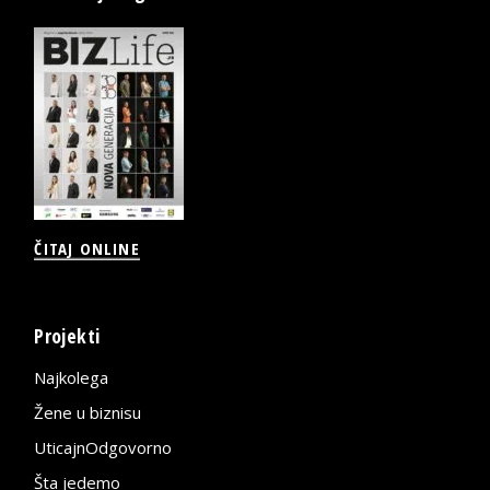
ČITAJ ONLINE
Projekti
Najkolega
Žene u biznisu
UticajnOdgovorno
Šta jedemo