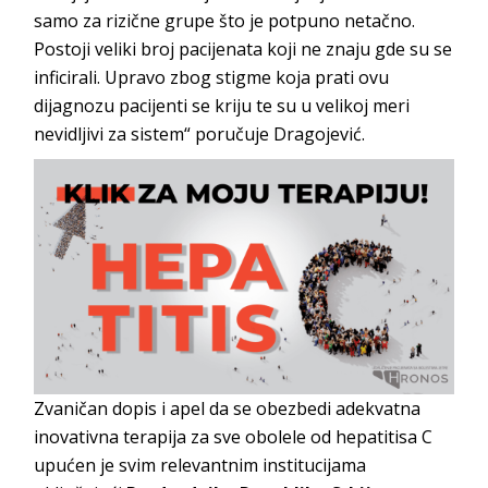
samo za rizične grupe što je potpuno netačno.
Postoji veliki broj pacijenata koji ne znaju gde su se
inficirali. Upravo zbog stigme koja prati ovu
dijagnozu pacijenti se kriju te su u velikoj meri
nevidljivi za sistem“ poručuje Dragojević.
Zvaničan dopis i apel da se obezbedi adekvatna
inovativna terapija za sve obolele od hepatitisa C
upućen je svim relevantnim institucijama