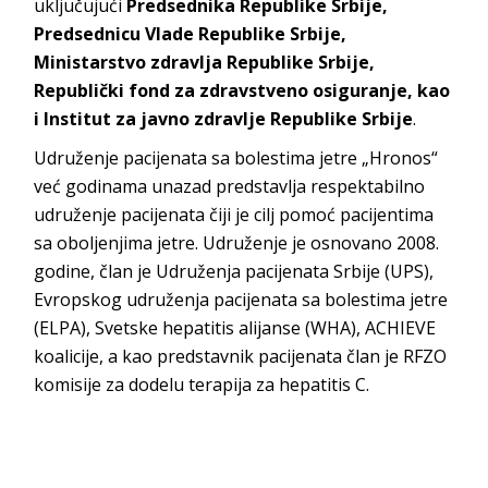
uključujući
Predsednika Republike Srbije,
Predsednicu Vlade Republike Srbije,
Ministarstvo zdravlja Republike Srbije,
Republički fond za zdravstveno osiguranje, kao
i Institut za javno zdravlje Republike Srbije
.
Udruženje pacijenata sa bolestima jetre „Hronos“
već godinama unazad predstavlja respektabilno
udruženje pacijenata čiji je cilj pomoć pacijentima
sa oboljenjima jetre. Udruženje je osnovano 2008.
godine, član je Udruženja pacijenata Srbije (UPS),
Evropskog udruženja pacijenata sa bolestima jetre
(ELPA), Svetske hepatitis alijanse (WHA), ACHIEVE
koalicije, a kao predstavnik pacijenata član je RFZO
komisije za dodelu terapija za hepatitis C.