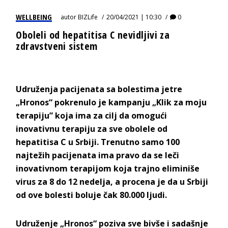
WELLBEING
autor
BIZLife
20/04/2021 | 10:30
0
Oboleli od hepatitisa C nevidljivi za
zdravstveni sistem
Udruženja pacijenata sa bolestima jetre
„Hronos“ pokrenulo je kampanju „Klik za moju
terapiju” koja ima za cilj da omogući
inovativnu terapiju za sve obolele od
hepatitisa C u Srbiji. Trenutno samo 100
najtežih pacijenata ima pravo da se leči
inovativnom terapijom koja trajno eliminiše
virus za 8 do 12 nedelja, a procena je da u Srbiji
od ove bolesti boluje čak 80.000 ljudi.
Udruženje „Hronos“ poziva sve bivše i sadašnje