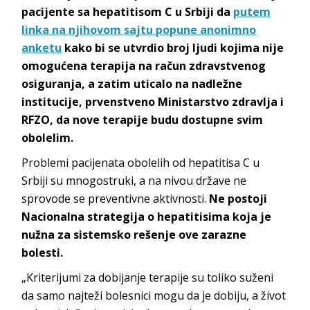
pacijente sa hepatitisom C u Srbiji da
putem
linka na njihovom sajtu popune anonimno
anketu
kako bi se utvrdio broj ljudi kojima nije
omogućena terapija na račun zdravstvenog
osiguranja, a zatim uticalo na nadležne
institucije, prvenstveno Ministarstvo zdravlja i
RFZO, da nove terapije budu dostupne svim
obolelim.
Problemi pacijenata obolelih od hepatitisa C u
Srbiji su mnogostruki, a na nivou države ne
sprovode se preventivne aktivnosti.
Ne postoji
Nacionalna strategija o hepatitisima koja je
nužna za sistemsko rešenje ove zarazne
bolesti.
„Kriterijumi za dobijanje terapije su toliko suženi
da samo najteži bolesnici mogu da je dobiju, a život