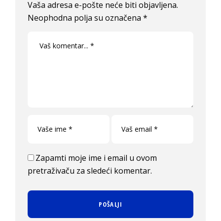
Vaša adresa e-pošte neće biti objavljena.
Neophodna polja su označena
*
Zapamti moje ime i email u ovom
pretraživaču za sledeći komentar.