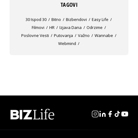
TAGOVI
30 Ispod 30
Bitno
Bizbendovi
Easy Life
Filmovi
HR
Izjava Dana
Odrzime
Poslovne Vesti
Putovanja
Važno
Wannabe
Webmind