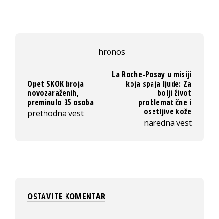
hronos
La Roche-Posay u misiji
Opet SKOK broja
koja spaja ljude: Za
novozaraženih,
bolji život
preminulo 35 osoba
problematične i
osetljive kože
prethodna vest
naredna vest
OSTAVITE KOMENTAR