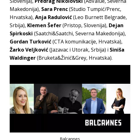
Slovenija),
Predrag Nikolovski
(AdValue, Severna
Makedonija),
Sara Prenc
(Studio Tumpić/Prenc,
Hrvatska),
Anja Radulović
(Leo Burnett Belgrade,
Srbija),
Klemen Šefer
(Pristop, Slovenija),
Dejan
Spirkoski
(Saatchi&Saatchi, Severna Makedonija),
Gordan Turković
(CTA komunikacije, Hrvatska),
Žarko Veljković
(Jazavac i Utorak, Srbija) i
Siniša
Waldinger
(Bruketa&Žinić&Grey, Hrvatska).
Balcannes