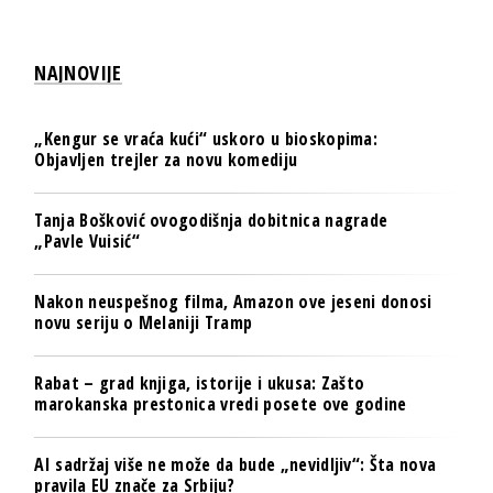
NAJNOVIJE
„Kengur se vraća kući“ uskoro u bioskopima:
Objavljen trejler za novu komediju
Tanja Bošković ovogodišnja dobitnica nagrade
„Pavle Vuisić“
Nakon neuspešnog filma, Amazon ove jeseni donosi
novu seriju o Melaniji Tramp
Rabat – grad knjiga, istorije i ukusa: Zašto
marokanska prestonica vredi posete ove godine
AI sadržaj više ne može da bude „nevidljiv“: Šta nova
pravila EU znače za Srbiju?