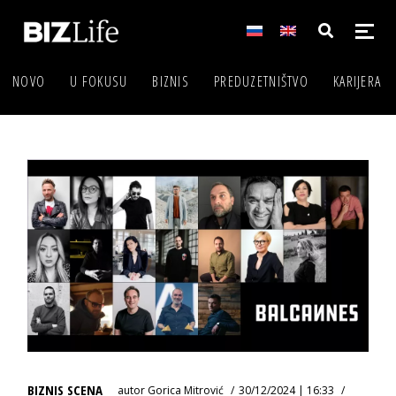
NOVO
U FOKUSU
BIZNIS
PREDUZETNIŠTVO
KARIJERA
BIZNIS SCENA
autor
Gorica Mitrović
30/12/2024 | 16:33