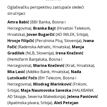
Oglašivačku perspektivu zastupaće sledeći
stručnjaci:
Amra Babić
(BBI Banka, Bosna i
Hercegovina),
Branka Bajt
(Hrvatski Telekom,
Hrvatska),
Jovan Bugarčić
(AD IMLEK, Srbija),
Hrvoje Filipčić
(Perutnina Ptuj, Slovenija),
Ivana
Fočić
(Radenska Adriatic, Hrvatska),
Manja
Gradišek
(NLB, Slovenija),
Irena Knežević
(Hemofarm Banjaluka, Bosna i
Hercegovina),
Marina Knežević
(Kraš, Hrvatska),
Mia Lasić
(Addiko Bank, Hrvatska),
Nađa
Lutvikadić Fočo
(BH Telecom, Bosna i
Hercegovina),
Miodrag Marinković
(Frikom,
Srbija),
Maja Naumovska Saveska
(HALKBANK
AD Skopje, Severna Makedonija),
Jelena Pavićević
(Apatinska pivara, Srbija),
Aleš Petejan