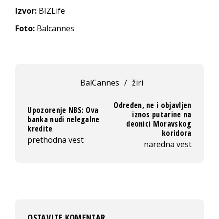
Izvor:
BIZLife
Foto:
Balcannes
BalCannes
/
žiri
Određen, ne i objavljen
Upozorenje NBS: Ova
iznos putarine na
banka nudi nelegalne
deonici Moravskog
kredite
koridora
prethodna vest
naredna vest
OSTAVITE KOMENTAR