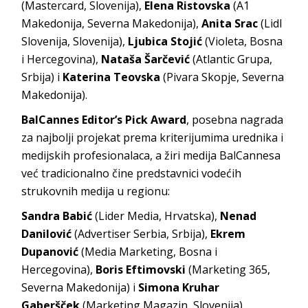
(Mastercard, Slovenija),
Elena Ristovska
(A1
Makedonija, Severna Makedonija),
Anita Srac
(Lidl
Slovenija, Slovenija),
Ljubica Stojić
(Violeta, Bosna
i Hercegovina),
Nataša Šarčević
(Atlantic Grupa,
Srbija) i
Katerina Teovska
(Pivara Skopje, Severna
Makedonija).
BalCannes Editor’s Pick Award
, posebna nagrada
za najbolji projekat prema kriterijumima urednika i
medijskih profesionalaca, a žiri medija BalCannesa
već tradicionalno čine predstavnici vodećih
strukovnih medija u regionu:
Sandra Babić
(Lider Media, Hrvatska),
Nenad
Danilović
(Advertiser Serbia, Srbija),
Ekrem
Dupanović
(Media Marketing, Bosna i
Hercegovina),
Boris Eftimovski
(Marketing 365,
Severna Makedonija) i
Simona Kruhar
Gaberšček
(Marketing Magazin, Slovenija).