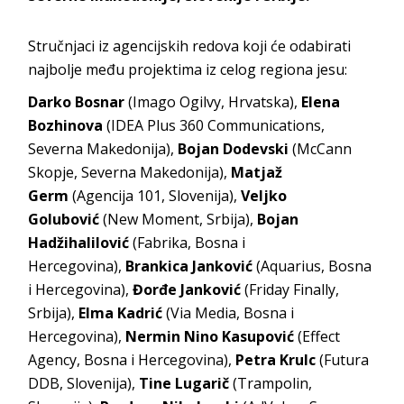
Stručnjaci iz agencijskih redova koji će odabirati
najbolje među projektima iz celog regiona jesu:
Darko Bosnar
(Imago Ogilvy, Hrvatska),
Elena
Bozhinova
(IDEA Plus 360 Communications,
Severna Makedonija),
Bojan Dodevski
(McCann
Skopje, Severna Makedonija),
Matjaž
Germ
(Agencija 101, Slovenija),
Veljko
Golubović
(New Moment, Srbija),
Bojan
Hadžihalilović
(Fabrika, Bosna i
Hercegovina),
Brankica Janković
(Aquarius, Bosna
i Hercegovina),
Đorđe Janković
(Friday Finally,
Srbija),
Elma Kadrić
(Via Media, Bosna i
Hercegovina),
Nermin Nino Kasupović
(Effect
Agency, Bosna i Hercegovina),
Petra Krulc
(Futura
DDB, Slovenija),
Tine Lugarič
(Trampolin,