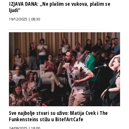
IZJAVA DANA: „Ne plašim se vukova, plašim se
ljudi“
19/12/2025 | 08:30
Sve najbolje stvari su uživo: Matija Cvek i The
Funkensteins stižu u BitefArtCafe
24/09/2025 | 18:00