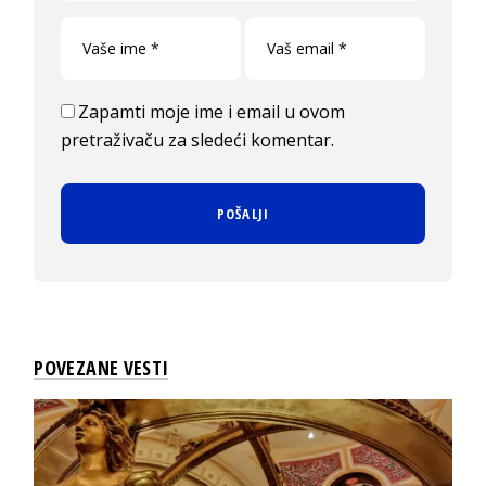
Zapamti moje ime i email u ovom
pretraživaču za sledeći komentar.
POVEZANE VESTI