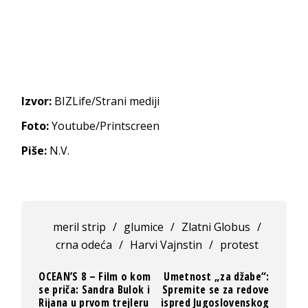
Izvor:
BIZLife/Strani mediji
Foto:
Youtube/Printscreen
Piše:
N.V.
meril strip
/
glumice
/
Zlatni Globus
/
crna odeća
/
Harvi Vajnstin
/
protest
OCEAN’S 8 – Film o kom
Umetnost „za džabe“:
se priča: Sandra Bulok i
Spremite se za redove
Rijana u prvom trejleru
ispred Jugoslovenskog