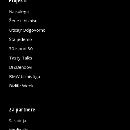
Projekti
Najkolega
Žene u biznisu
UticajnOdgovorno
Šta jedemo
30 ispod 30
Tasty Talks
BIZBendovi
BMW biznis liga
Bizlife Week
Za partnere
Saradnja
Media Kit