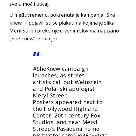
svoju moć i uticaj.
U međuvremenu, pokrenuta je kampanja „She
knew“ – pojavili su se plakati na kojima je slika
Meril Strip i preko nje crvenim slovima napisano
„Sne knew“ (znala je).
#SheKnew
campaign
launches, as street
artists call out Weinstein
and Polanski apologist
Meryl Streep.
Posters appeared next to
the Hollywood Highland
Center, 20th century Fox
Studios, and near Meryl
Streep’s Pasadena home.
pic.twitter.com/Do3EoyVGzc