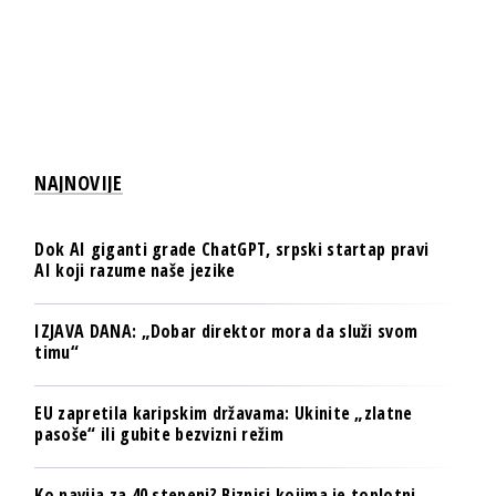
NAJNOVIJE
Dok AI giganti grade ChatGPT, srpski startap pravi
AI koji razume naše jezike
IZJAVA DANA: „Dobar direktor mora da služi svom
timu“
EU zapretila karipskim državama: Ukinite „zlatne
pasoše“ ili gubite bezvizni režim
Ko navija za 40 stepeni? Biznisi kojima je toplotni