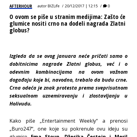
AFTERHOUR
autor
BIZLife
20/12/2017 | 12:15
0
O ovom se piše u stranim medijima: Zašto će
glumice nositi crno na dodeli nagrada Zlatni
globus?
Izgleda da se ovog januara neće pričati samo o
dobitnicima nagrade Zlatni globus, već i o
odevnim kombinacijama na ovom važnom
događaju koje bi, navodno, trebalo da budu crne.
Crna odeća je znak protesta prema sveprisutnom
seksualnom uznemiravanju i zlostavljanju u
Holivudu.
Kako piše „Entertainment Weekly“ a prenosi
„Buro247“, one koje su pokrenule ovu ideju su
glumice
Ema Stoun, Džesika Čestejn i Meril