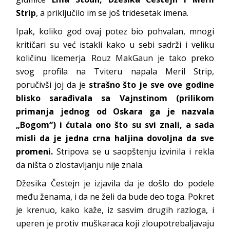
Strip
, a priključilo im se još tridesetak imena.
Ipak, koliko god ovaj potez bio pohvalan, mnogi
kritičari su već istakli kako u sebi sadrži i veliku
količinu licemerja. Rouz MakGaun je tako preko
svog profila na Tviteru napala Meril Strip,
poručivši joj da je
strašno što je sve ove godine
blisko sarađivala sa Vajnstinom (prilikom
primanja jednog od Oskara ga je nazvala
„Bogom“) i ćutala ono što su svi znali, a sada
misli da je jedna crna haljina dovoljna da sve
promeni.
Stripova se u saopštenju izvinila i rekla
da ništa o zlostavljanju nije znala.
Džesika Čestejn je izjavila da je došlo do podele
među ženama, i da ne želi da bude deo toga. Pokret
je krenuo, kako kaže, iz sasvim drugih razloga, i
uperen je protiv muškaraca koji zloupotrebaljavaju