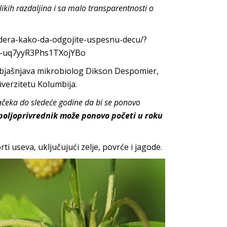
elikih razdaljina i sa malo transparentnosti o
jardera-kako-da-odgojite-uspesnu-decu/?
l-uq7yyR3Phs1TXojYBo
 objašnjava mikrobiolog Dikson Despomier,
iverzitetu Kolumbija.
čeka do sledeće godine da bi se ponovo
poljoprivrednik može ponovo početi u roku
 useva, uključujući zelje, povrće i jagode.