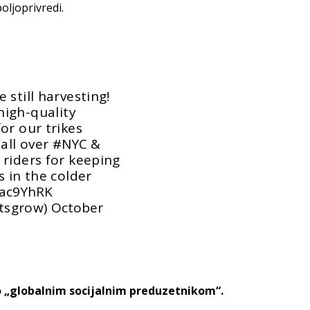
oljoprivredi.
still harvesting!
igh-quality
or our trikes
 all over
#NYC
&
 riders for keeping
s in the colder
Kac9YhRK
tsgrow)
October
o „globalnim socijalnim preduzetnikom“.