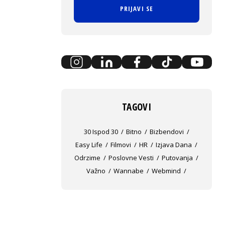
PRIJAVI SE
TAGOVI
30 Ispod 30
Bitno
Bizbendovi
Easy Life
Filmovi
HR
Izjava Dana
Odrzime
Poslovne Vesti
Putovanja
Važno
Wannabe
Webmind