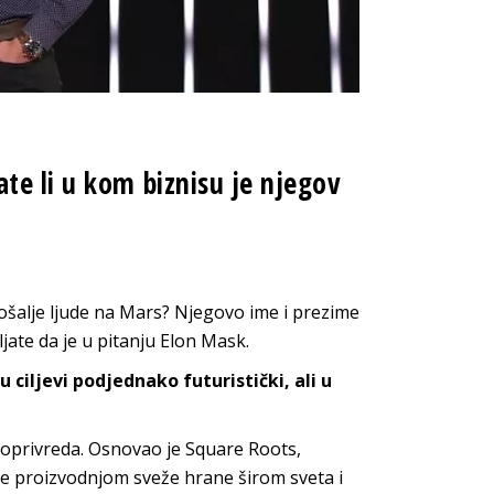
te li u kom biznisu je njegov
 pošalje ljude na Mars? Njegovo ime i prezime
jate da je u pitanju Elon Mask.
 ciljevi podjednako futuristički, ali u
joprivreda. Osnovao je Square Roots,
se proizvodnjom sveže hrane širom sveta i