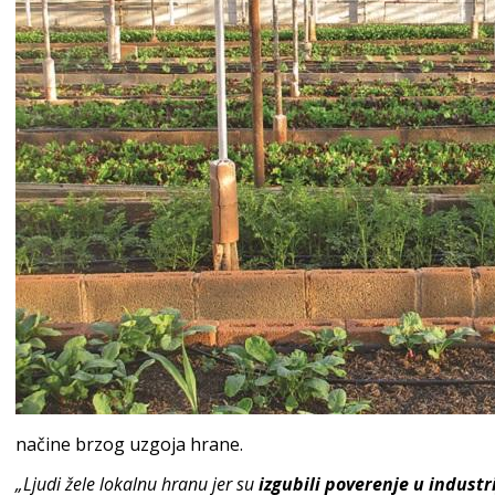
načine brzog uzgoja hrane.
„Ljudi žele lokalnu hranu jer su
izgubili poverenje u industr