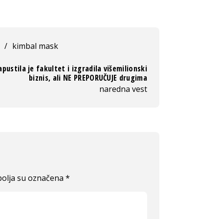
/
kimbal mask
pustila je fakultet i izgradila višemilionski
biznis, ali NE PREPORUČUJE drugima
naredna vest
olja su označena
*