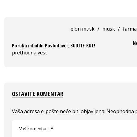
elon musk
/
musk
/
farma
Na
Poruka mladih: Poslodavci, BUDITE KUL!
prethodna vest
OSTAVITE KOMENTAR
Vaša adresa e-pošte neće biti objavljena.
Neophodna p