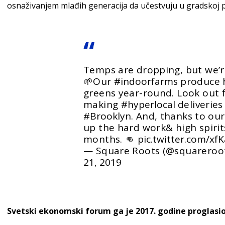
osnaživanjem mlađih generacija da učestvuju u gradskoj p
Temps are dropping, but we’re 
🌱Our
#indoorfarms
produce h
greens year-round. Look out f
making
#hyperlocal
deliveries
#Brooklyn
. And, thanks to our
up the hard work& high spirit
months. 👊
pic.twitter.com/xf
— Square Roots (@squareroo
21, 2019
Svetski ekonomski forum ga je 2017. godine proglasi