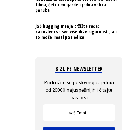
filma, četiri milijarde i jedna velika
poruka
Job hugging menja tržište rada:
Zaposleni se sve više drže sigurnosti, ali
to može imati posledice
BIZLIFE NEWSLETTER
Pridružite se poslovnoj zajednici
od 20000 najuspešnijih i čitajte
nas prvi