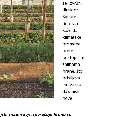
se. Izvršni
direktor
Square
Roots-a
kaže da
klimatske
promene
prete
postojećim
zalihama
hrane, što
prisiljava
industriju
da smisli
nove
ijski sistem koji isporučuje hranu sa