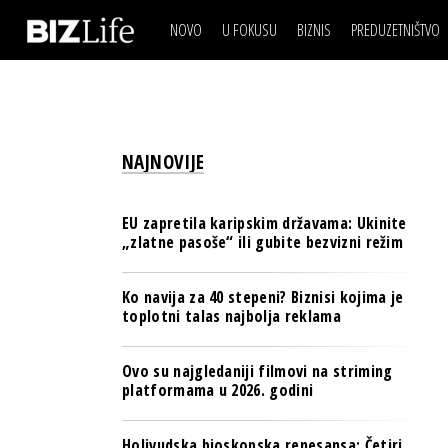
NOVO
U FOKUSU
BIZNIS
PREDUZETNIŠTVO
IZJAVA DANA
BIZNIS SCENA
VIDEO
REAL ESTATE
IZJAVA DANA
BIZNIS SCENA
BREND I KOMUNIKACI
VIDEO
REAL ESTATE
ESG & ENERGY
NAJNOVIJE
BREND I KOMUNIKACI
BANKE
ESG & ENERGY
OSIGURANJE
EU zapretila karipskim državama: Ukinite
BANKE
„zlatne pasoše“ ili gubite bezvizni režim
TECH I AI
OSIGURANJE
BIZNIS & SPORT
Ko navija za 40 stepeni? Biznisi kojima je
TECH I AI
toplotni talas najbolja reklama
PULS REGIONA
BIZNIS & SPORT
NOVO NA RAFU
Ovo su najgledaniji filmovi na striming
PULS REGIONA
platformama u 2026. godini
NOVO NA RAFU
Holivudska bioskopska renesansa: Četiri