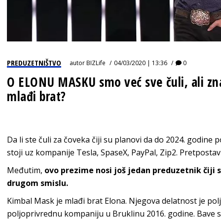
PREDUZETNIŠTVO
autor
BIZLife
04/03/2020 | 13:36
0
O ELONU MASKU smo već sve čuli, ali zna
mlađi brat?
Da li ste čuli za čoveka čiji su planovi da do 2024. godine
stoji uz kompanije Tesla, SpaseX, PayPal, Zip2. Pretpostavl
Međutim,
ovo prezime nosi još jedan preduzetnik čiji su
drugom smislu.
Kimbal Mask je mlađi brat Elona. Njegova delatnost je pol
poljoprivrednu kompaniju u Bruklinu 2016. godine. Bave 