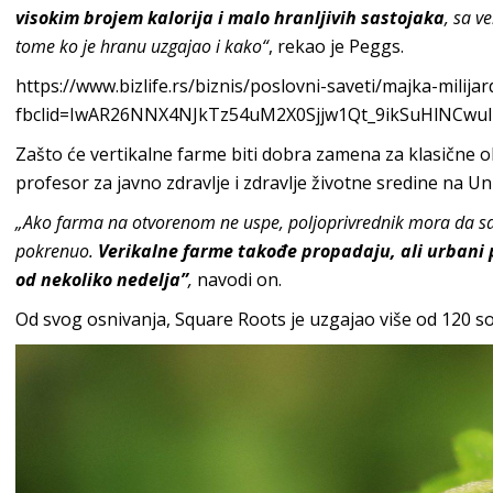
visokim brojem kalorija i malo hranljivih sastojaka
, sa v
tome ko je hranu uzgajao i kako“
, rekao je Peggs.
https://www.bizlife.rs/biznis/poslovni-saveti/majka-mili
fbclid=IwAR26NNX4NJkTz54uM2X0Sjjw1Qt_9ikSuHlNCwu
Zašto će vertikalne farme biti dobra zamena za klasične
profesor za javno zdravlje i zdravlje životne sredine na Un
„Ako farma na otvorenom ne uspe, poljoprivrednik mora da sa
pokrenuo.
Verikalne farme takođe propadaju, ali urbani 
od nekoliko nedelja”
,
navodi on.
Od svog osnivanja, Square Roots je uzgajao više od 120 sorti