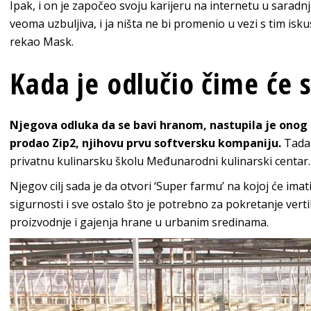
Ipak, i on je započeo svoju karijeru na internetu u saradnj
veoma uzbuljiva, i ja ništa ne bi promenio u vezi s tim isku
rekao Mask.
Kada je odlučio čime će s
Njegova odluka da se bavi hranom, nastupila je onog
prodao Zip2, njihovu prvu softversku kompaniju.
Tada 
privatnu kulinarsku školu Međunarodni kulinarski centar.
Njegov cilj sada je da otvori ‘Super farmu’ na kojoj će ima
sigurnosti i sve ostalo što je potrebno za pokretanje vert
proizvodnje i gajenja hrane u urbanim sredinama.