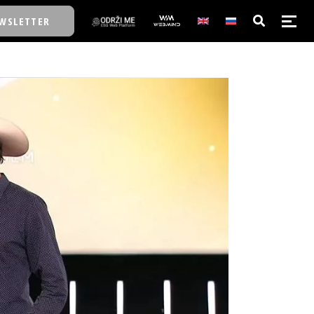
WSLETTER
E/SCHOOL
E/SCHOOL
A
A