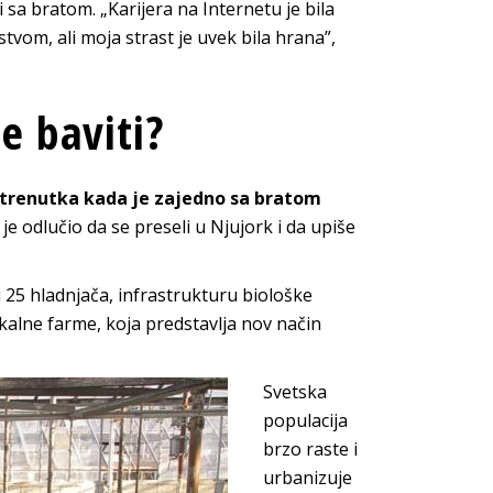
i sa bratom. „Karijera na Internetu je bila
stvom, ali moja strast je uvek bila hrana”,
e baviti?
 trenutka kada je zajedno sa bratom
je odlučio da se preseli u Njujork i da upiše
ti 25 hladnjača, infrastrukturu biološke
ikalne farme, koja predstavlja nov način
Svetska
populacija
brzo raste i
urbanizuje