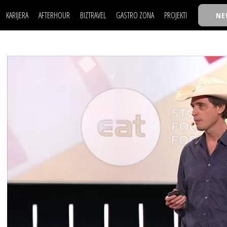
KARIJERA
AFTERHOUR
BIZTRAVEL
GASTRO ZONA
PROJEKTI
NE
POSAO
FILM I SCENA
NAJKOLEGA
LJUDI (HR)
KNJIGE
TASTY TALKS
POSAO
FILM I SCENA
NAJKOLEGA
JE
MOJ UGAO
AUTO SVET
30 ISPOD 30
LJUDI (HR)
KNJIGE
TASTY TALKS
USAVRŠAVANJE
STIL
BACK TO OFFIC
JE
MOJ UGAO
AUTO SVET
30 ISPOD 30
KNOW-HOW
WELLBEING
BIZBENDOVI
USAVRŠAVANJE
STIL
BACK TO OFFIC
BIZKOLEGIJUM
KNOW-HOW
WELLBEING
BIZBENDOVI
BMW BIZNIS LIG
BIZKOLEGIJUM
BIZLIFE WEEK
BMW BIZNIS LIG
IZJAVA GODINE
BIZLIFE WEEK
IZJAVA GODINE