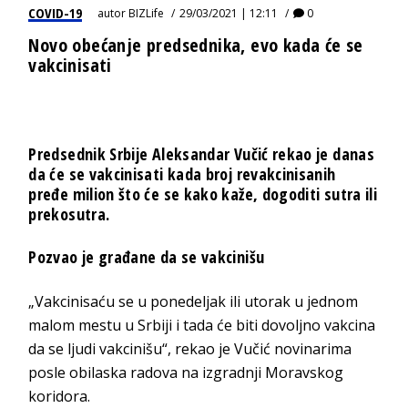
COVID-19
autor
BIZLife
29/03/2021 | 12:11
0
Novo obećanje predsednika, evo kada će se
vakcinisati
Predsednik Srbije Aleksandar Vučić rekao je danas
da će se vakcinisati kada broj revakcinisanih
pređe milion što će se kako kaže, dogoditi sutra ili
prekosutra.
Pozvao je građane da se vakcinišu
„Vakcinisaću se u ponedeljak ili utorak u jednom
malom mestu u Srbiji i tada će biti dovoljno vakcina
da se ljudi vakcinišu“, rekao je Vučić novinarima
posle obilaska radova na izgradnji Moravskog
koridora.