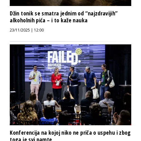
Džin tonik se smatra jednim od “najzdravijih”
alkoholnih pića – i to kaže nauka
23/11/2025 | 12:00
Konferencija na kojoj niko ne priča o uspehu i zbog
toga je svi pamte