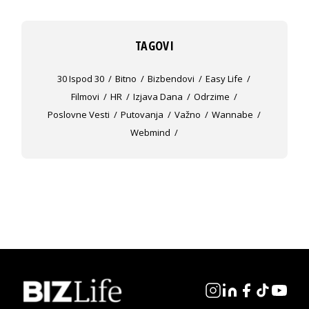
TAGOVI
30 Ispod 30
Bitno
Bizbendovi
Easy Life
Filmovi
HR
Izjava Dana
Odrzime
Poslovne Vesti
Putovanja
Važno
Wannabe
Webmind