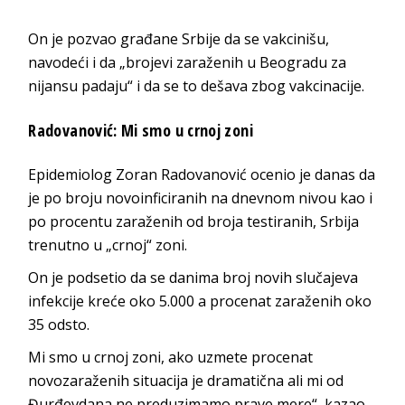
On je pozvao građane Srbije da se vakcinišu,
navodeći i da „brojevi zaraženih u Beogradu za
nijansu padaju“ i da se to dešava zbog vakcinacije.
Radovanović: Mi smo u crnoj zoni
Epidemiolog Zoran Radovanović ocenio je danas da
je po broju novoinficiranih na dnevnom nivou kao i
po procentu zaraženih od broja testiranih, Srbija
trenutno u „crnoj“ zoni.
On je podsetio da se danima broj novih slučajeva
infekcije kreće oko 5.000 a procenat zaraženih oko
35 odsto.
Mi smo u crnoj zoni, ako uzmete procenat
novozaraženih situacija je dramatična ali mi od
Đurđevdana ne preduzimamo prave mere“, kazao