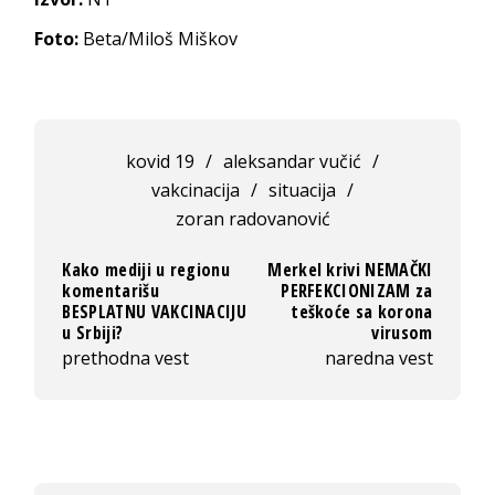
Foto:
Beta/Miloš Miškov
kovid 19
/
aleksandar vučić
/
vakcinacija
/
situacija
/
zoran radovanović
Kako mediji u regionu
Merkel krivi NEMAČKI
komentarišu
PERFEKCIONIZAM za
BESPLATNU VAKCINACIJU
teškoće sa korona
u Srbiji?
virusom
prethodna vest
naredna vest