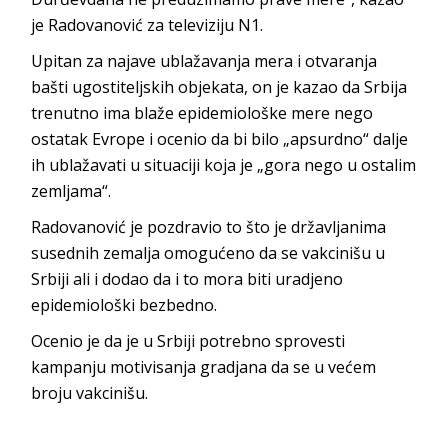
je Radovanović za televiziju N1.
Upitan za najave ublažavanja mera i otvaranja
bašti ugostiteljskih objekata, on je kazao da Srbija
trenutno ima blaže epidemiološke mere nego
ostatak Evrope i ocenio da bi bilo „apsurdno“ dalje
ih ublažavati u situaciji koja je „gora nego u ostalim
zemljama“.
Radovanović je pozdravio to što je državljanima
susednih zemalja omogućeno da se vakcinišu u
Srbiji ali i dodao da i to mora biti uradjeno
epidemiološki bezbedno.
Ocenio je da je u Srbiji potrebno sprovesti
kampanju motivisanja gradjana da se u većem
broju vakcinišu.