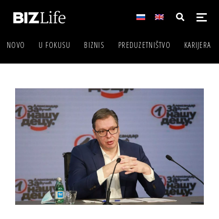
NOVO
U FOKUSU
BIZNIS
PREDUZETNIŠTVO
KARIJERA