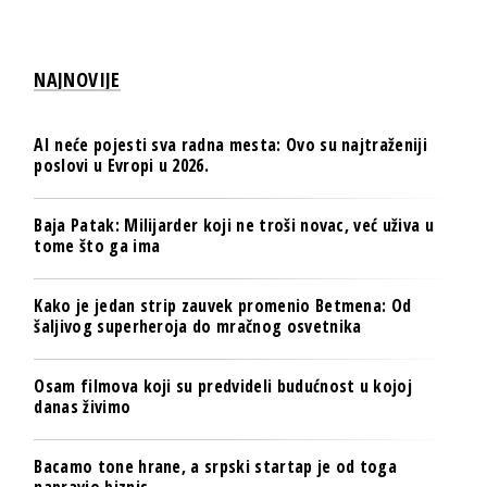
NAJNOVIJE
AI neće pojesti sva radna mesta: Ovo su najtraženiji
poslovi u Evropi u 2026.
Baja Patak: Milijarder koji ne troši novac, već uživa u
tome što ga ima
Kako je jedan strip zauvek promenio Betmena: Od
šaljivog superheroja do mračnog osvetnika
Osam filmova koji su predvideli budućnost u kojoj
danas živimo
Bacamo tone hrane, a srpski startap je od toga