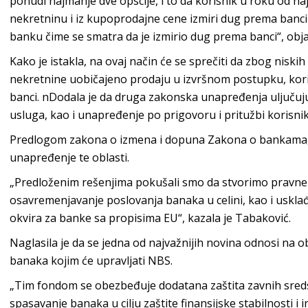
ponudi najmanje dve opscije, i to da korisnik u roku od 
nekretninu i iz kupoprodajne cene izmiri dug prema banci 
banku čime se smatra da je izmirio dug prema banci“, obja
Kako je istakla, na ovaj način će se sprečiti da zbog nisk
nekretnine uobičajeno prodaju u izvršnom postupku, korisn
banci. nDodala je da druga zakonska unapređenja uljučuju 
usluga, kao i unapređenje po prigovoru i pritužbi korisnik
Predlogom zakona o izmena i dopuna Zakona o bankama, k
unapređenje te oblasti.
„Predloženim rešenjima pokušali smo da stvorimo pravne
osavremenjavanje poslovanja banaka u celini, kao i uskla
okvira za banke sa propisima EU“, kazala je Tabaković.
Naglasila je da se jedna od najvažnijih novina odnosi na 
banaka kojim će upravljati NBS.
„Tim fondom se obezbeđuje dodatana zaštita zavnih sreds
spasavanje banaka u cilju zaštite finansijske stabilnosti 