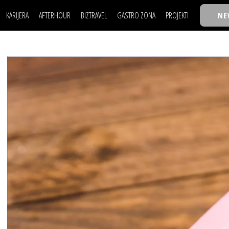
KARIJERA
AFTERHOUR
BIZTRAVEL
GASTRO ZONA
PROJEKTI
NE
POSAO
FILM I SCENA
NAJKOLEGA
LJUDI (HR)
KNJIGE
TASTY TALKS
POSAO
FILM I SCENA
NAJKOLEGA
JE
MOJ UGAO
AUTO SVET
30 ISPOD 30
LJUDI (HR)
KNJIGE
TASTY TALKS
USAVRŠAVANJE
STIL
BACK TO OFFIC
JE
MOJ UGAO
AUTO SVET
30 ISPOD 30
KNOW-HOW
WELLBEING
BIZBENDOVI
USAVRŠAVANJE
STIL
BACK TO OFFIC
BIZKOLEGIJUM
KNOW-HOW
WELLBEING
BIZBENDOVI
BMW BIZNIS LIG
BIZKOLEGIJUM
BIZLIFE WEEK
BMW BIZNIS LIG
IZJAVA GODINE
BIZLIFE WEEK
IZJAVA GODINE