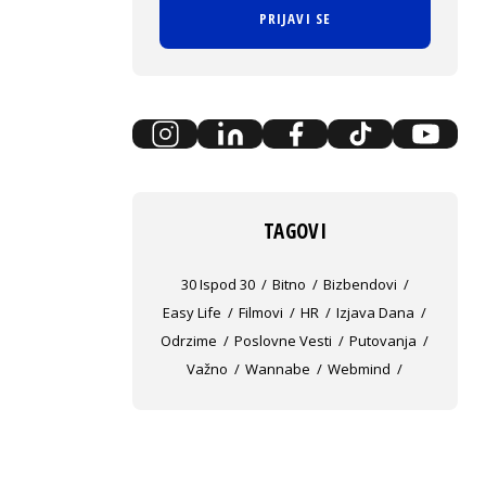
PRIJAVI SE
TAGOVI
30 Ispod 30
Bitno
Bizbendovi
Easy Life
Filmovi
HR
Izjava Dana
Odrzime
Poslovne Vesti
Putovanja
Važno
Wannabe
Webmind