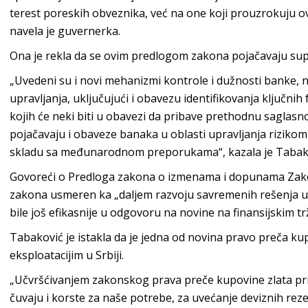
terest poreskih obveznika, već na one koji prouzrokuju o
navela je guvernerka.
Ona je rekla da se ovim predlogom zakona pojačavaju sup
„Uvedeni su i novi mehanizmi kontrole i dužnosti banke, 
upravljanja, uključujući i obavezu identifikovanja ključnih
kojih će neki biti u obavezi da pribave prethodnu saglas
pojačavaju i obaveze banaka u oblasti upravljanja rizikom
skladu sa međunarodnom preporukama“, kazala je Tabak
Govoreći o Predloga zakona o izmenama i dopunama Zakona
zakona usmeren ka „daljem razvoju savremenih rešenja u 
bile još efikasnije u odgovoru na novine na finansijskim tr
Tabaković je istakla da je jedna od novina pravo preča ku
eksploatacijim u Srbiji.
„Učvršćivanjem zakonskog prava preče kupovine zlata priro
čuvaju i korste za naše potrebe, za uvećanje deviznih rez