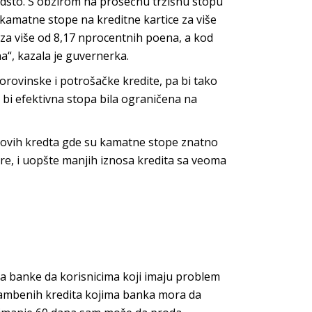
odsto. S obzirom na prosečnu tržišnu stopu
 kamatne stope na kreditne kartice za više
za više od 8,17 nprocentnih poena, a kod
“, kazala je guvernerka.
orovinske i potrošačke kredite, pa bi tako
 bi efektivna stopa bila ograničena na
 ovih kredta gde su kamatne stope znatno
re, i uopšte manjih iznosa kredita sa veoma
a banke da korisnicima koji imaju problem
stambenih kredita kojima banka mora da