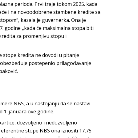
elazna perioda. Prvi traje tokom 2025. kada
jeće i na novoodobrene stambene kredite sa
topom“, kazala je guvernerka. Ona je
27. godine „kada će maksimalna stopa biti
kredita za promenjivu stopu i
 stope kredita ne dovodi u pitanje
o obezbeđuje postepenio prilagođavanje
baković.
mere NBS, a u nastojanju da se nastavi
 1. januara ove godine.
kartice, dozvoljeno i nedozvoljeno
referentne stope NBS ona iznositi 17,75