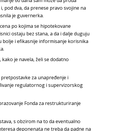
najmanje 60 dana sam može da proda
i, pod dva, da prenese pravo svojine na
snila je guvernerka.
ih cena po kojima se hipotekovane
ici ostaju bez stana, a da i dalje duguju
bolje i efikasnije informisanje korisnika
a.
ako je navela, želi se dodatno
 pretpostavke za unapređenje i
đivanje regulatornog i supervizorskog
obrazovanje Fonda za restrukturiranje
tava, s obzirom na to da eventualno
i interesa deponenata ne treba da padne na