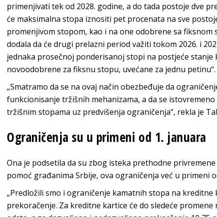
primenjivati tek od 2028. godine, a do tada postoje dve pr
će maksimalna stopa iznositi pet procenata na sve posto
promenjivom stopom, kao i na one odobrene sa fiksnom s
dodala da će drugi prelazni period važiti tokom 2026. i 20
jednaka prosečnoj ponderisanoj stopi na postjeće stanje 
novoodobrene za fiksnu stopu, uvećane za jednu petinu“.
„Smatramo da se na ovaj način obezbeđuje da ograničenje
funkcionisanje tržišnih mehanizama, a da se istovremen
tržišnim stopama uz predvišenja ograničenja“, rekla je Ta
Ograničenja su u primeni od 1. januara
Ona je podsetila da su zbog isteka prethodne privremene 
pomoć građanima Srbije, ova ograničenja već u primeni od
„Predložili smo i ograničenje kamatnih stopa na kreditne 
prekoračenje. Za kreditne kartice će do sledeće promene 