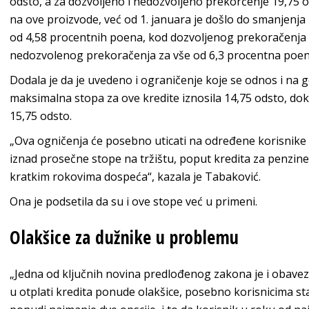
odsto, a za dozvoljeno i nedozvoljeno prekorčenje 19,75 
na ove proizvode, već od 1. januara je došlo do smanjenja
od 4,58 procentnih poena, kod dozvoljenog prekoračenja 
nedozvolenog prekoračenja za vše od 6,3 procentna poena
Dodala je da je uvedeno i ograničenje koje se odnos i na g
maksimalna stopa za ove kredite iznosila 14,75 odsto, dok
15,75 odsto.
„Ova ogničenja će posebno uticati na određene korisnike
iznad prosečne stope na tržištu, poput kredita za penzine
kratkim rokovima dospeća“, kazala je Tabaković.
Ona je podsetila da su i ove stope već u primeni.
Olakšice za dužnike u problemu
„Jedna od ključnih novina predlođenog zakona je i obavez
u otplati kredita ponude olakšice, posebno korisnicima 