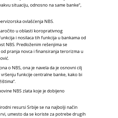
vakvu situaciju, odnosno na same banke“,
ervizorska ovlašćenja NBS.
naročito u oblasti koroprativnog
 funkcija i nosilaca tih funkcija u bankama od
nost NBS. Predloženim rešenjima se
 od pranja novca i finansiranja terorizma u
ović.
 o NBS, ona je navela da je osnovni cilj
vršenju funkcije centralne banke, kako bi
žištima“.
povine NBS zlata koje je dobijeno
dni resursi Srbije se na najbolji način
ervi, umesto da se koriste za potrebe drugih