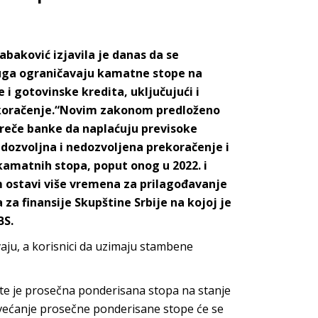
baković izjavila je danas da se
sluga ograničavaju kamatne stope na
i gotovinske kredita, uključujući i
rekoračenje.“Novim zakonom predloženo
preče banke da naplaćuju previsoke
dozvoljna i nedozvoljena prekoračenje i
 kamatnih stopa, poput onog u 2022. i
im ostavi više vremena za prilagođavanje
za finansije Skupštine Srbije na kojoj je
BS.
vaju, a korisnici da uzimaju stambene
te je prosečna ponderisana stopa na stanje
 uvećanje prosečne ponderisane stope će se