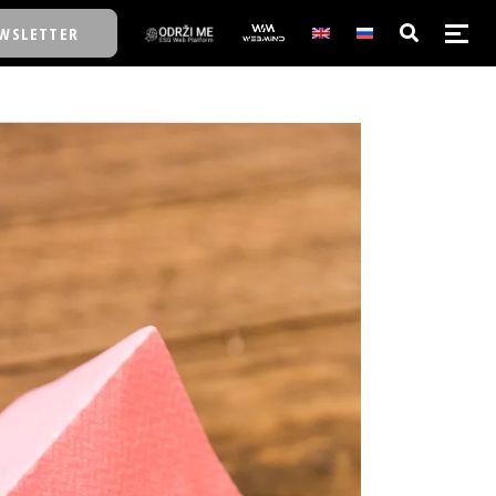
WSLETTER
E/SCHOOL
E/SCHOOL
A
A