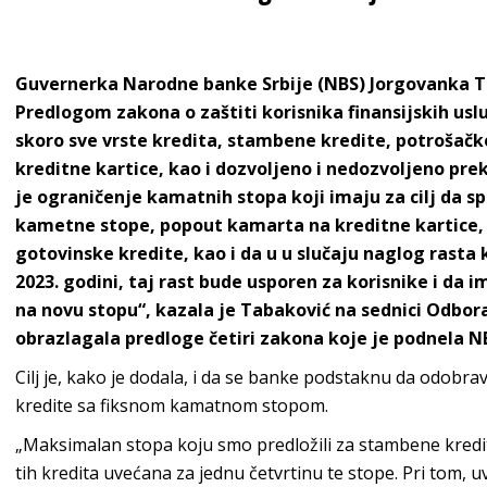
Guvernerka Narodne banke Srbije (NBS) Jorgovanka Ta
Predlogom zakona o zaštiti korisnika finansijskih u
skoro sve vrste kredita, stambene kredite, potrošačke 
kreditne kartice, kao i dozvoljeno i nedozvoljeno p
je ograničenje kamatnih stopa koji imaju za cilj da s
kametne stope, popout kamarta na kreditne kartice, 
gotovinske kredite, kao i da u u slučaju naglog rasta
2023. godini, taj rast bude usporen za korisnike i da 
na novu stopu“, kazala je Tabaković na sednici Odbora 
obrazlagala predloge četiri zakona koje je podnela N
Cilj je, kako je dodala, i da se banke podstaknu da odobra
kredite sa fiksnom kamatnom stopom.
„Maksimalan stopa koju smo predložili za stambene kredi
tih kredita uvećana za jednu četvrtinu te stope. Pri tom,