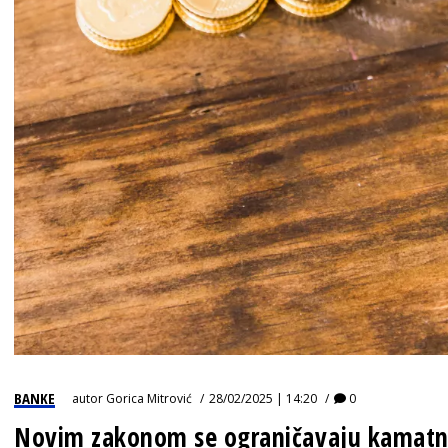
BANKE
autor
Gorica Mitrović
28/02/2025 | 14:20
0
Novim zakonom se ograničavaju kamatne