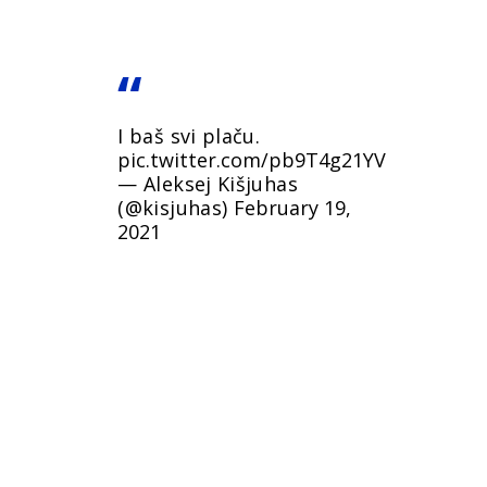
I baš svi plaču.
pic.twitter.com/pb9T4g21YV
— Aleksej Kišjuhas
(@kisjuhas)
February 19,
2021