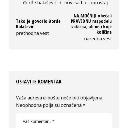
đorđe balašević
/
novi sad
/
oprostaj
NAJMOĆNIJI obećali
Tako je govorio Đorđe
PRAVEDNU raspodelu
Balašević
vakcina, ali ne i koje
količine
prethodna vest
naredna vest
OSTAVITE KOMENTAR
Vaša adresa e-pošte neće biti objavljena.
Neophodna polja su označena
*