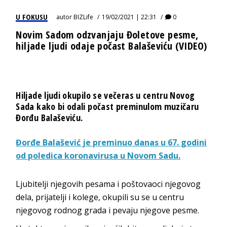
U FOKUSU
autor
BIZLife
19/02/2021 | 22:31
0
Novim Sadom odzvanjaju Đoletove pesme,
hiljade ljudi odaje počast Balaševiću (VIDEO)
Hiljade ljudi okupilo se večeras u centru Novog
Sada kako bi odali počast preminulom muzičaru
Đorđu Balaševiću.
Đorđe Balašević je preminuo danas u 67. godini
od poledica koronavirusa u Novom Sadu.
Ljubitelji njegovih pesama i poštovaoci njegovog
dela, prijatelji i kolege, okupili su se u centru
njegovog rodnog grada i pevaju njegove pesme.