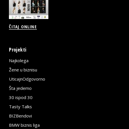
ČITAJ ONLINE
Projekti
Najkolega
Žene u biznisu
UticajnOdgovorno
Šta jedemo
30 ispod 30
Tasty Talks
BIZBendovi
BMW biznis liga