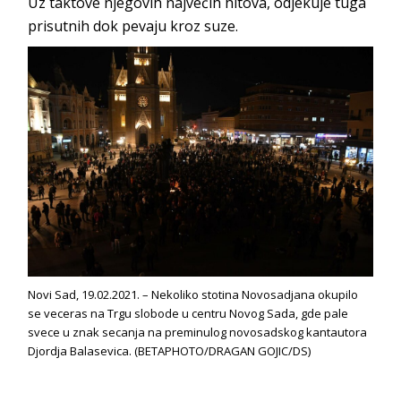
Uz taktove njegovih najvećih hitova, odjekuje tuga
prisutnih dok pevaju kroz suze.
Novi Sad, 19.02.2021. – Nekoliko stotina Novosadjana okupilo
se veceras na Trgu slobode u centru Novog Sada, gde pale
svece u znak secanja na preminulog novosadskog kantautora
Djordja Balasevica. (BETAPHOTO/DRAGAN GOJIC/DS)