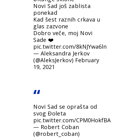
Novi Sad još zablista
ponekad
Kad šest raznih crkava u
glas zazvone
Dobro veče, moj Novi
Sade ❤️
pic.twitter.com/8kNJYwa6ln
— Aleksandra Jerkov
(@AleksJerkov)
February
19, 2021
Novi Sad se oprašta od
svog Đoleta
pic.twitter.com/CPM0HokfBA
— Robert Coban
(@robert_coban)