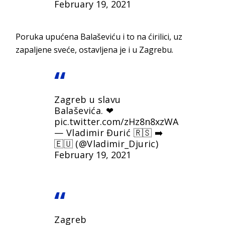
February 19, 2021
Poruka upućena Balaševiću i to na ćirilici, uz
zapaljene sveće, ostavljena je i u Zagrebu.
Zagreb u slavu
Balaševića. ❤
pic.twitter.com/zHz8n8xzWA
— Vladimir Đurić 🇷🇸 ➡️
🇪🇺 (@Vladimir_Djuric)
February 19, 2021
Zagreb