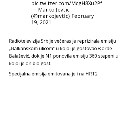
pic.twitter.com/McgH8Xu2Pf
— Marko Jevtic
(@markojevtic)
February
19, 2021
Radiotelevizija Srbije večeras je reprizirala emisiju
„Balkanskom ulicom“ u kojoj je gostovao Đorđe
Balašević, dok je N1 ponovila emisiju 360 stepeni u
kojoj je on bio gost.
Specijalna emisija emitovana je i na HRT2.