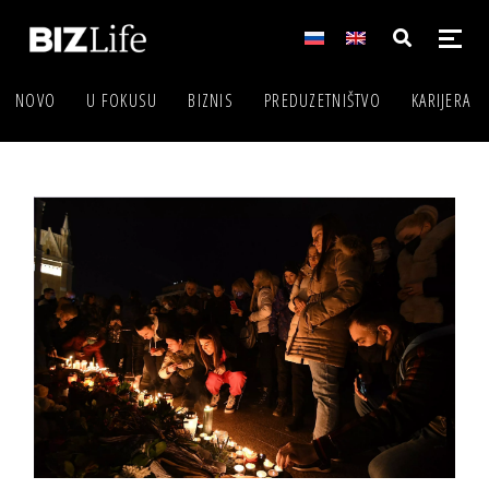
NOVO
U FOKUSU
BIZNIS
PREDUZETNIŠTVO
KARIJERA