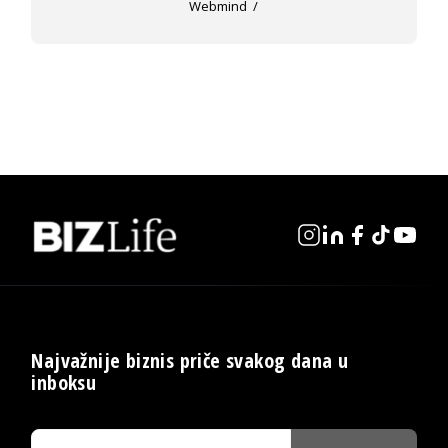
Webmind
Najvažnije biznis priče svakog dana u
inboksu