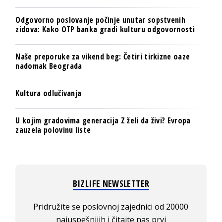
Odgovorno poslovanje počinje unutar sopstvenih
zidova: Kako OTP banka gradi kulturu odgovornosti
Naše preporuke za vikend beg: Četiri tirkizne oaze
nadomak Beograda
Kultura odlučivanja
U kojim gradovima generacija Z želi da živi? Evropa
zauzela polovinu liste
BIZLIFE NEWSLETTER
Pridružite se poslovnoj zajednici od 20000
najuspešnijih i čitajte nas prvi