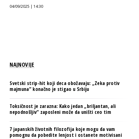
04/09/2025 | 14:30
NAJNOVIJE
Svetski strip-hit koji deca obožavaju: „Zeka protiv
majmuna“ konačno je stigao u Srbiju
Toksičnost je zarazna: Kako jedan „briljantan, ali
nepodnošljiv“ zaposleni može da uništi ceo tim
7 japanskih životnih filozofija koje mogu da vam
pomognu da pobedite lenjost i ostanete motivisani