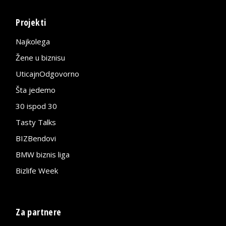
Projekti
Najkolega
Žene u biznisu
UticajnOdgovorno
Šta jedemo
30 ispod 30
Tasty Talks
BIZBendovi
BMW biznis liga
Bizlife Week
Za partnere