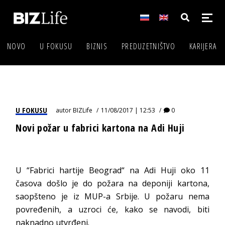
NOVO
U FOKUSU
BIZNIS
PREDUZETNIŠTVO
KARIJERA
U FOKUSU
autor
BIZLife
11/08/2017 | 12:53
0
Novi požar u fabrici kartona na Adi Huji
U “Fabrici hartije Beograd“ na Adi Huji oko 11
časova došlo je do požara na deponiji kartona,
saopšteno je iz MUP-a Srbije. U požaru nema
povređenih, a uzroci će, kako se navodi, biti
naknadno utvrđeni.