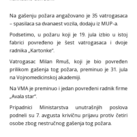
Na gašenju požara angažovano je 35 vatrogasaca
– spasilaca sa dvanaest vozila, dodaju iz MUP-a.
Podsetimo, u požaru koji je 19. jula izbio u istoj
fabrici povređeno je šest vatrogasaca i dvoje
radnika „Kartonke“.
Vatrogasac Milan Rmuš, koji je bio povređen
prilikom gašenja tog požara, preminuo je 31. jula
na Vojnomedicinskoj akademiji.
Na VMA je preminuo i jedan povređeni radnik firme
„Avala star“.
Pripadnici Ministarstva unutrašnjih poslova
podneli su 7. avgusta krivičnu prijavu protiv četiri
osobe zbog nestručnog gašenja tog požara.