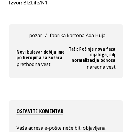
Izvor:
BIZLife/N1
pozar
/
fabrika kartona Ada Huja
Tači: Počinje nova faza
Novi bulevar dobija ime
dijaloga, cilj
po herojima sa Košara
normalizacija odnosa
prethodna vest
naredna vest
OSTAVITE KOMENTAR
Vaša adresa e-pošte neće biti objavljena.