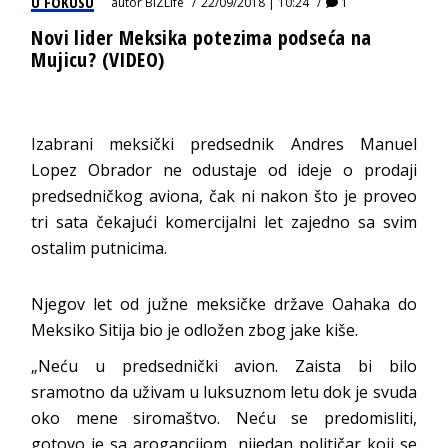
U FOKUSU
autor
BIZLife
22/09/2018 | 10:24
1
Novi lider Meksika potezima podseća na
Mujicu? (VIDEO)
Izabrani meksički predsednik Andres Manuel
Lopez Obrador ne odustaje od ideje o prodaji
predsedničkog aviona, čak ni nakon što je proveo
tri sata čekajući komercijalni let zajedno sa svim
ostalim putnicima.
Njegov let od južne meksičke države Oahaka do
Meksiko Sitija bio je odložen zbog jake kiše.
„Neću u predsednički avion. Zaista bi bilo
sramotno da uživam u luksuznom letu dok je svuda
oko mene siromaštvo. Neću se predomisliti,
gotovo je sa arogancijom, nijedan političar koji se