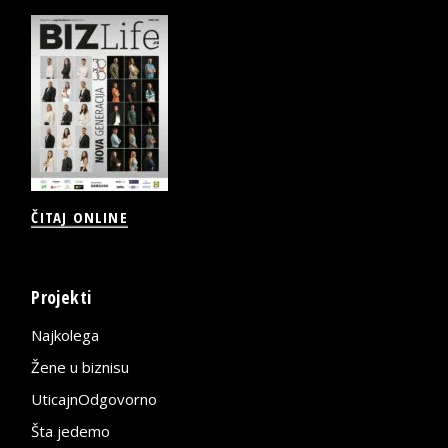
ČITAJ ONLINE
Projekti
Najkolega
Žene u biznisu
UticajnOdgovorno
Šta jedemo