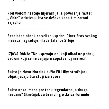
Pod vodom nestaje hijerarhija, a poverenje raste:
„Vidre“ otkrivaju šta se dešava kada tim zaroni
zajedno
Besplatan obrok za velike uspehe: Diner Bros svakog
meseca nagrađuje mlade talente Srbije
IZJAVA DANA: “Ne uspevaju oni koji nikad ne padnu,
već oni koji se ne valjaju u sopstvenoj nesreći”
Zašto je Novo Nordisk tužio Eli Lilly: stručnjaci
objašnjavaju šta stoji iza spora
Zašto neka imena postanu legendarna, a druga
nestanu? Stručnjak za brending otkriva formulu