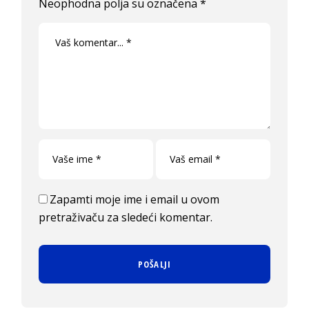
Neophodna polja su označena
*
Zapamti moje ime i email u ovom
pretraživaču za sledeći komentar.