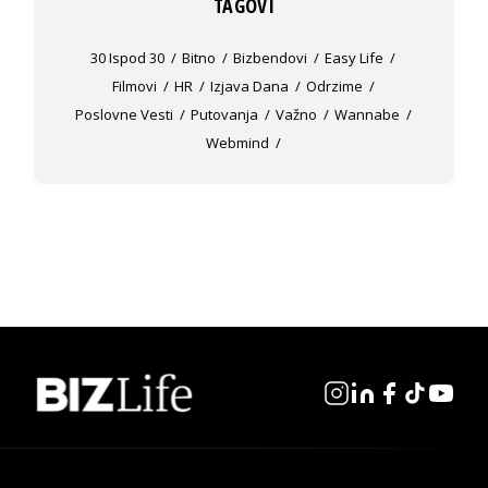
TAGOVI
30 Ispod 30
Bitno
Bizbendovi
Easy Life
Filmovi
HR
Izjava Dana
Odrzime
Poslovne Vesti
Putovanja
Važno
Wannabe
Webmind