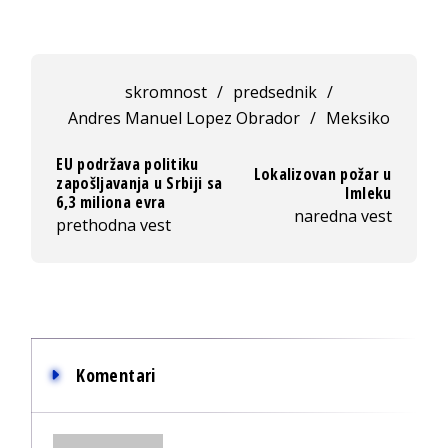
skromnost
/
predsednik
/
Andres Manuel Lopez Obrador
/
Meksiko
EU podržava politiku
Lokalizovan požar u
zapošljavanja u Srbiji sa
Imleku
6,3 miliona evra
naredna vest
prethodna vest
Komentari