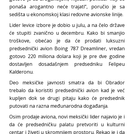
ponaša arogantno neće trajati“, poručio je sa
sedišta u ekonomskoj klasi redovne avionske linije.
Lider levice izbore je dobio u julu, a na čelo države
će stupiti zvanično u decembru. Kako bi smanjio
troškove, obećao je da će prodati luksuzni
predsednički avion Boing 787 Dreamliner, vredan
gotovo 220 miliona dolara koji je pre dve godine
dostavljen dosadašnjem predsedniku Felipeu
Kalderonu.
Deo meksičke javnosti smatra da bi Obrador
trebalo da koristiti predsednički avion kad je već
kupljen dok se drugi pitaju kako će predsednik
putovati na razna međunarodna događanja.
Osim prodaje aviona, novi meksički lider najavio je i
da će predsedničku palatu pretvoriti u kulturni
centar i živeti u skromnijem prostoru. Rekao je i da