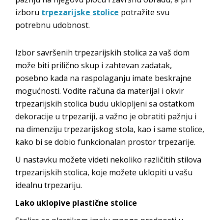
izboru
trpezarijske stolice
potražite svu
potrebnu udobnost.
Izbor savršenih trpezarijskih stolica za vaš dom
može biti prilično skup i zahtevan zadatak,
posebno kada na raspolaganju imate beskrajne
mogućnosti. Vodite računa da materijal i okvir
trpezarijskih stolica budu uklopljeni sa ostatkom
dekoracije u trpezariji, a važno je obratiti pažnju i
na dimenziju trpezarijskog stola, kao i same stolice,
kako bi se dobio funkcionalan prostor trpezarije.
U nastavku možete videti nekoliko različitih stilova
trpezarijskih stolica, koje možete uklopiti u vašu
idealnu trpezariju.
Lako uklopive plastične stolice