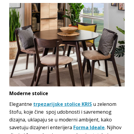
Moderne stolice
Elegantne
trpezarijske stolice KRIS
u zelenom
štofu, koje čine spoj udobnosti i savremenog
dizajna, uklapaju se u moderni ambijent, kako
savetuju dizajneri enterijera
Forma Ideale
. Njihov