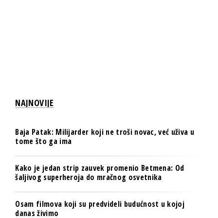
NAJNOVIJE
Baja Patak: Milijarder koji ne troši novac, već uživa u
tome što ga ima
Kako je jedan strip zauvek promenio Betmena: Od
šaljivog superheroja do mračnog osvetnika
Osam filmova koji su predvideli budućnost u kojoj
danas živimo