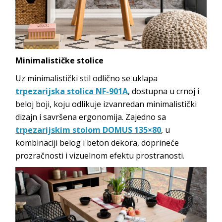
Minimalističke stolice
Uz minimalistički stil odlično se uklapa
trpezarijska stolica NF-901A
, dostupna u crnoj i
beloj boji, koju odlikuje izvanredan minimalistički
dizajn i savršena ergonomija. Zajedno sa
trpezarijskim stolom DOMUS 135×80
, u
kombinaciji belog i beton dekora, doprineće
prozračnosti i vizuelnom efektu prostranosti.