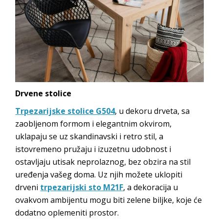
Drvene stolice
Trpezarijske stolice G504
, u dekoru drveta, sa
zaobljenom formom i elegantnim okvirom,
uklapaju se uz skandinavski i retro stil, a
istovremeno pružaju i izuzetnu udobnost i
ostavljaju utisak neprolaznog, bez obzira na stil
uređenja vašeg doma. Uz njih možete uklopiti
drveni
trpezarijski sto M21F
, a dekoracija u
ovakvom ambijentu mogu biti zelene biljke, koje će
dodatno oplemeniti prostor.