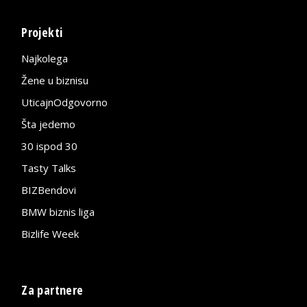
Projekti
Najkolega
Žene u biznisu
UticajnOdgovorno
Šta jedemo
30 ispod 30
Tasty Talks
BIZBendovi
BMW biznis liga
Bizlife Week
Za partnere