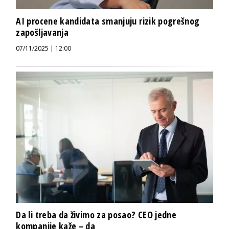
AI procene kandidata smanjuju rizik pogrešnog
zapošljavanja
07/11/2025 | 12:00
Da li treba da živimo za posao? CEO jedne
kompanije kaže – da