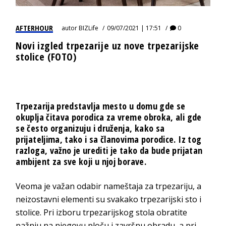
AFTERHOUR
autor
BIZLife
09/07/2021 | 17:51
0
Novi izgled trpezarije uz nove trpezarijske
stolice (FOTO)
Trpezarija predstavlja mesto u domu gde se
okuplja čitava porodica za vreme obroka, ali gde
se često organizuju i druženja, kako sa
prijateljima, tako i sa članovima porodice. Iz tog
razloga, važno je urediti je tako da bude prijatan
ambijent za sve koji u njoj borave.
Veoma je važan odabir nameštaja za trpezariju, a
neizostavni elementi su svakako trpezarijski sto i
stolice. Pri izboru trpezarijskog stola obratite
pažnju na njegovu ploču i završnu obradu, a pri