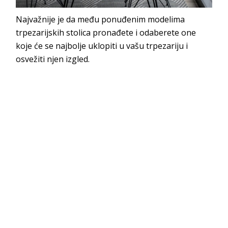
Najvažnije je da među ponuđenim modelima
trpezarijskih stolica pronađete i odaberete one
koje će se najbolje uklopiti u vašu trpezariju i
osvežiti njen izgled.