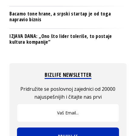
Bacamo tone hrane, a srpski startap je od toga
napravio biznis
IZJAVA DANA: „Ono što lider toleriše, to postaje
kultura kompanije“
BIZLIFE NEWSLETTER
Pridružite se poslovnoj zajednici od 20000
najuspešnijih i čitajte nas prvi
PRIJAVI SE