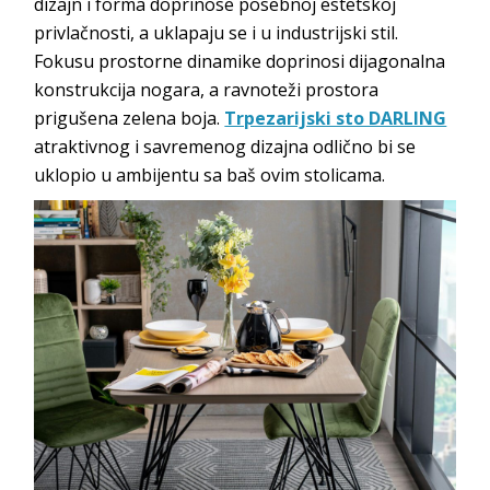
dizajn i forma doprinose posebnoj estetskoj
privlačnosti, a uklapaju se i u industrijski stil.
Fokusu prostorne dinamike doprinosi dijagonalna
konstrukcija nogara, a ravnoteži prostora
prigušena zelena boja.
Trpezarijski sto DARLING
atraktivnog i savremenog dizajna odlično bi se
uklopio u ambijentu sa baš ovim stolicama.