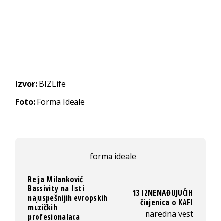
Izvor:
BIZLife
Foto:
Forma Ideale
forma ideale
Relja Milanković
Bassivity na listi
13 IZNENAĐUJUĆIH
najuspešnijih evropskih
činjenica o KAFI
muzičkih
naredna vest
profesionalaca