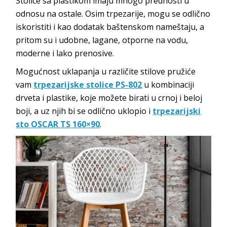
Stolice sa plastikom imaju mnogo prednosti u
odnosu na ostale. Osim trpezarije, mogu se odlično
iskoristiti i kao dodatak baštenskom nameštaju, a
pritom su i udobne, lagane, otporne na vodu,
moderne i lako prenosive.
Mogućnost uklapanja u različite stilove pružiće
vam
trpezarijske stolice PS-802
u kombinaciji
drveta i plastike, koje možete birati u crnoj i beloj
boji, a uz njih bi se odlično uklopio i
trpezarijski
sto OSCAR TS 160×90
.