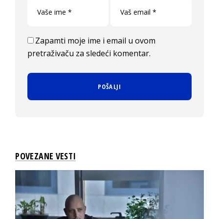
Zapamti moje ime i email u ovom
pretraživaču za sledeći komentar.
POVEZANE VESTI