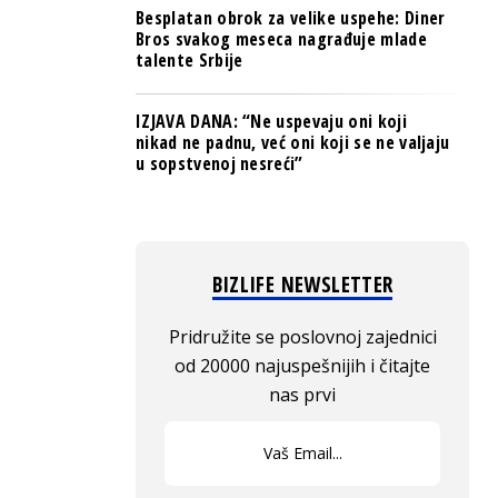
Besplatan obrok za velike uspehe: Diner
Bros svakog meseca nagrađuje mlade
talente Srbije
IZJAVA DANA: “Ne uspevaju oni koji
nikad ne padnu, već oni koji se ne valjaju
u sopstvenoj nesreći”
BIZLIFE NEWSLETTER
Pridružite se poslovnoj zajednici
od 20000 najuspešnijih i čitajte
nas prvi