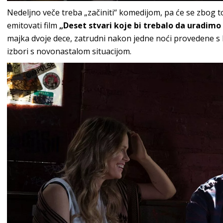
Nedeljno veče treba „začiniti“ komedijom, pa će se zbog 
emitovati film
„Deset stvari koje bi trebalo da uradimo
majka dvoje dece, zatrudni nakon jedne noći provedene s
izbori s novonastalom situacijom.