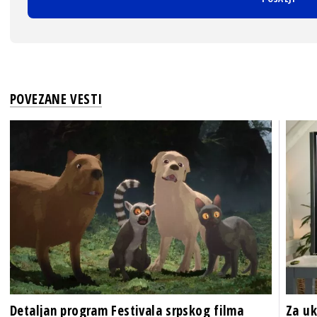
POVEZANE VESTI
Detaljan program Festivala srpskog filma
Za uk