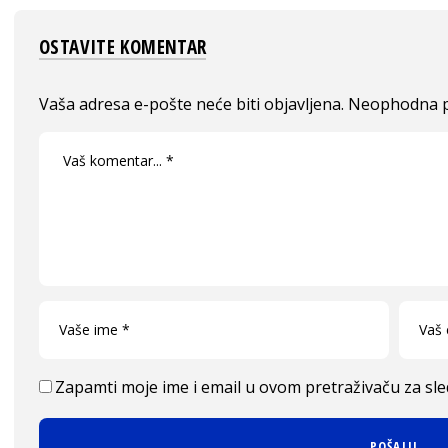
OSTAVITE KOMENTAR
Vaša adresa e-pošte neće biti objavljena.
Neophodna p
Zapamti moje ime i email u ovom pretraživaču za sl