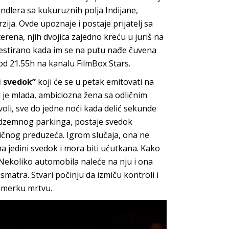
ndlera sa kukuruznih polja Indijane,
ja. Ovde upoznaje i postaje prijatelj sa
ena, njih dvojica zajedno kreću u juriš na
 testirano kada im se na putu nađe čuvena
 od 21.55h na kanalu FilmBox Stars.
i svedok”
koji će se u petak emitovati na
 je mlada, ambiciozna žena sa odličnim
voli, sve do jedne noći kada delić sekunde
podzemnog parkinga, postaje svedok
ičnog preduzeća. Igrom slučaja, ona ne
na jedini svedok i mora biti ućutkana. Kako
. Nekoliko automobila naleće na nju i ona
matra. Stvari počinju da izmiču kontroli i
 cimerku mrtvu.