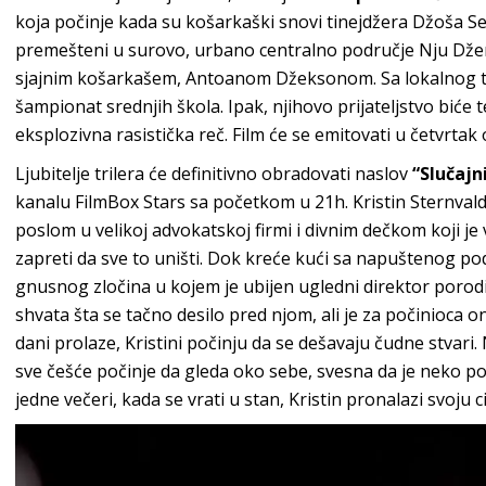
koja počinje kada su košarkaški snovi tinejdžera Džoša Se
premešteni u surovo, urbano centralno područje Nju Džerzi
sjajnim košarkašem, Antoanom Džeksonom. Sa lokalnog ter
šampionat srednjih škola. Ipak, njihovo prijateljstvo biće
eksplozivna rasistička reč. Film će se emitovati u četvrtak
Ljubitelje trilera će definitivno obradovati naslov
“Slučajn
kanalu FilmBox Stars sa početkom u 21h. Kristin Sternvald
poslom u velikoj advokatskoj firmi i divnim dečkom koji je 
zapreti da sve to uništi. Dok kreće kući sa napuštenog 
gnusnog zločina u kojem je ubijen ugledni direktor porod
shvata šta se tačno desilo pred njom, ali je za počinioca o
dani prolaze, Kristini počinju da se dešavaju čudne stvari
sve češće počinje da gleda oko sebe, svesna da je neko pos
jedne večeri, kada se vrati u stan, Kristin pronalazi svoju