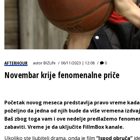
AFTERHOUR
autor
BIZLife
06/11/2023 | 12:08
0
Novembar krije fenomenalne priče
Početak novog meseca predstavlja pravo vreme kada 
poželjno da jedna od njih bude da više vremena izdvaj
Baš zbog toga vam i ove nedelje predlažemo fenomenal
zabaviti. Vreme je da uključite FillmBox kanale.
Ukoliko ste ljubitelj drama, onda je film
“Ispod obruča”
id