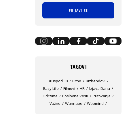
PRIJAVI SE
TAGOVI
30 Ispod 30
Bitno
Bizbendovi
Easy Life
Filmovi
HR
Izjava Dana
Odrzime
Poslovne Vesti
Putovanja
Važno
Wannabe
Webmind