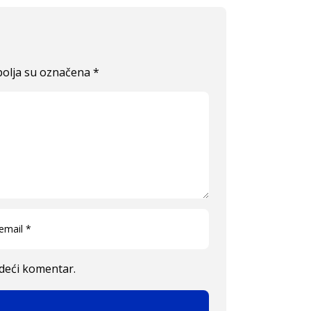
olja su označena
*
edeći komentar.