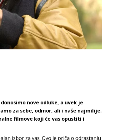
donosimo nove odluke, a uvek je
amo za sebe, odmor, ali i naše najmilije.
ne filmove koji će vas opustiti i
ealan izbor za vas. Ovo je priča o odrastanju