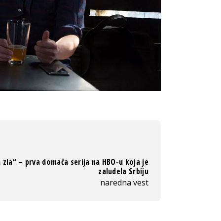
 zla“ – prva domaća serija na HBO-u koja je
zaludela Srbiju
naredna vest