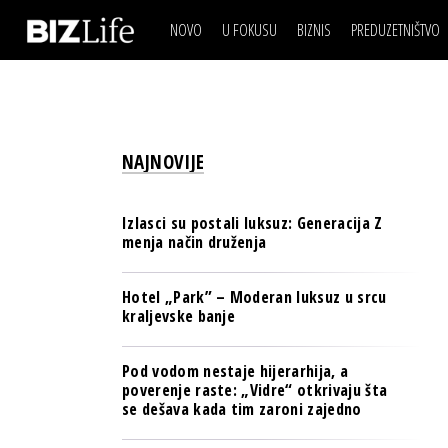
NOVO
U FOKUSU
BIZNIS
PREDUZETNIŠTVO
IZJAVA DANA
BIZNIS SCENA
VIDEO
REAL ESTATE
IZJAVA DANA
BIZNIS SCENA
BREND I KOMUNIKACI
VIDEO
REAL ESTATE
ESG & ENERGY
NAJNOVIJE
BREND I KOMUNIKACI
BANKE
ESG & ENERGY
OSIGURANJE
Izlasci su postali luksuz: Generacija Z
BANKE
menja način druženja
TECH I AI
OSIGURANJE
BIZNIS & SPORT
Hotel „Park” – Moderan luksuz u srcu
TECH I AI
kraljevske banje
PULS REGIONA
BIZNIS & SPORT
NOVO NA RAFU
Pod vodom nestaje hijerarhija, a
PULS REGIONA
poverenje raste: „Vidre“ otkrivaju šta
se dešava kada tim zaroni zajedno
NOVO NA RAFU