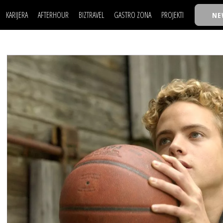
KARIJERA
AFTERHOUR
BIZTRAVEL
GASTRO ZONA
PROJEKTI
NE
POSAO
FILM I SCENA
NAJKOLEGA
LJUDI (HR)
KNJIGE
TASTY TALKS
POSAO
FILM I SCENA
NAJKOLEGA
JE
MOJ UGAO
AUTO SVET
30 ISPOD 30
LJUDI (HR)
KNJIGE
TASTY TALKS
USAVRŠAVANJE
STIL
BACK TO OFFICE/SCHOOL
JE
MOJ UGAO
AUTO SVET
30 ISPOD 30
KNOW-HOW
WELLBEING
BIZBENDOVI
USAVRŠAVANJE
STIL
BACK TO OFFICE/SCHOOL
BIZKOLEGIJUM
KNOW-HOW
WELLBEING
BIZBENDOVI
BMW BIZNIS LIGA
BIZKOLEGIJUM
BIZLIFE WEEK
BMW BIZNIS LIGA
IZJAVA GODINE
BIZLIFE WEEK
IZJAVA GODINE