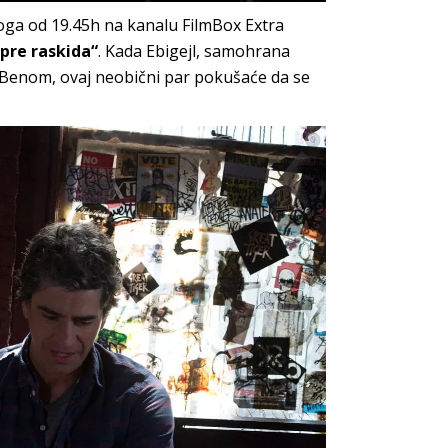
toga od 19.45h na kanalu FilmBox Extra
 pre raskida“
. Kada Ebigejl, samohrana
 Benom, ovaj neobični par pokušaće da se