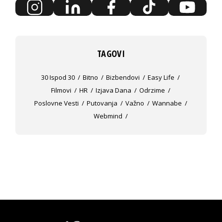
TAGOVI
30 Ispod 30
Bitno
Bizbendovi
Easy Life
Filmovi
HR
Izjava Dana
Odrzime
Poslovne Vesti
Putovanja
Važno
Wannabe
Webmind