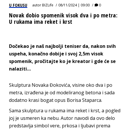
U FOKUSU
autor
BIZLife
08/11/2024 | 09:00
0
Novak dobio spomenik visok dva i po metra:
U rukama ima reket i krst
Dočekao je naš najbolji teniser da, nakon svih
uspeha, konačno dobije i svoj 2,5m visok
spomenik, pročitajte ko je kreator i gde će se
nalaziti…
Skulptura Novaka Đokovića, visine oko dva i po
metra, izrađena je od modeliranog betona i sada
dodatno krasi bogat opus Borisa Staparca.
Sama skulptura u rukama ima reket i krst, a pogled
joj je usmeren ka nebu. Autor navodi da ovo delo
predstavlja simbol vere, prkosa i ljubavi prema