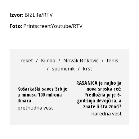
Izvor:
BIZLife/RTV
Foto:
Printscreen:Youtube/RTV
reket
/
Kiinda
/
Novak Đoković
/
tenis
/
spomenik
/
krst
RASANICA je najbolja
Košarkaški savez Srbije
nova srpska reč:
u minusu 100 miliona
Predložila ju je 6-
dinara
godišnja devojčica, a
znate li šta znači?
prethodna vest
naredna vest