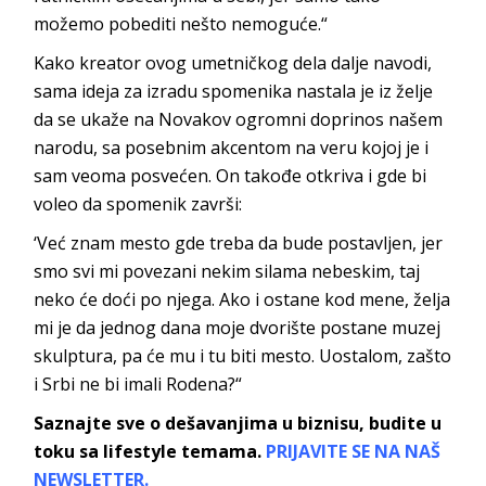
možemo pobediti nešto nemoguće.“
Kako kreator ovog umetničkog dela dalje navodi,
sama ideja za izradu spomenika nastala je iz želje
da se ukaže na Novakov ogromni doprinos našem
narodu, sa posebnim akcentom na veru kojoj je i
sam veoma posvećen. On takođe otkriva i gde bi
voleo da spomenik završi:
‘Već znam mesto gde treba da bude postavljen, jer
smo svi mi povezani nekim silama nebeskim, taj
neko će doći po njega. Ako i ostane kod mene, želja
mi je da jednog dana moje dvorište postane muzej
skulptura, pa će mu i tu biti mesto. Uostalom, zašto
i Srbi ne bi imali Rodena?“
Saznajte sve o dešavanjima u biznisu, budite u
toku sa lifestyle temama.
PRIJAVITE SE NA NAŠ
NEWSLETTER.