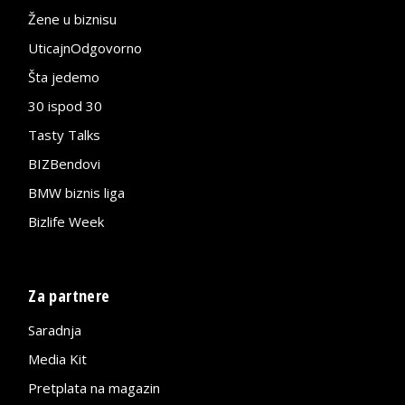
Žene u biznisu
UticajnOdgovorno
Šta jedemo
30 ispod 30
Tasty Talks
BIZBendovi
BMW biznis liga
Bizlife Week
Za partnere
Saradnja
Media Kit
Pretplata na magazin