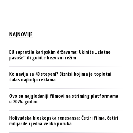
NAJNOVIJE
EU zapretila karipskim državama: Ukinite „zlatne
pasoše“ ili gubite bezvizni režim
Ko navija za 40 stepeni? Biznisi kojima je toplotni
talas najbolja reklama
Ovo su najgledaniji filmovi na striming platformama
u 2026. godini
Holivudska bioskopska renesansa: Četiri filma, četiri
milijarde i jedna velika poruka