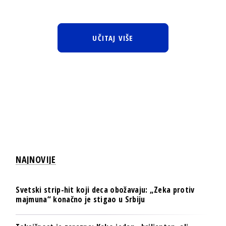
UČITAJ VIŠE
NAJNOVIJE
Svetski strip-hit koji deca obožavaju: „Zeka protiv
majmuna“ konačno je stigao u Srbiju