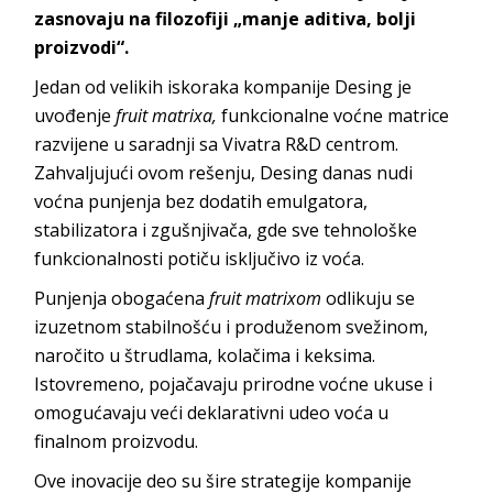
zasnovaju na filozofiji „manje aditiva, bolji
proizvodi“
.
Jedan od velikih iskoraka kompanije Desing je
uvođenje
fruit matrixa,
funkcionalne voćne matrice
razvijene u saradnji sa Vivatra R&D centrom.
Zahvaljujući ovom rešenju, Desing danas nudi
voćna punjenja bez dodatih emulgatora,
stabilizatora i zgušnjivača, gde sve tehnološke
funkcionalnosti potiču isključivo iz voća.
Punjenja obogaćena
fruit matrixom
odlikuju se
izuzetnom stabilnošću i produženom svežinom,
naročito u štrudlama, kolačima i keksima.
Istovremeno, pojačavaju prirodne voćne ukuse i
omogućavaju veći deklarativni udeo voća u
finalnom proizvodu.
Ove inovacije deo su šire strategije kompanije