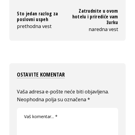
Zatrudnite u ovom
Sto jedan razlog za
hotelu i prirediće vam
poslovni uspeh
žurku
prethodna vest
naredna vest
OSTAVITE KOMENTAR
Vaša adresa e-pošte neće biti objavljena.
Neophodna polja su označena
*