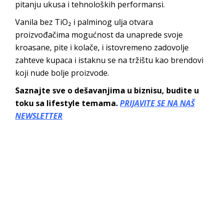
pitanju ukusa i tehnoloških performansi.
Vanila bez TiO₂ i palminog ulja otvara
proizvođačima mogućnost da unaprede svoje
kroasane, pite i kolače, i istovremeno zadovolje
zahteve kupaca i istaknu se na tržištu kao brendovi
koji nude bolje proizvode.
Saznajte sve o dešavanjima u biznisu, budite u
toku sa lifestyle temama.
PRIJAVITE SE NA NAŠ
NEWSLETTER