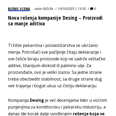
BIZNIS SCENA
autor
BIZLife
10/10/2025 | 13:30
0
Nova rešenja kompanije Desing – Proizvodi
sa manje aditiva
Tržište pekarstva i poslastičarstva se ubrzano
menja. Potrošači sve pažljivije čitaju deklaracije i
sve češće biraju proizvode koji ne sadrže veštačke
aditive, titanijum-dioksid ili palmino ulje. Za
proizvođače, ovo je veliki izazov. Sa jedne strane
treba obezbediti stabilnost, sa druge strane dug
vek trajanja i bogat ukus uz čistiju deklaraciju.
Kompanija
Desing
je već decenijama lider u voćnim
punjenjima za konditorsku i pekarsku industriju, a
danas ide korak dalje uvođenjem
rešenja koja se