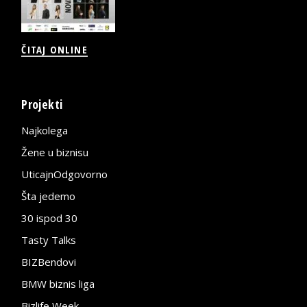
ČITAJ ONLINE
Projekti
Najkolega
Žene u biznisu
UticajnOdgovorno
Šta jedemo
30 ispod 30
Tasty Talks
BIZBendovi
BMW biznis liga
Bizlife Week