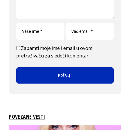
Zapamti moje ime i email u ovom
pretraživaču za sledeći komentar.
POVEZANE VESTI