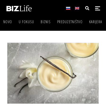
NOVO
U FOKUSU
BIZNIS
PREDUZETNIŠTVO
KARIJERA