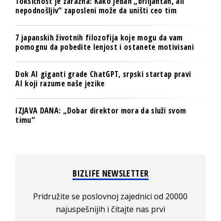
Toksičnost je zarazna: Kako jedan „briljantan, ali
nepodnošljiv“ zaposleni može da uništi ceo tim
7 japanskih životnih filozofija koje mogu da vam
pomognu da pobedite lenjost i ostanete motivisani
Dok AI giganti grade ChatGPT, srpski startap pravi
AI koji razume naše jezike
IZJAVA DANA: „Dobar direktor mora da služi svom
timu“
BIZLIFE NEWSLETTER
Pridružite se poslovnoj zajednici od 20000
najuspešnijih i čitajte nas prvi