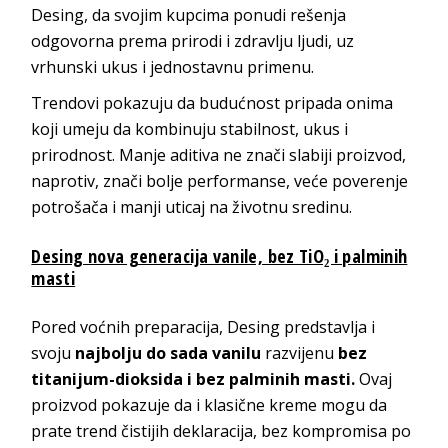
Desing, da svojim kupcima ponudi rešenja
odgovorna prema prirodi i zdravlju ljudi, uz
vrhunski ukus i jednostavnu primenu.
Trendovi pokazuju da budućnost pripada onima
koji umeju da kombinuju stabilnost, ukus i
prirodnost. Manje aditiva ne znači slabiji proizvod,
naprotiv, znači bolje performanse, veće poverenje
potrošača i manji uticaj na životnu sredinu.
Desing nova generacija vanile, bez TiO₂ i palminih
masti
Pored voćnih preparacija, Desing predstavlja i
svoju
najbolju do sada vanilu
razvijenu
bez
titanijum-dioksida i bez palminih masti
.
Ovaj
proizvod pokazuje da i klasične kreme mogu da
prate trend čistijih deklaracija, bez kompromisa po