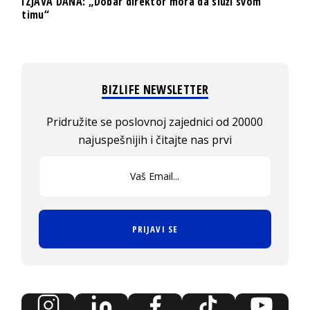
IZJAVA DANA: „Dobar direktor mora da služi svom
timu“
BIZLIFE NEWSLETTER
Pridružite se poslovnoj zajednici od 20000
najuspešnijih i čitajte nas prvi
PRIJAVI SE