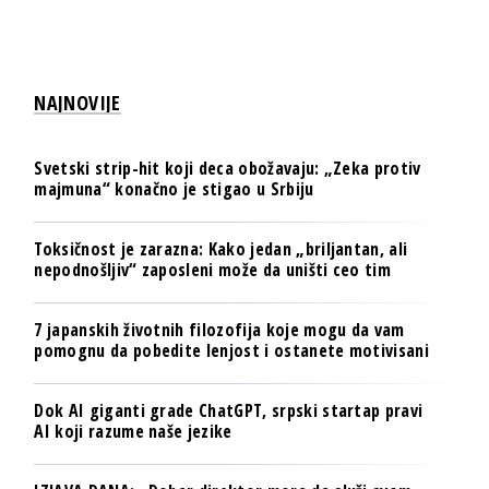
NAJNOVIJE
Svetski strip-hit koji deca obožavaju: „Zeka protiv
majmuna“ konačno je stigao u Srbiju
Toksičnost je zarazna: Kako jedan „briljantan, ali
nepodnošljiv“ zaposleni može da uništi ceo tim
7 japanskih životnih filozofija koje mogu da vam
pomognu da pobedite lenjost i ostanete motivisani
Dok AI giganti grade ChatGPT, srpski startap pravi
AI koji razume naše jezike