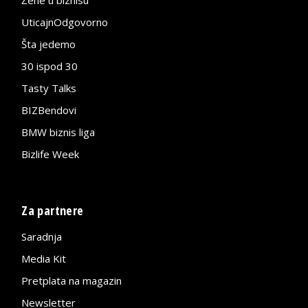
Žene u biznisu
UticajnOdgovorno
Šta jedemo
30 ispod 30
Tasty Talks
BIZBendovi
BMW biznis liga
Bizlife Week
Za partnere
Saradnja
Media Kit
Pretplata na magazin
Newsletter