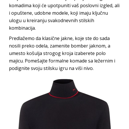
komadima koji će upotpuniti vaš poslovni izgled, ali
i opuštene, udobne modele, koji imaju ključnu
ulogu u kreiranju svakodnevnih stilskih
kombinacija.
Predlažemo da klasične jakne, koje ste do sada
nosili preko odela, zamenite bomber jaknom, a
umesto košulja strogog kroja izaberete polo
majicu. Pomešajte formalne komade sa ležernim i
podignite svoju stilsku igru na viši nivo.