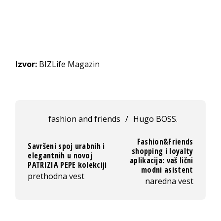
Izvor:
BIZLife Magazin
fashion and friends
/
Hugo BOSS.
Fashion&Friends
Savršeni spoj urabnih i
shopping i loyalty
elegantnih u novoj
aplikacija: vaš lični
PATRIZIA PEPE kolekciji
modni asistent
prethodna vest
naredna vest