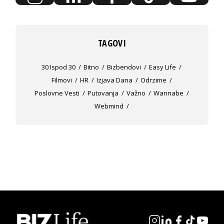
TAGOVI
30 Ispod 30
Bitno
Bizbendovi
Easy Life
Filmovi
HR
Izjava Dana
Odrzime
Poslovne Vesti
Putovanja
Važno
Wannabe
Webmind