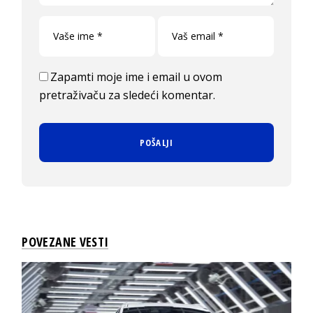
Zapamti moje ime i email u ovom
pretraživaču za sledeći komentar.
POVEZANE VESTI