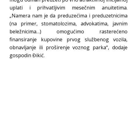
uplati i prihvatljivim mesečnim anuitetima.
„Namera nam je da preduzećima i preduzetnicima
(na primer, stomatolozima, advokatima, javnim
beležnicima…) omogućimo rasterećeno
finansiranje kupovine prvog službenog vozila,
obnavljanje ili proširenje voznog parka“, dodaje
gospodin Đikić.