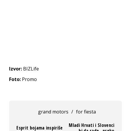
Izvor:
BIZLife
Foto:
Promo
grand motors
/
for fiesta
Mladi Hrvati i Slovenci
Esprit bojama inspiriše
bi da rade „preko