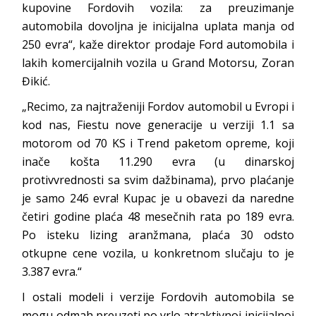
kupovine Fordovih vozila: za preuzimanje
automobila dovoljna je inicijalna uplata manja od
250 evra“, kaže direktor prodaje Ford automobila i
lakih komercijalnih vozila u Grand Motorsu, Zoran
Đikić.
„Recimo, za najtraženiji Fordov automobil u Evropi i
kod nas, Fiestu nove generacije u verziji 1.1 sa
motorom od 70 KS i Trend paketom opreme, koji
inače košta 11.290 evra (u dinarskoj
protivvrednosti sa svim dažbinama), prvo plaćanje
je samo 246 evra! Kupac je u obavezi da naredne
četiri godine plaća 48 mesečnih rata po 189 evra.
Po isteku lizing aranžmana, plaća 30 odsto
otkupne cene vozila, u konkretnom slučaju to je
3.387 evra.“
I ostali modeli i verzije Fordovih automobila se
mogu odmah preuzeti po vrlo atraktivnoj inicijalnoj