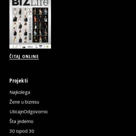
ČITAJ ONLINE
Projekti
Najkolega
Žene u biznisu
UticajnOdgovorno
Šta jedemo
30 ispod 30