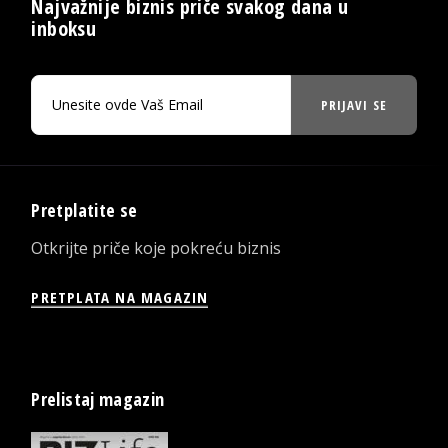
Najvažnije biznis priče svakog dana u
inboksu
PRIJAVI SE
Pretplatite se
Otkrijte priče koje pokreću biznis
PRETPLATA NA MAGAZIN
Prelistaj magazin