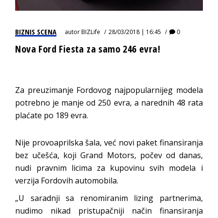
BIZNIS SCENA
autor
BIZLife
28/03/2018 | 16:45
0
Nova Ford Fiesta za samo 246 evra!
Za preuzimanje Fordovog najpopularnijeg modela
potrebno je manje od 250 evra, a narednih 48 rata
plaćate po 189 evra.
Nije provoaprilska šala, već novi paket finansiranja
bez učešća, koji Grand Motors, počev od danas,
nudi pravnim licima za kupovinu svih modela i
verzija Fordovih automobila.
„U saradnji sa renomiranim lizing partnerima,
nudimo nikad pristupačniji način finansiranja