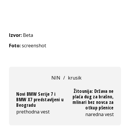
Izvor:
Beta
Foto:
screenshot
NIN
/
krusik
Žitounija: Država ne
Novi BMW Serije 7 i
plaća dug za brašno,
BMW X7 predstavljeni u
mlinari bez novca za
Beogradu
otkup pšenice
prethodna vest
naredna vest