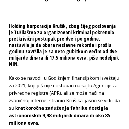
Holding korporacija Krušik, zbog čijeg poslovanja
je Tužilaštvo za organizovani kriminal pokrenulo
pretkrivični postupak pre dve i po godine,
nastavila je da obara neslavne rekorde i prošlu
godinu završila je sa neto gubitkom većim od dve
milijarde dinara ili 17,5 miliona evra, piše nedeljnik
NIN.
Kako se navodi, u Godišnjem finansijskom iz­veštaju
za 2021, koji još nije dostupan na sajtu Agencije za
privredne registre (APR), ali se može naći na
zvaničnoj internet stranici Krušika, jasno se vidi i da
su
kratkoročna zaduženja fabrike dostigla
astronomskih 9,98 milijardi dinara ili oko 85
miliona evra.