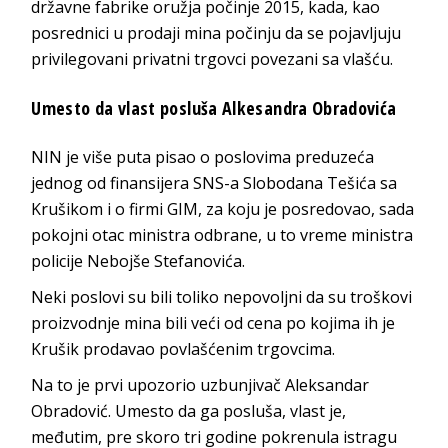
državne fabrike oružja počinje 2015, kada, kao
posrednici u prodaji mina počinju da se pojavljuju
privilegovani privatni trgovci povezani sa vlašću.
Umesto da vlast posluša Alkesandra Obradovića
NIN je više puta pisao o poslovima preduzeća
jednog od finansijera SNS-a Slobodana Tešića sa
Krušikom i o firmi GIM, za koju je posredovao, sada
pokojni otac ministra odbrane, u to vreme ministra
policije Nebojše Stefanovića.
Neki poslovi su bili toliko nepovoljni da su troškovi
proizvodnje mina bili veći od cena po kojima ih je
Krušik prodavao povlašćenim trgovcima.
Na to je prvi upozorio uzbunjivač Aleksandar
Obradović. Umesto da ga posluša, vlast je,
međutim, pre skoro tri godine pokrenula istragu