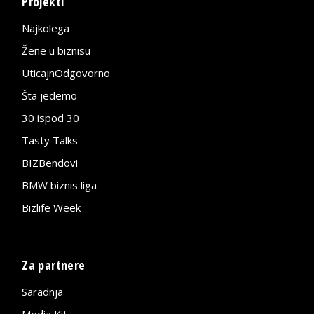
Projekti
Najkolega
Žene u biznisu
UticajnOdgovorno
Šta jedemo
30 ispod 30
Tasty Talks
BIZBendovi
BMW biznis liga
Bizlife Week
Za partnere
Saradnja
Media Kit