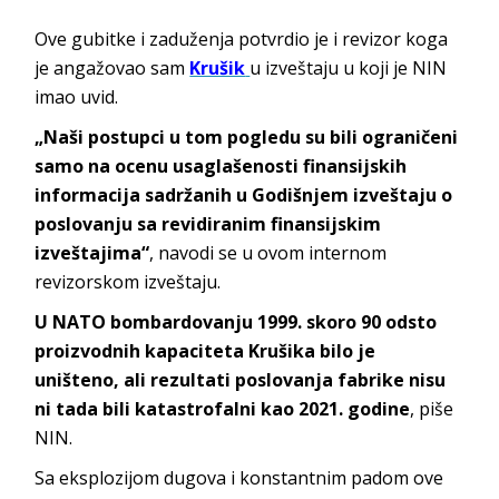
Ove gubitke i zaduženja potvrdio je i revizor koga
je angažovao sam
Krušik
u izveštaju u koji je NIN
imao uvid.
„Naši postupci u tom pogledu su bili ograničeni
samo na ocenu usaglašenosti finansijskih
informacija sadržanih u Godišnjem izveštaju o
poslovanju sa revidiranim finansijskim
izveštajima“
, navodi se u ovom internom
revizorskom izveštaju.
U NATO bombardovanju 1999. skoro 90 odsto
proizvodnih kapaciteta Krušika bilo je
uništeno, ali rezultati poslovanja fabrike nisu
ni tada bili katastrofalni kao 2021. godine
, piše
NIN.
Sa eksplozijom dugova i konstantnim padom ove