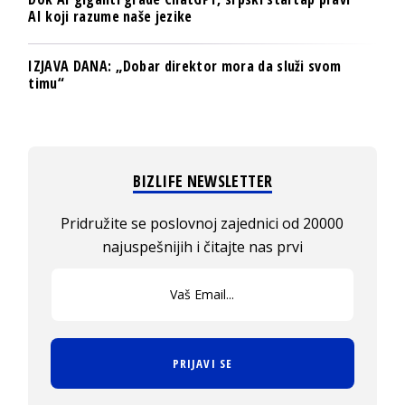
AI koji razume naše jezike
IZJAVA DANA: „Dobar direktor mora da služi svom
timu“
BIZLIFE NEWSLETTER
Pridružite se poslovnoj zajednici od 20000
najuspešnijih i čitajte nas prvi
PRIJAVI SE