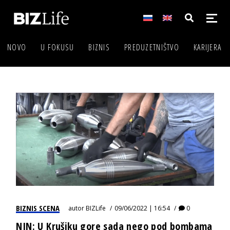
NOVO
U FOKUSU
BIZNIS
PREDUZETNIŠTVO
KARIJERA
BIZNIS SCENA
autor
BIZLife
09/06/2022 | 16:54
0
NIN: U Krušiku gore sada nego pod bombama