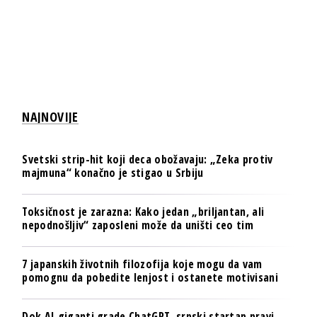
NAJNOVIJE
Svetski strip-hit koji deca obožavaju: „Zeka protiv
majmuna“ konačno je stigao u Srbiju
Toksičnost je zarazna: Kako jedan „briljantan, ali
nepodnošljiv“ zaposleni može da uništi ceo tim
7 japanskih životnih filozofija koje mogu da vam
pomognu da pobedite lenjost i ostanete motivisani
Dok AI giganti grade ChatGPT, srpski startap pravi