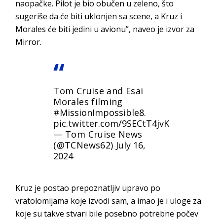
naopačke. Pilot je bio obučen u zeleno, što
sugeriše da će biti uklonjen sa scene, a Kruz i
Morales će biti jedini u avionu”, naveo je izvor za
Mirror.
Tom Cruise and Esai
Morales filming
#MissionImpossible8
.
pic.twitter.com/9SECtT4jvK
— Tom Cruise News
(@TCNews62)
July 16,
2024
Kruz je postao prepoznatljiv upravo po
vratolomijama koje izvodi sam, a imao je i uloge za
koje su takve stvari bile posebno potrebne počev