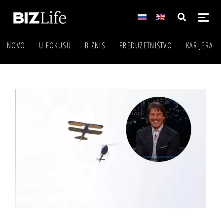
NOVO
U FOKUSU
BIZNIS
PREDUZETNIŠTVO
KARIJERA