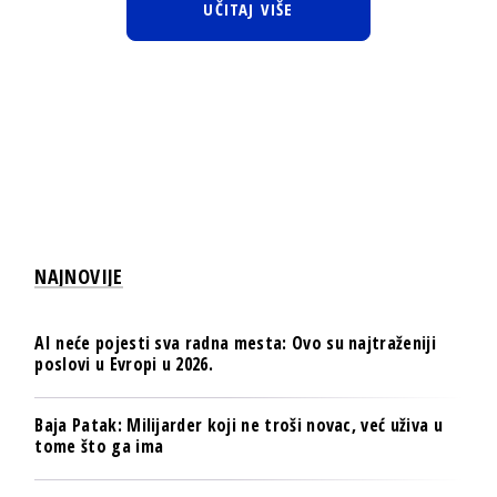
UČITAJ VIŠE
NAJNOVIJE
AI neće pojesti sva radna mesta: Ovo su najtraženiji
poslovi u Evropi u 2026.
Baja Patak: Milijarder koji ne troši novac, već uživa u
tome što ga ima