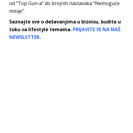
od “Top Gun-a” do brojnih nastavaka “Nemoguće
misije”.
Saznajte sve o dešavanjima u biznisu, budite u
toku sa lifestyle temama.
PRIJAVITE SE NA NAŠ
NEWSLETTER.