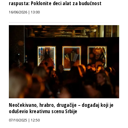
raspusta: Poklonite deci alat za budućnost
16/06/2026 | 13:00
Neočekivano, hrabro, drugačije – događaj koji je
oduševio kreativnu scenu Srbije
07/10/2025 | 12:50