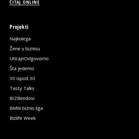
ČITAJ ONLINE
Projekti
Najkolega
Žene u biznisu
UticajnOdgovorno
Šta jedemo
30 ispod 30
Tasty Talks
BIZBendovi
BMW biznis liga
Bizlife Week