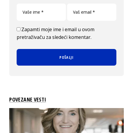
Zapamti moje ime i email u ovom
pretraživaču za sledeći komentar.
POVEZANE VESTI