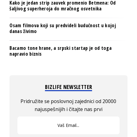
Kako je jedan strip zauvek promenio Betmena: Od
šaljivog superheroja do mračnog osvetnika
Osam filmova koji su predvideli budućnost u kojoj
danas živimo
Bacamo tone hrane, a srpski startap je od toga
napravio biznis
BIZLIFE NEWSLETTER
Pridružite se poslovnoj zajednici od 20000
najuspešnijih i čitajte nas prvi