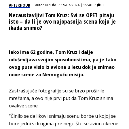
AFTERHOUR
autor
BIZLife
19/07/2024 | 19:40
0
Nezaustavljivi Tom Kruz: Svi se OPET pitaju
isto – da li je ovo najopasnija scena koju je
ikada snimio?
Iako ima 62 godine, Tom Kruz i dalje
oduševljava svojim sposobnostima, pa je tako
ovog puta visio iz aviona u letu dok je snimao
nove scene za Nemoguću misiju.
Zastrašujuće fotografije su se brzo proširile
mrežama, a ovo nije prvi put da Tom Kruz snima
ovakve scene.
“Činilo se da likovi snimaju scenu borbe u kojoj se
bore jedni s drugima pre nego što se avion okrene