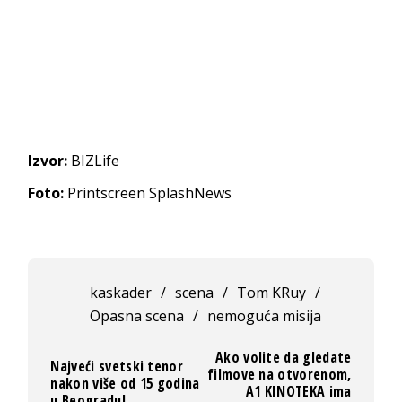
Izvor:
BIZLife
Foto:
Printscreen SplashNews
kaskader
/
scena
/
Tom KRuy
/
Opasna scena
/
nemoguća misija
Ako volite da gledate
Najveći svetski tenor
filmove na otvorenom,
nakon više od 15 godina
A1 KINOTEKA ima
u Beogradu!