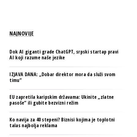
NAJNOVIJE
Dok AI giganti grade ChatGPT, srpski startap pravi
AI koji razume naše jezike
IZJAVA DANA: „Dobar direktor mora da služi svom
timu“
EU zapretila karipskim državama: Ukinite „zlatne
pasoše“ ili gubite bezvizni režim
Ko navija za 40 stepeni? Biznisi kojima je toplotni
talas najbolja reklama