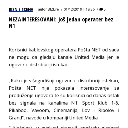
BIZNIS SCENA
autor
BIZLife
01/12/2019 | 18:36
5
NEZAINTERESOVANI: Još jedan operater bez
N1
Korisnici kablovskog operatera Pošta NET od sada
ne mogu da gledaju kanale United Media jer je
ugovor o distribuciji istekao.
„Kako je višegodišnji ugovor o distribuciji istekao,
Pošta NET nije pokazala interesovanje za
produženje ugovora te su korisnici od danas ostali
bez signala na kanalima N1, Sport Klub 1-6,
Pikaboo, Vavoom, Cinemanija, Lov i Ribolov i
Grand“, navode u kompaniji United Media.