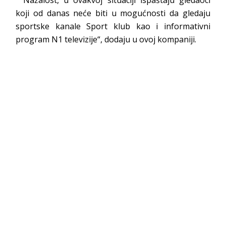
“ Nažalost, u ovakvoj situaciji ispaštaju gledaoci
koji od danas neće biti u mogućnosti da gledaju
sportske kanale Sport klub kao i informativni
program N1 televizije“, dodaju u ovoj kompaniji.