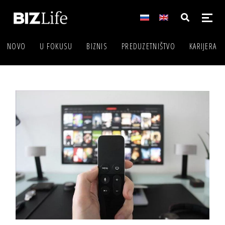
NOVO
U FOKUSU
BIZNIS
PREDUZETNIŠTVO
KARIJERA