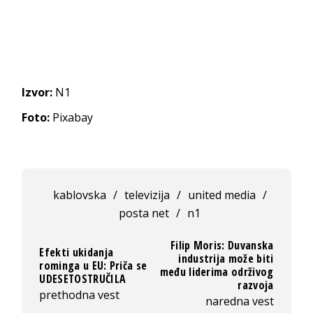
Izvor:
N1
Foto:
Pixabay
kablovska
/
televizija
/
united media
/
posta net
/
n1
Filip Moris: Duvanska
Efekti ukidanja
industrija može biti
rominga u EU: Priča se
među liderima održivog
UDESETOSTRUČILA
razvoja
prethodna vest
naredna vest