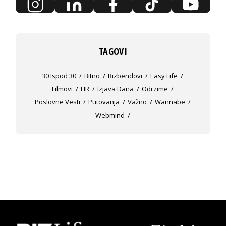
TAGOVI
30 Ispod 30
Bitno
Bizbendovi
Easy Life
Filmovi
HR
Izjava Dana
Odrzime
Poslovne Vesti
Putovanja
Važno
Wannabe
Webmind