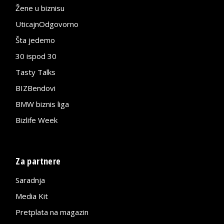
Žene u biznisu
UticajnOdgovorno
Šta jedemo
30 ispod 30
Tasty Talks
BIZBendovi
BMW biznis liga
Bizlife Week
Za partnere
Saradnja
Media Kit
Pretplata na magazin