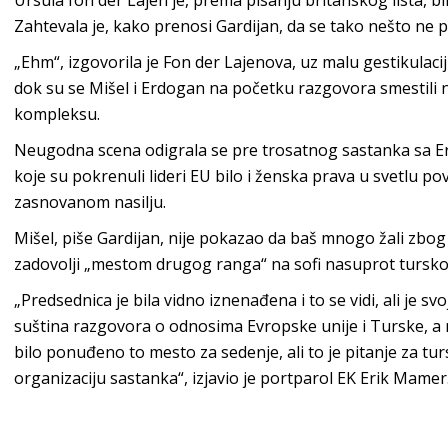
Ursula fon der Lajen je, prema pisanju britanskog lista, 
Zahtevala je, kako prenosi Gardijan, da se tako nešto ne 
„Ehm“, izgovorila je Fon der Lajenova, uz malu gestikul
dok su se Mišel i Erdogan na početku razgovora smestili
kompleksu.
Neugodna scena odigrala se pre trosatnog sastanka sa Er
koje su pokrenuli lideri EU bilo i ženska prava u svetlu p
zasnovanom nasilju.
Mišel, piše Gardijan, nije pokazao da baš mnogo žali zbog
zadovolji „mestom drugog ranga“ na sofi nasuprot turskog
„Predsednica je bila vidno iznenađena i to se vidi, ali je s
suština razgovora o odnosima Evropske unije i Turske, a ne
bilo ponuđeno to mesto za sedenje, ali to je pitanje za tu
organizaciju sastanka“, izjavio je portparol EK Erik Mamer