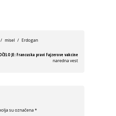
/
misel
/
Erdogan
OČELO JE: Francuska pravi Fajzerove vakcine
naredna vest
olja su označena
*