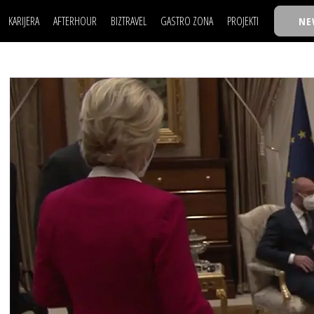
KARIJERA
AFTERHOUR
BIZTRAVEL
GASTRO ZONA
PROJEKTI
NE
POSAO
FILM I SCENA
NAJKOLEGA
LJUDI (HR)
KNJIGE
TASTY TALKS
POSAO
FILM I SCENA
NAJKOLEGA
JE
MOJ UGAO
AUTO SVET
30 ISPOD 30
LJUDI (HR)
KNJIGE
TASTY TALKS
USAVRŠAVANJE
STIL
BACK TO OFFIC
JE
MOJ UGAO
AUTO SVET
30 ISPOD 30
KNOW-HOW
WELLBEING
BIZBENDOVI
USAVRŠAVANJE
STIL
BACK TO OFFIC
BIZKOLEGIJUM
KNOW-HOW
WELLBEING
BIZBENDOVI
BMW BIZNIS LIG
BIZKOLEGIJUM
BIZLIFE WEEK
BMW BIZNIS LIG
IZJAVA GODINE
BIZLIFE WEEK
IZJAVA GODINE