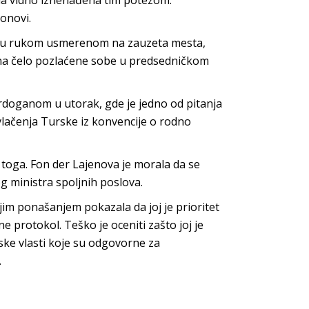
bila vidno iznenađena tim potezom.
ponovi.
aciju rukom usmerenom na zauzeta mesta,
 na čelo pozlaćene sobe u predsedničkom
doganom u utorak, gde je jedno od pitanja
ovlačenja Turske iz konvencije o rodno
 toga. Fon der Lajenova je morala da se
 ministra spoljnih poslova.
vojim ponašanjem pokazala da joj je prioritet
 protokol. Teško je oceniti zašto joj je
rske vlasti koje su odgovorne za
.