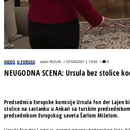
VIDEO
U FOKUSU
autor
BIZLife
07/04/2021 | 19:02
0
,
NEUGODNA SCENA: Ursula bez stolice ko
Predsednica Evropske komisije Ursula fon der Lajen bi
stolice na sastanku u Ankari sa turskim predsednik
predsednikom Evropskog saveta Šarlom Mišelom.