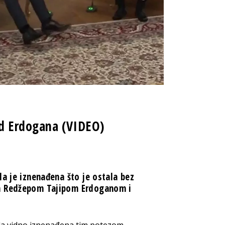
d Erdogana (VIDEO)
la je iznenađena što je ostala bez
om Redžepom Tajipom Erdoganom i