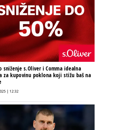
o sniženje s.Oliver i Comma idealna
ka za kupovinu poklona koji stižu baš na
e
025 | 12:32