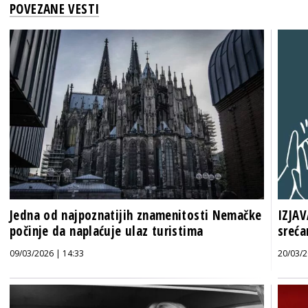
POVEZANE VESTI
Jedna od najpoznatijih znamenitosti Nemačke
IZJAV
počinje da naplaćuje ulaz turistima
sreća
09/03/2026 | 14:33
20/03/2