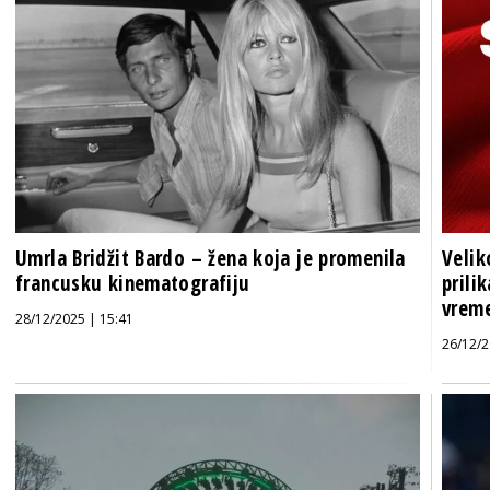
Umrla Bridžit Bardo – žena koja je promenila
Velik
francusku kinematografiju
prili
vrem
28/12/2025 | 15:41
26/12/2