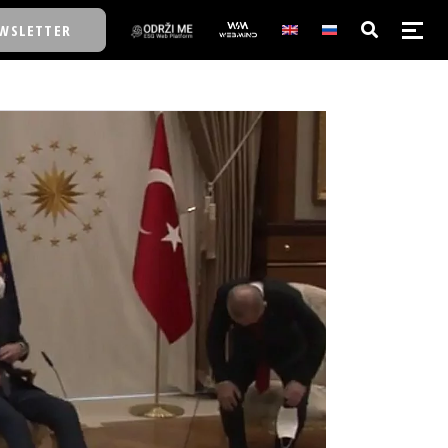
WSLETTER
E/SCHOOL
E/SCHOOL
A
A