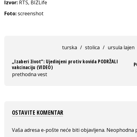
Izvor:
RTS, BIZLife
Foto:
screenshot
turska
/
stolica
/
ursula lajen
„Izaberi život“: Ujedinjeni protiv kovida PODRŽALI
P
vakcinaciju (VIDEO)
prethodna vest
OSTAVITE KOMENTAR
Vaša adresa e-pošte neće biti objavljena.
Neophodna p