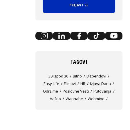
PRIJAVI SE
TAGOVI
30 Ispod 30
Bitno
Bizbendovi
Easy Life
Filmovi
HR
Izjava Dana
Odrzime
Poslovne Vesti
Putovanja
Važno
Wannabe
Webmind