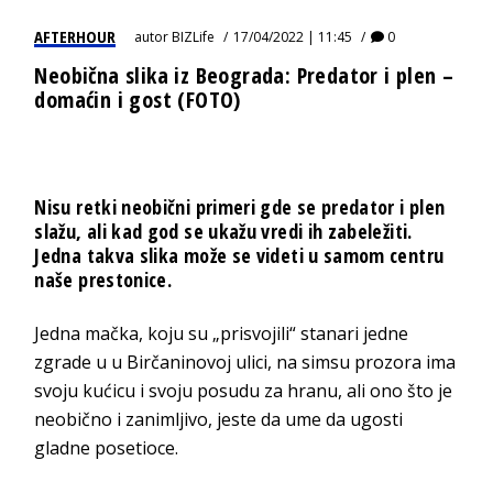
AFTERHOUR
autor
BIZLife
17/04/2022 | 11:45
0
Neobična slika iz Beograda: Predator i plen –
domaćin i gost (FOTO)
Nisu retki neobični primeri gde se predator i plen
slažu, ali kad god se ukažu vredi ih zabeležiti.
Jedna takva slika može se videti u samom centru
naše prestonice.
Jedna mačka, koju su „prisvojili“ stanari jedne
zgrade u u Birčaninovoj ulici, na simsu prozora ima
svoju kućicu i svoju posudu za hranu, ali ono što je
neobično i zanimljivo, jeste da ume da ugosti
gladne posetioce.