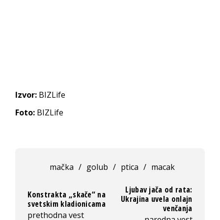
Izvor:
BIZLife
Foto:
BIZLife
mačka
/
golub
/
ptica
/
macak
Ljubav jača od rata:
Konstrakta „skače“ na
Ukrajina uvela onlajn
svetskim kladionicama
venčanja
prethodna vest
naredna vest