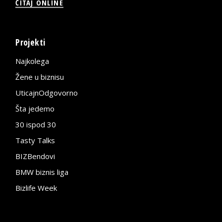
ČITAJ ONLINE
Projekti
Najkolega
Žene u biznisu
UticajnOdgovorno
Šta jedemo
30 ispod 30
Tasty Talks
BIZBendovi
BMW biznis liga
Bizlife Week