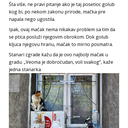
Šta više, ne pravi pitanje ako je taj posetioc golub
kog bi, po nekom zakonu prirode, mačka pre
napala nego ugostila.
Ipak, ovaj mačak nema nikakav problem sa tim da
se ptica posluži njegovim obrokom. Dok golub
kljuca njegovu hranu, mačak to mirno posmatra.
Stanari zgrade kažu da je ovo najbolji mačak u
gradu. „Veoma je dobroćudan, voli svakog“, kaže
jedna stanarka.