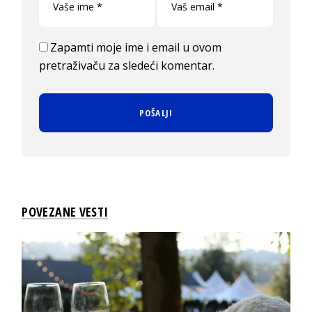
Zapamti moje ime i email u ovom
pretraživaču za sledeći komentar.
POVEZANE VESTI