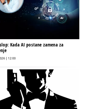
lop: Kada AI postane zamena za
enje
026 | 12:00