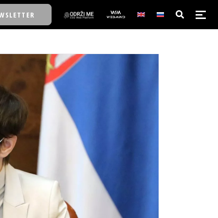
WSLETTER
E/SCHOOL
E/SCHOOL
A
A