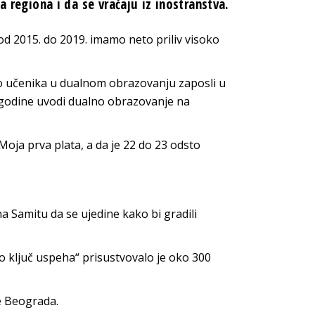
a regiona i da se vraćaju iz inostranstva.
 od 2015. do 2019. imamo neto priliv visoko
to učenika u dualnom obrazovanju zaposli u
e godine uvodi dualno obrazovanje na
Moja prva plata, a da je 22 do 23 odsto
 Samitu da se ujedine kako bi gradili
o ključ uspeha“ prisustvovalo je oko 300
e Beograda.