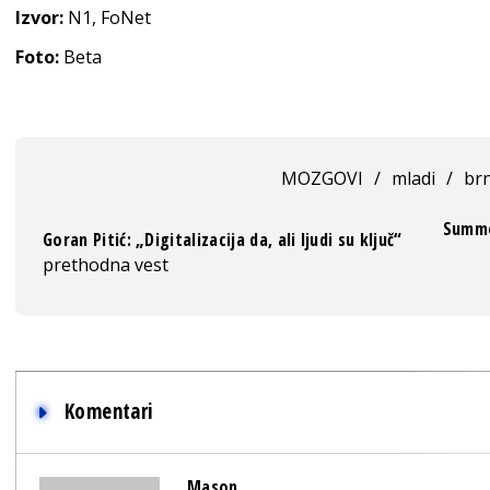
Izvor:
N1, FoNet
Foto:
Beta
MOZGOVI
/
mladi
/
brn
Summe
Goran Pitić: „Digitalizacija da, ali ljudi su ključ“
prethodna vest
Komentari
Mason