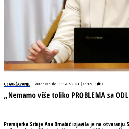
USAVRŠAVANJE
autor
BIZLife
11/07/2021 | 09:05
1
„Nemamo više toliko PROBLEMA sa OD
Premijerka Srbije Ana Brnabić izjavila je na otvaranju