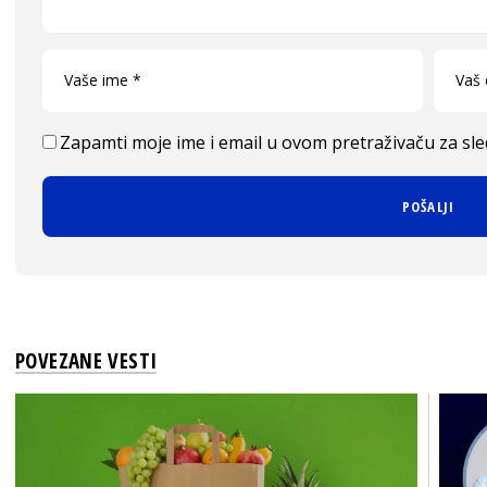
Zapamti moje ime i email u ovom pretraživaču za sl
POVEZANE VESTI