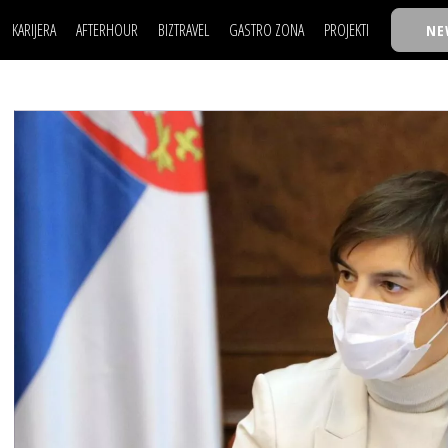
KARIJERA
AFTERHOUR
BIZTRAVEL
GASTRO ZONA
PROJEKTI
NE
POSAO
FILM I SCENA
NAJKOLEGA
LJUDI (HR)
KNJIGE
TASTY TALKS
POSAO
FILM I SCENA
NAJKOLEGA
JE
MOJ UGAO
AUTO SVET
30 ISPOD 30
LJUDI (HR)
KNJIGE
TASTY TALKS
USAVRŠAVANJE
STIL
BACK TO OFFIC
JE
MOJ UGAO
AUTO SVET
30 ISPOD 30
KNOW-HOW
WELLBEING
BIZBENDOVI
USAVRŠAVANJE
STIL
BACK TO OFFIC
BIZKOLEGIJUM
KNOW-HOW
WELLBEING
BIZBENDOVI
BMW BIZNIS LIG
BIZKOLEGIJUM
BIZLIFE WEEK
BMW BIZNIS LIG
IZJAVA GODINE
BIZLIFE WEEK
IZJAVA GODINE