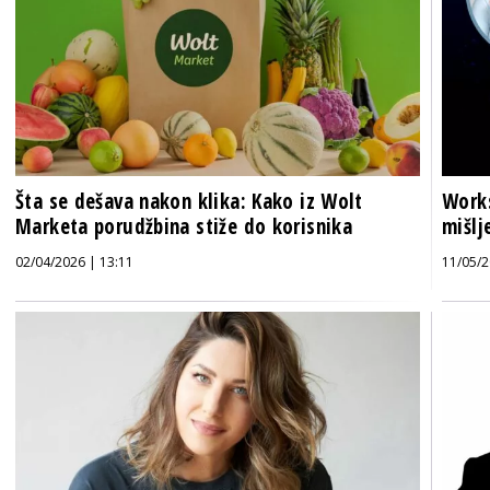
Šta se dešava nakon klika: Kako iz Wolt
Works
Marketa porudžbina stiže do korisnika
mišlj
02/04/2026 | 13:11
11/05/2