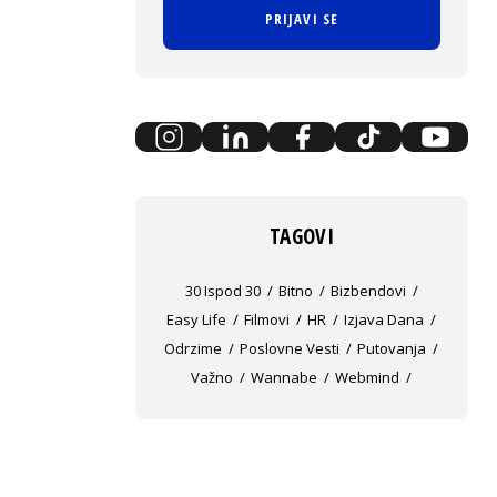
PRIJAVI SE
TAGOVI
30 Ispod 30
Bitno
Bizbendovi
Easy Life
Filmovi
HR
Izjava Dana
Odrzime
Poslovne Vesti
Putovanja
Važno
Wannabe
Webmind