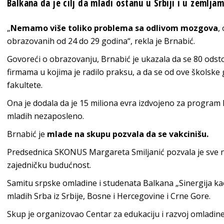
Balkana da je cilj da mladi ostanu u Srbiji i u zemljam
„
Nemamo više toliko problema sa odlivom mozgova
,
obrazovanih od 24 do 29 godina“, rekla je Brnabić.
Govoreći o obrazovanju, Brnabić je ukazala da se 80 ods
firmama u kojima je radilo praksu, a da se od ove školsk
fakultete.
Ona je dodala da je 15 miliona evra izdvojeno za program 
mladih nezaposleno.
Brnabić je
mlade na skupu pozvala da se vakcinišu.
Predsednica SKONUS Margareta Smiljanić pozvala je sve na
zajedničku budućnost.
Samitu srpske omladine i studenata Balkana „Sinergija ka
mladih Srba iz Srbije, Bosne i Hercegovine i Crne Gore.
Skup je organizovao Centar za edukaciju i razvoj omladin