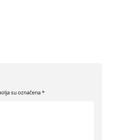
olja su označena
*