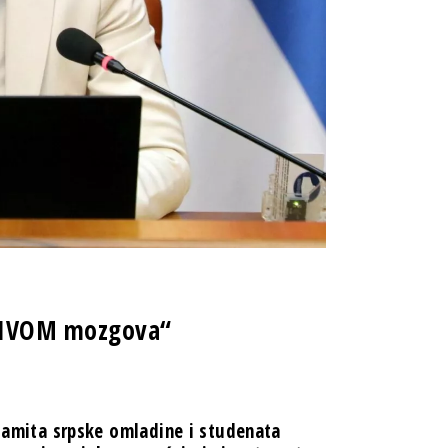
LIVOM mozgova“
 Samita srpske omladine i studenata