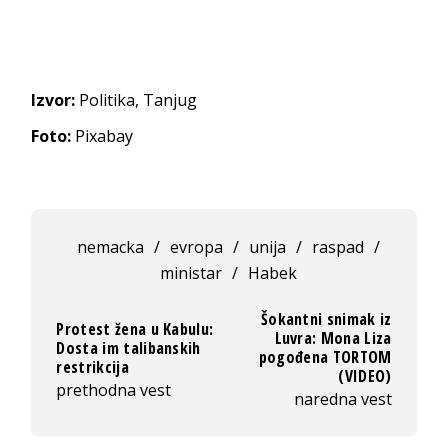
Izvor:
Politika, Tanjug
Foto:
Pixabay
nemacka
/
evropa
/
unija
/
raspad
/
ministar
/
Habek
Šokantni snimak iz
Protest žena u Kabulu:
Luvra: Mona Liza
Dosta im talibanskih
pogođena TORTOM
restrikcija
(VIDEO)
prethodna vest
naredna vest