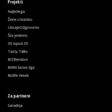
Projekti
Najkolega
Žene u biznisu
UticajnOdgovorno
Šta jedemo
30 ispod 30
Tasty Talks
BIZBendovi
BMW biznis liga
Bizlife Week
Za partnere
Saradnja