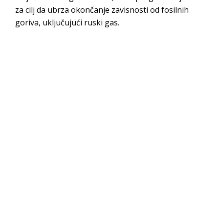
za cilj da ubrza okončanje zavisnosti od fosilnih
goriva, uključujući ruski gas.