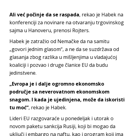
Ali već počinje da se raspada
, rekao je Habek na
konferenciji za novinare na otvaranju trgovinskog
sajma u Hanoveru, prenosi Rojters.
Habek je zatražio od Nemačke da na samitu
„govori jednim glasom“, a ne da se suzdržava od
glasanja zbog razlika u mišljenjima u vladajućoj
koaliciji i pozvao i druge članice EU da budu
jedinstvene.
„Evropa je i dalje ogromno ekonomsko
područje sa neverovatnom ekonomskom
snagom. I kada je ujedinjena, može da iskoristi
tu moć“
, rekao je Habek.
Lideri EU razgovaraće u ponedeljak i utorak o
novom paketu sankcija Rusiji, koji bi mogao da
uključi i embargo na naftu, kao i program koji ima