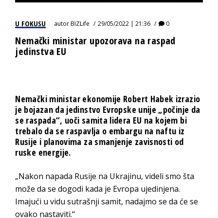
U FOKUSU
autor
BIZLife
29/05/2022 | 21:36
0
Nemački ministar upozorava na raspad
jedinstva EU
Nemački ministar ekonomije Robert Habek izrazio
je bojazan da jedinstvo Evropske unije „počinje da
se raspada“, uoči samita lidera EU na kojem bi
trebalo da se raspavlja o embargu na naftu iz
Rusije i planovima za smanjenje zavisnosti od
ruske energije.
„Nakon napada Rusije na Ukrajinu, videli smo šta
može da se dogodi kada je Evropa ujedinjena.
Imajući u vidu sutrašnji samit, nadajmo se da će se
ovako nastaviti.“