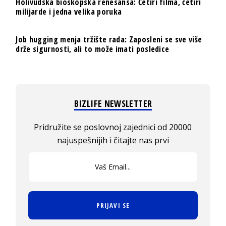
Holivudska bioskopska renesansa: Četiri filma, četiri
milijarde i jedna velika poruka
Job hugging menja tržište rada: Zaposleni se sve više
drže sigurnosti, ali to može imati posledice
BIZLIFE NEWSLETTER
Pridružite se poslovnoj zajednici od 20000
najuspešnijih i čitajte nas prvi
PRIJAVI SE