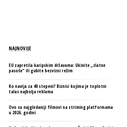
NAJNOVIJE
EU zapretila karipskim državama: Ukinite „zlatne
pasoše“ ili gubite bezvizni režim
Ko navija za 40 stepeni? Biznisi kojima je toplotni
talas najbolja reklama
Ovo su najgledaniji filmovi na striming platformama
u 2026. godini