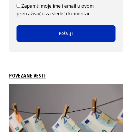
Zapamti moje ime i email u ovom
pretraživaču za sledeći komentar.
POVEZANE VESTI