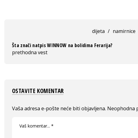
dijeta
/
namirnice
Šta znači natpis WINNOW na bolidima Ferarija?
prethodna vest
OSTAVITE KOMENTAR
Vaša adresa e-pošte neće biti objavljena.
Neophodna p