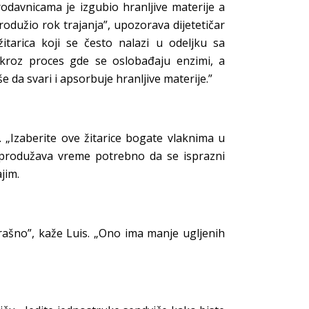
rodavnicama je izgubio hranljive materije a
odužio rok trajanja”, upozorava dijetetičar
itarica koji se često nalazi u odeljku sa
i kroz proces gde se oslobađaju enzimi, a
še da svari i apsorbuje hranljive materije.”
. „Izaberite ove žitarice bogate vlaknima u
 produžava vreme potrebno da se isprazni
jim.
ašno”, kaže Luis. „Ono ima manje ugljenih