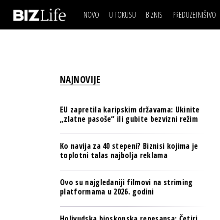
NOVO
U FOKUSU
BIZNIS
PREDUZETNIŠTVO
IZJAVA DANA
BIZNIS SCENA
VIDEO
REAL ESTATE
IZJAVA DANA
BIZNIS SCENA
BREND I KOMUNIKACI
VIDEO
REAL ESTATE
ESG & ENERGY
NAJNOVIJE
BREND I KOMUNIKACI
BANKE
ESG & ENERGY
OSIGURANJE
EU zapretila karipskim državama: Ukinite
BANKE
„zlatne pasoše“ ili gubite bezvizni režim
TECH I AI
OSIGURANJE
BIZNIS & SPORT
Ko navija za 40 stepeni? Biznisi kojima je
TECH I AI
toplotni talas najbolja reklama
PULS REGIONA
BIZNIS & SPORT
NOVO NA RAFU
Ovo su najgledaniji filmovi na striming
PULS REGIONA
platformama u 2026. godini
NOVO NA RAFU
Holivudska bioskopska renesansa: Četiri