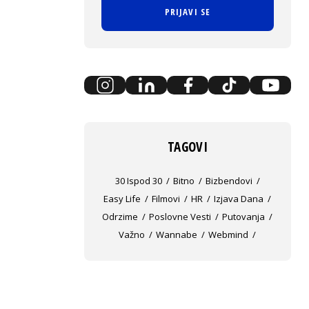
PRIJAVI SE
TAGOVI
30 Ispod 30
Bitno
Bizbendovi
Easy Life
Filmovi
HR
Izjava Dana
Odrzime
Poslovne Vesti
Putovanja
Važno
Wannabe
Webmind