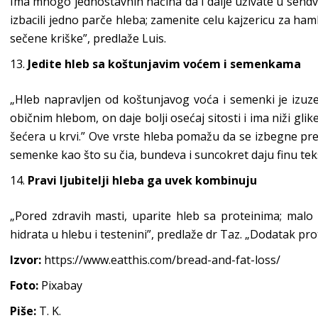
Ima mnogo jednostavnih načina da i dalje uživate u sendvi
izbacili jedno parče hleba; zamenite celu kajzericu za hamb
sečene kriške”, predlaže Luis.
Jedite hleb sa koštunjavim voćem i semenkama
„Hleb napravljen od koštunjavog voća i semenki je izuze
običnim hlebom, on daje bolji osećaj sitosti i ima niži gli
šećera u krvi.” Ove vrste hleba pomažu da se izbegne pre
semenke kao što su čia, bundeva i suncokret daju finu tek
Pravi ljubitelji hleba ga uvek kombinuju
„Pored zdravih masti, uparite hleb sa proteinima; malo
hidrata u hlebu i testenini”, predlaže dr Taz. „Dodatak prot
Izvor:
https://www.eatthis.com/bread-and-fat-loss/
Foto:
Pixabay
Piše:
T. K.