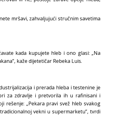
nete mršavi, zahvaljujući stručnim savetima
žavate kada kupujete hleb i ono glasi: „Na
kana”, kaže dijetetičar Rebeka Luis.
strijalizacija i prerada hleba i testenine je
 za zdravlje i pretvorila ih u rafinisani i
oji rešenje: „Pekara pravi svež hleb svakog
 tradicionalnoj vekni u supermarketu”, tvrdi