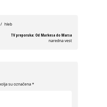
/
hleb
TV preporuka: Od Markesa do Marsa
naredna vest
olja su označena
*