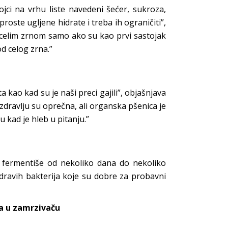
jci na vrhu liste navedeni šećer, sukroza,
oste ugljene hidrate i treba ih ograničiti”,
a celim zrnom samo ako su kao prvi sastojak
od celog zrna.”
a kao kad su je naši preci gajili”, objašnjava
m zdravlju su oprečna, ali organska pšenica je
u kad je hleb u pitanju.”
da fermentiše od nekoliko dana do nekoliko
dravih bakterija koje su dobre za probavni
uva u zamrzivaču