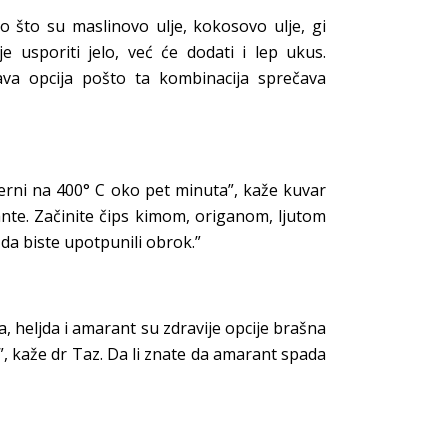
o što su maslinovo ulje, kokosovo ulje, gi
usporiti jelo, već će dodati i lep ukus.
rava opcija pošto ta kombinacija sprečava
u rerni na 400° C oko pet minuta”, kaže kuvar
ante. Začinite čips kimom, origanom, ljutom
 da biste upotpunili obrok.”
a, heljda i amarant su zdravije opcije brašna
, kaže dr Taz. Da li znate da amarant spada