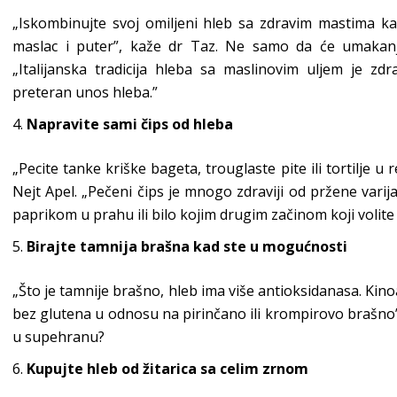
„Iskombinujte svoj omiljeni hleb sa zdravim mastima ka
maslac i puter”, kaže dr Taz. Ne samo da će umakanje 
„Italijanska tradicija hleba sa maslinovim uljem je zd
preteran unos hleba.”
Napravite sami čips od hleba
„Pecite tanke kriške bageta, trouglaste pite ili tortilje 
Nejt Apel. „Pečeni čips je mnogo zdraviji od pržene varij
paprikom u prahu ili bilo kojim drugim začinom koji volite
Birajte tamnija brašna kad ste u mogućnosti
„Što je tamnije brašno, hleb ima više antioksidanasa. Kino
bez glutena u odnosu na pirinčano ili krompirovo brašno”
u supehranu?
Kupujte hleb od žitarica sa celim zrnom