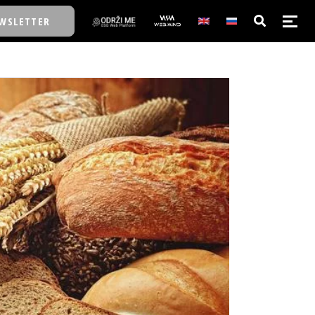
WSLETTER
E/SCHOOL
E/SCHOOL
A
A