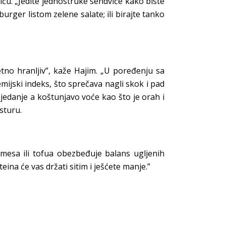
ču. „Jedite jednostruke sendviče kako biste
urger listom zelene salate; ili birajte tanko
tno hranljiv”, kaže Hajim. „U poređenju sa
kemijski indeks, što sprečava nagli skok i pad
jedanje a koštunjavo voće kao što je orah i
sturu.
 mesa ili tofua obezbeđuje balans ugljenih
eina će vas držati sitim i ješćete manje.”