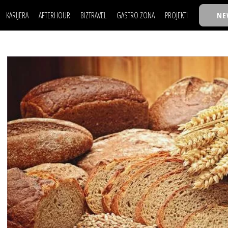
KARIJERA
AFTERHOUR
BIZTRAVEL
GASTRO ZONA
PROJEKTI
NE
POSAO
FILM I SCENA
NAJKOLEGA
LJUDI (HR)
KNJIGE
TASTY TALKS
POSAO
FILM I SCENA
NAJKOLEGA
JE
MOJ UGAO
AUTO SVET
30 ISPOD 30
LJUDI (HR)
KNJIGE
TASTY TALKS
USAVRŠAVANJE
STIL
BACK TO OFFIC
JE
MOJ UGAO
AUTO SVET
30 ISPOD 30
KNOW-HOW
WELLBEING
BIZBENDOVI
USAVRŠAVANJE
STIL
BACK TO OFFIC
BIZKOLEGIJUM
KNOW-HOW
WELLBEING
BIZBENDOVI
BMW BIZNIS LIG
BIZKOLEGIJUM
BIZLIFE WEEK
BMW BIZNIS LIG
IZJAVA GODINE
BIZLIFE WEEK
IZJAVA GODINE