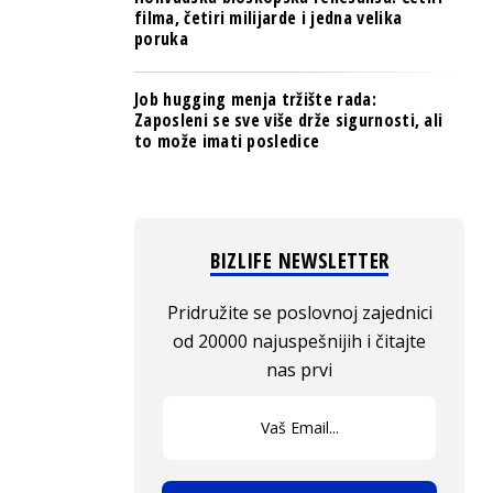
filma, četiri milijarde i jedna velika
poruka
Job hugging menja tržište rada:
Zaposleni se sve više drže sigurnosti, ali
to može imati posledice
BIZLIFE NEWSLETTER
Pridružite se poslovnoj zajednici
od 20000 najuspešnijih i čitajte
nas prvi