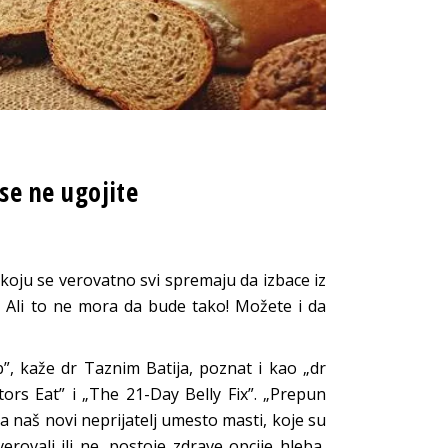
 se ne ugojite
i koju se verovatno svi spremaju da izbace iz
b. Ali to ne mora da bude tako! Možete i da
”, kaže dr Taznim Batija, poznat i kao „dr
tors Eat” i „The 21-Day Belly Fix”. „Prepun
a naš novi neprijatelj umesto masti, koje su
rovali ili ne, postoje zdrave opcije hleba,