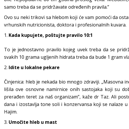
samo treba da se pridržavate određenih pravila.”
Ovo su neki trikovi sa hlebom koji će vam pomoći da osta
vrhunskih nutricionista, doktora i profesionalnih kuvara.
Kada kupujete, poštujte pravilo 10:1
To je jednostavno pravilo kojeg uvek treba da se pridr
svakih 10 grama ugljenih hidrata treba da bude 1 gram vla
Idite u lokalne pekare
Činjenica: hleb je nekada bio mnogo zdraviji. „Masovna indu
lišila ove osnovne namirnice onih sastojaka koji su dobri
prerađen teret za naš organizam”, kaže dr Taz. Ali post
dana i izostavlja tone soli i konzervansa koji se nalaze u
Hajim.
Umočite hleb u mast