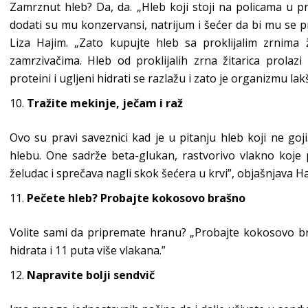
Zamrznut hleb? Da, da. „Hleb koji stoji na policama u p
dodati su mu konzervansi, natrijum i šećer da bi mu se pr
Liza Hajim. „Zato kupujte hleb sa proklijalim zrnima ž
zamrzivačima. Hleb od proklijalih zrna žitarica prolaz
proteini i ugljeni hidrati se razlažu i zato je organizmu lak
Tražite mekinje, ječam i raž
Ovo su pravi saveznici kad je u pitanju hleb koji ne goji
hlebu. One sadrže beta-glukan, rastvorivo vlakno koje
želudac i sprečava nagli skok šećera u krvi”, objašnjava Ha
Pečete hleb? Probajte kokosovo brašno
Volite sami da pripremate hranu? „Probajte kokosovo br
hidrata i 11 puta više vlakana.”
Napravite bolji sendvič