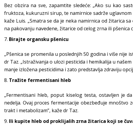
Bez obzira na sve, zapamtite sledeće: „Ako su kao sasto
fruktoza, kukuruzni sirup, te namirnice sadrže uglavnom pr
kaže Luis. „Smatra se da je neka namirnica od žitarica s
na pakovanju navedene, žitarice od celog zrna ili pšenica 
Birajte organsku pšenicu
„Pšenica se promenila u poslednjih 50 godina i više nije ist
dr Taz. „Istraživanja o ulozi pesticida i hemikalija u naše
manje izložena pesticidima i zato predstavlja zdraviju opcij
Tražite fermentisani hleb
„Fermentisani hleb, poput kiselog testa, ostavljen je 
nedelja. Ovaj proces fermentacije obezbeđuje mnoštvo z
trakt i metabolizam”, kaže dr Taz.
Ili kupite hleb od proklijalih zrna žitarica koji se č