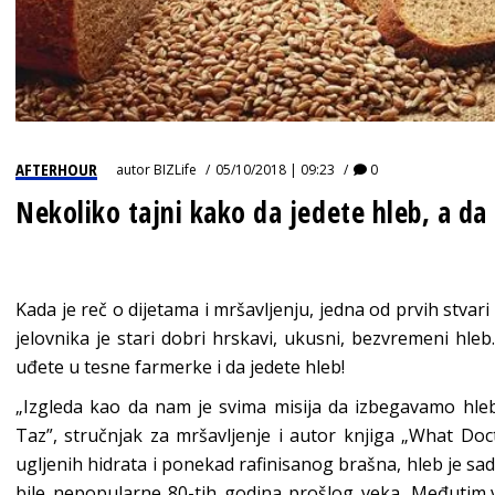
AFTERHOUR
autor
BIZLife
05/10/2018 | 09:23
0
Nekoliko tajni kako da jedete hleb, a da
Kada je reč o dijetama i mršavljenju, jedna od prvih stvar
jelovnika je stari dobri hrskavi, ukusni, bezvremeni hle
uđete u tesne farmerke i da jedete hleb!
„Izgleda kao da nam je svima misija da izbegavamo hleb
Taz”, stručnjak za mršavljenje i autor knjiga „What Doc
ugljenih hidrata i ponekad rafinisanog brašna, hleb je sad
bile nepopularne 80-tih godina prošlog veka. Međutim,ve